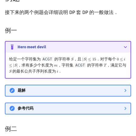
接下来的两个例题会详细说明 DP 套 DP 的一般做法．
例一
Hero meet devil
给定一个字符集为
ACGT
的字符串
，且
．对于每个
𝑆
|
𝑆
|
≤
1
5
0
≤
𝑖
S
|
S
|
≤
15
0
≤
i
≤
|
S
|
，求有多少个长度为
，字符集
ACGT
的字符串
，满足它与
≤
|
𝑆
|
𝑚
𝑇
m
T
的最长公共子序列长度为
．
𝑆
𝑖
S
i
题解
参考代码
例二