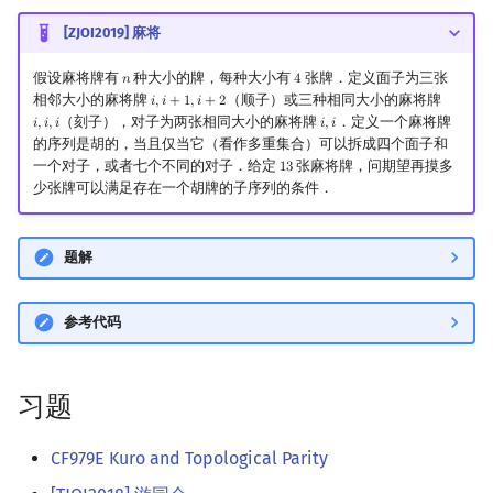
[ZJOI2019] 麻将
假设麻将牌有
种大小的牌，每种大小有
张牌．定义面子为三张
𝑛
4
n
4
相邻大小的麻将牌
（顺子）或三种相同大小的麻将牌
𝑖
,
𝑖
+
1
,
𝑖
+
2
i
,
i
+
1
,
i
+
2
（刻子），对子为两张相同大小的麻将牌
．定义一个麻将牌
𝑖
,
𝑖
,
𝑖
𝑖
,
𝑖
i
,
i
,
i
i
,
i
的序列是胡的，当且仅当它（看作多重集合）可以拆成四个面子和
一个对子，或者七个不同的对子．给定
张麻将牌，问期望再摸多
1
3
13
少张牌可以满足存在一个胡牌的子序列的条件．
题解
参考代码
习题
CF979E Kuro and Topological Parity