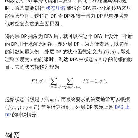
函数
本身可能相当复杂，因此，在处理具体问题
𝑔
(
𝑖
,
⋅
;
𝑠
)
g
(
i
,
⋅
;
s
)
矩阵树定理
Min_25 筛
时，通常需要进行
状态压缩
或结合 DFA 最小化的技巧来压
缩状态空间．这也是 DP 套 DP 相较于暴力 DP 能够显著降
LGV 引理
洲阁筛
低时空复杂度的主要原因．
最大团搜索算法
类欧几里德算法
将内层 DP 抽象为 DFA 后，就可以在这个 DFA 上设计一个新
的 DP 用于求解原问题，即外层 DP．为方便表述，以简单
支配树
Meissel–Lehmer 算法
的计数问题为例．外层 DP 的状态函数定义为
，即处
𝑓
(
𝑖
,
𝑞
)
f
(
i
,
q
)
理到长度为
的前缀时，到达 DFA 中状态
的前缀的数
𝑖
𝑞
∈
𝑄
i
q
∈
Q
图上随机游走
连分数
目．它的状态转移方程为
f
(
i
,
q
)
=
∑
c
∈
Σ
∑
q
′
∈
Q
:
δ
(
q
′
,
c
)
=
q
f
(
i
−
1
,
q
′
)
.
Stern–Brocot 树与 Farey
′
𝑓
(
𝑖
,
𝑞
)
=
∑
∑
𝑓
(
𝑖
−
1
,
𝑞
)
.
′
′
𝑐
∈
Σ
𝑞
∈
𝑄
:
𝛿
(
𝑞
,
𝑐
)
=
𝑞
二次域
起始状态当然是
，而最终要求的答案通常可以根据
𝑓
(
0
,
𝑞
)
f
(
0
,
q
0
)
0
简单计算得到．外层 DP 实际上是
DAG 上
{
𝑓
(
𝑛
,
𝑞
)
:
𝑞
∈
𝐹
}
{
f
(
n
,
q
)
:
q
∈
F
}
Pell 方程
DP
的特殊情形．
例题