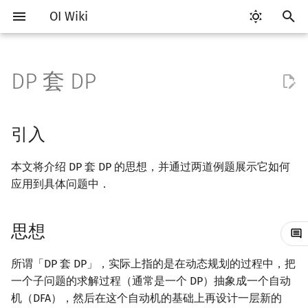
OI Wiki
键
入
DP 套 DP
Getting Started
比赛相关简介
工具软件简介
语言基础简介
算法基础简介
搜索部分简介
引入
DP 优化简介
字符串部分简介
数学部分简介
数据结构部分简介
图论部分简介
计算几何部分简介
杂项简介
RMQ
OI 赛事与赛制
题型概述
读入、输出优化
Vim
评测工具简介
Testlib 简介
Hello, World!
C++ 标准库简介
类
复杂度简介
排序简介
后缀数组简介
数字系统简介
数论基础
多项式与生成函数简介
排列组合
线性代数简介
线性规划基础
基本概念
基本概念
博弈论简介
插值
并查集
堆简介
分块思想
线段树基础
二叉搜索树 & 平衡树
可持久化数据结构简介
线段树套线段树
Link Cut Tree
树基础
最短路
最小生成树
强连通分量
网络流简介
图匹配
离线算法简介
随机函数
以
开
关于本项目
赛事
代码编辑工具
C++ 基础
复杂度
DFS（搜索）
思想
单调队列/单调栈优化
字符串基础
布尔代数
栈
图论相关概念
二维计算几何基础
离散化
并查集应用
ICPC/CCPC 赛事与赛制
交互题
分段打表
Emacs
Arbiter
通用
C++ 语法基础
STL 容器
命名空间
均摊复杂度
选择排序
最优原地后缀排序算法
进位制
模算术简介
代数基本定理
抽屉原理
向量
单纯形法
群论
条件概率与独立性
公平组合游戏
数值积分
并查集复杂度
二叉堆
块状数组
线段树合并 & 分裂
Treap
可持久化线段树
平衡树套线段树
全局平衡二叉树
树的直径
差分约束
最小树形图
双连通分量
最大流
二分图最大匹配
CDQ 分治
随机化技巧
引入
始
如何参与
题型
评测工具
C++ 标准库
枚举
BFS（搜索）
例题
斜率优化
标准库
数字系统
队列
图的存储
三维计算几何基础
双指针
括号序列
常见错误
VS Code
Cena
Generator
变量
STL 算法
值类别
冒泡排序
平衡三进制
素数
快速傅里叶变换
容斥原理
内积和外积
环论
随机变量
零和游戏
高斯消元
配对堆
块状链表
李超线段树
Splay 树
可持久化块状数组
线段树套平衡树
Euler Tour Tree
树的中心
k 短路
最小直径生成树
割点和桥
最小割
二分图最大权匹配
整体二分
爬山算法
本文将介绍 DP 套 DP 的思想，并通过两道例题展示它如何
搜
应用到具体问题中．
OI Wiki 不是什么
学习路线
命令行
C++ 进阶
模拟
双向搜索
四边形不等式优化
字符串匹配
位操作
链表
DFS（图论）
距离
离线算法
线段树与离线询问
例一
常见技巧
Atom
CCR Plus
Validator
运算
bitset
重载运算符
插入排序
格雷码
最大公约数
快速数论变换
斐波那契数列
矩阵
域论
随机变量的数字特征
非公平组合游戏
牛顿迭代法
左偏树
树分块
猫树
WBLT
可持久化平衡树
树状数组套权值线段树
Top Tree
树的重心
同余最短路
圆方树
费用流
一般图最大匹配
莫队算法
模拟退火
索
格式手册
学习资源
命令行编译与调试
C++ 与其他常用语言的区别
递归 & 分治
启发式搜索
Slope Trick 优化
字符串哈希
二进制集合操作
哈希表
BFS（图论）
Pick 定理
分数规划
思想
例二
Eclipse
Lemon
Interactor
流程控制语句
string
引用
计数排序
欧拉函数
快速沃尔什变换
错位排列
初等变换
Schreier–Sims 算法
概率不等式
Sqrt Tree
区间最值操作 & 区间历史
替罪羊树
可持久化字典树
分块套树状数组
最近公共祖先
点/边连通度
上下界网络流
一般图最大权匹配
值
数学符号表
技巧
编译器
Pascal 转 C++ 急救
贪心
A*
习题
WQS 二分
字典树 (Trie)
高精度计算
并查集
树上问题
三角剖分
随机化
Notepad++
Checker
高级数据类型
pair
常量
基数排序
筛法
Chirp Z 变换
卡特兰数
行列式
笛卡尔树
可持久化可并堆
树链剖分
Stoer–Wagner 算法
稳定匹配
所谓「DP 套 DP」，实际上指的是在动态规划的过程中，把
Kinetic Tournament Tree
一个子问题的求解过程（通常是一个 DP）抽象成一个自动
F.A.Q.
出题
WSL (Windows 10)
Python 速成
排序
迭代加深搜索
状态设计优化
前缀函数与 KMP 算法
快速幂
堆
有向无环图
凸包
悬线法
Kate
函数
新版 C++ 特性
快速排序
分解质因数
多项式牛顿迭代
斯特林数
线性空间
Size Balanced Tree
树上启发式合并
机（DFA），然后在这个自动机的基础上再设计一层新的