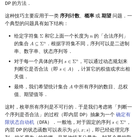
DP 的方法．
镜像站列表
Special Judge
Java 速成
前缀和 & 差分
IDA*
Boyer–Moore 算法
置换和排列
块状数据结构
拓扑排序
扫描线
有限状态自动机
Dev-C++
文件操作
Lambda 表达式
归并排序
裴蜀定理 & 一次不定方程
多项式多点求值|快速插值
贝尔数
线性基
AVL 树
虚树
这种技巧主要应用于一类
序列计数
、
概率
或
期望
问题．一
个典型的问题具有如下结构：
致谢
Testlib
Java 进阶
二分
回溯法
Z 函数（扩展 KMP）
弧度制与坐标系
单调栈
最短路问题
旋转卡壳
计算理论基础
CLion
pb_ds
堆排序
费马小定理 & 欧拉定理
多项式初等函数
伯努利数
线性映射
红黑树
树分治
给定字符集
和它上面一个长度为
的「合法序列」
Σ
𝑛
Σ
n
Polygon
倍增
Dancing Links
AC 自动机
复数
单调队列
生成树问题
半平面交
字节顺序
Geany
编译优化
桶排序
模逆元
常系数齐次线性递推
Entringer Number
特征多项式
左偏红黑树
动态树分治
的集合
．根据字符集不同，序列可以是二进制
𝑛
𝐴
⊆
Σ
A
⊆
Σ
n
串、数字串、状态序列等．
OJ 工具
构造
Alpha–Beta 剪枝
后缀数组 (SA)
数论
ST 表
斯坦纳树
平面最近点对
约瑟夫问题
Xcode
希尔排序
线性同余方程
多项式平移|连续点值平移
Eulerian Number
对角化
AA 树
AHU 算法
对于每一个具体的序列
，可以通过动态规划来
𝑛
𝑠
∈
Σ
s
∈
Σ
n
判断它是否合法（即
），计算它的权值或求出相
LaTeX 入门
优化
后缀自动机 (SAM)
多项式与生成函数
树状数组
拆点
随机增量法
表达式求值
GUIDE
锦标赛排序
中国剩余定理
符号化方法
分拆数
Jordan标准型
树哈希
𝑠
∈
𝐴
s
∈
A
关值．
Git
后缀平衡树
组合数学
线段树
连通性相关
反演变换
在一台机器上规划任务
Sublime Text
Tim 排序
升幂引理
Lagrange 反演
范德蒙德卷积
树上随机游走
最终，我们希望统计集合
中所有序列的数目、总权
𝐴
A
值、期望值等．
广义后缀自动机
线性代数
划分树
环计数问题
计算几何杂项
主元素问题
CP Editor
排序相关 STL
阶乘取模
形式幂级数复合|复合逆
Pólya 计数
这时，枚举所有序列是不可行的．于是我们考虑将「判断一
后缀树
线性规划
二叉搜索树 & 平衡树
最小环
Garsia–Wachs 算法
Code::Blocks
排序应用
卢卡斯定理
普通生成函数
图论计数
个序列是否合法」的过程（即内层 DP）抽象为一个
确定有
限状态自动机
（DFA）．一般地，对于固定的序列
，
𝑛
𝑠
∈
Σ
s
∈
Σ
n
Manacher
抽象代数
跳表
2-SAT
15-puzzle
同余方程
指数生成函数
内层 DP 的状态函数可以表示为
，即已经处理完序
𝑔
(
𝑖
,
𝑥
;
𝑠
)
g
(
i
,
x
;
s
)