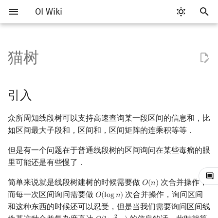
OI Wiki
键
入
猫树
Getting Started
比赛相关简介
工具软件简介
语言基础简介
算法基础简介
搜索部分简介
动态规划部分简介
字符串部分简介
数学部分简介
并查集
堆简介
分块思想
引入
二叉搜索树 & 平衡树
可持久化数据结构简介
线段树套线段树
Link Cut Tree
图论部分简介
计算几何部分简介
杂项简介
RMQ
OI 赛事与赛制
题型概述
读入、输出优化
Vim
评测工具简介
Testlib 简介
Hello, World!
C++ 标准库简介
类
复杂度简介
排序简介
DP 优化简介
后缀数组简介
数字系统简介
数论基础
多项式与生成函数简介
排列组合
线性代数简介
线性规划基础
基本概念
基本概念
博弈论简介
插值
树基础
最短路
最小生成树
强连通分量
网络流简介
图匹配
离线算法简介
随机函数
以
开
关于本项目
赛事
代码编辑工具
C++ 基础
复杂度
DFS（搜索）
动态规划基础
字符串基础
布尔代数
并查集复杂度
二叉堆
块状数组
原理
Treap
可持久化线段树
平衡树套线段树
全局平衡二叉树
图论相关概念
二维计算几何基础
离散化
并查集应用
ICPC/CCPC 赛事与赛制
交互题
分段打表
Emacs
Arbiter
通用
C++ 语法基础
STL 容器
命名空间
均摊复杂度
选择排序
单调队列/单调栈优化
最优原地后缀排序算法
进位制
模算术简介
代数基本定理
抽屉原理
向量
单纯形法
群论
条件概率与独立性
公平组合游戏
数值积分
树的直径
差分约束
最小树形图
双连通分量
最大流
二分图最大匹配
CDQ 分治
随机化技巧
引入
始
如何参与
题型
评测工具
C++ 标准库
枚举
BFS（搜索）
记忆化搜索
标准库
数字系统
配对堆
块状链表
实现
Splay 树
可持久化块状数组
线段树套平衡树
Euler Tour Tree
图的存储
三维计算几何基础
双指针
括号序列
常见错误
VS Code
Cena
Generator
变量
STL 算法
值类别
冒泡排序
斜率优化
平衡三进制
素数
快速傅里叶变换
容斥原理
内积和外积
环论
随机变量
零和游戏
高斯消元
树的中心
k 短路
最小直径生成树
割点和桥
最小割
二分图最大权匹配
整体二分
爬山算法
众所周知线段树可以支持高速查询某一段区间的信息和，比
搜
如区间最大子段和，区间和，区间矩阵的连乘积等等．
OI Wiki 不是什么
学习路线
命令行
C++ 进阶
模拟
双向搜索
背包 DP
字符串匹配
位操作
左偏树
树分块
堆式建树
WBLT
可持久化平衡树
树状数组套权值线段树
Top Tree
DFS（图论）
距离
离线算法
线段树与离线询问
常见技巧
Atom
CCR Plus
Validator
运算
bitset
重载运算符
插入排序
四边形不等式优化
格雷码
最大公约数
快速数论变换
斐波那契数列
矩阵
域论
随机变量的数字特征
非公平组合游戏
牛顿迭代法
树的重心
同余最短路
圆方树
费用流
一般图最大匹配
莫队算法
模拟退火
索
但是有一个问题在于普通线段树的区间询问在某些毒瘤的眼
格式手册
学习资源
命令行编译与调试
C++ 与其他常用语言的区别
递归 & 分治
启发式搜索
区间 DP
字符串哈希
二进制集合操作
Sqrt Tree
替罪羊树
可持久化字典树
分块套树状数组
BFS（图论）
Pick 定理
分数规划
参考
Eclipse
Lemon
Interactor
流程控制语句
string
引用
计数排序
Slope Trick 优化
欧拉函数
快速沃尔什变换
错位排列
初等变换
Schreier–Sims 算法
概率不等式
最近公共祖先
点/边连通度
上下界网络流
一般图最大权匹配
里可能还是有些慢了．
简单来说就是线段树建树的时候需要做
次合并操作，
𝑂
(
𝑛
)
O
(
n
)
数学符号表
技巧
编译器
Pascal 转 C++ 急救
贪心
A*
DAG 上的 DP
字典树 (Trie)
高精度计算
笛卡尔树
可持久化可并堆
树上问题
三角剖分
随机化
Notepad++
Checker
高级数据类型
pair
常量
基数排序
WQS 二分
筛法
Chirp Z 变换
卡特兰数
行列式
树链剖分
Stoer–Wagner 算法
稳定匹配
而每一次区间询问需要做
次合并操作，询问区间
𝑂
(
l
o
g
𝑛
)
O
(
log
n
)
和这种东西的时候还可以忍受，但是当我们需要询问区间线
F.A.Q.
出题
WSL (Windows 10)
Python 速成
排序
迭代加深搜索
树形 DP
前缀函数与 KMP 算法
快速幂
Size Balanced Tree
有向无环图
凸包
悬线法
Kate
函数
新版 C++ 特性
快速排序
状态设计优化
分解质因数
多项式牛顿迭代
斯特林数
线性空间
树上启发式合并