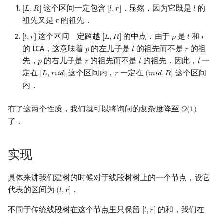
这个区间一定包含
．显然，因为它既是
的
[
𝐿
,
𝑅
]
[
𝑙
,
𝑟
]
𝑙
[
L
,
R
]
[
l
,
r
]
l
回文树
概率论
欧拉图
Kahan 求和
二次剩余
祖先又是
的祖先．
𝑟
r
序列自动机
博弈论
哈密顿图
珂朵莉树/颜色段均摊
阶 & 原根
这个区间一定跨越
的中点．由于
是
和
[
𝑙
,
𝑟
]
[
𝐿
,
𝑅
]
𝑝
𝑙
𝑟
[
l
,
r
]
[
L
,
R
]
p
l
r
的 LCA，这意味着
的左儿子是
的祖先而不是
的祖
𝑝
𝑙
𝑟
p
l
r
最小表示法
数值算法
二分图
空间优化简介
离散对数
先，
的右儿子是
的祖先而不是
的祖先．因此，
一
𝑝
𝑟
𝑙
𝑙
p
r
l
l
定在
这个区间内，
一定在
这个区间
[
𝐿
,
m
i
d
]
𝑟
(
m
i
d
,
𝑅
]
[
L
,
mid
]
r
(
mid
,
R
]
Lyndon 分解
序理论
平面图
高次剩余 & 单位根
内．
Main–Lorentz 算法
杨氏矩阵
弦图
数论分块
有了这两个性质，我们就可以将询问的复杂度降至
𝑂
(
1
)
O
(
1
)
了．
拟阵
图的着色
狄利克雷卷积
实现
Berlekamp–Massey 算法
网络流
莫比乌斯反演
具体来讲我们建树的时候对于线段树树上的一个节点，设它
图的匹配
杜教筛
代表的区间为
．
(
𝑙
,
𝑟
]
(
l
,
r
]
Prüfer 序列
Powerful Number 筛
不同于传统线段树在这个节点里只保留
的和，我们在
[
𝑙
,
𝑟
]
[
l
,
r
]