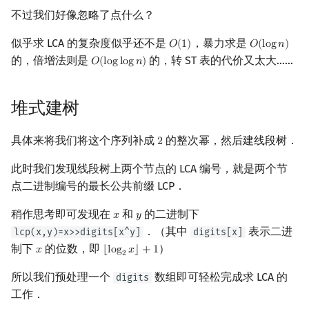
不过我们好像忽略了点什么？
似乎求 LCA 的复杂度似乎还不是
，暴力求是
𝑂
(
1
)
𝑂
(
l
o
g
𝑛
)
O
(
1
)
O
(
log
n
)
的，倍增法则是
的，转 ST 表的代价又太大……
𝑂
(
l
o
g
l
o
g
𝑛
)
O
(
log
log
n
)
堆式建树
具体来将我们将这个序列补成
的整次幂，然后建线段树．
2
2
此时我们发现线段树上两个节点的 LCA 编号，就是两个节
点二进制编号的最长公共前缀 LCP．
稍作思考即可发现在
和
的二进制下
𝑥
𝑦
x
y
．（其中
表示二进
lcp(x,y)=x>>digits[x^y]
digits[x]
制下
的位数，即
）
𝑥
⌊
l
o
g
𝑥
⌋
+
1
x
⌊
log
2
x
⌋
+
1
2
所以我们预处理一个
数组即可轻松完成求 LCA 的
digits
工作．