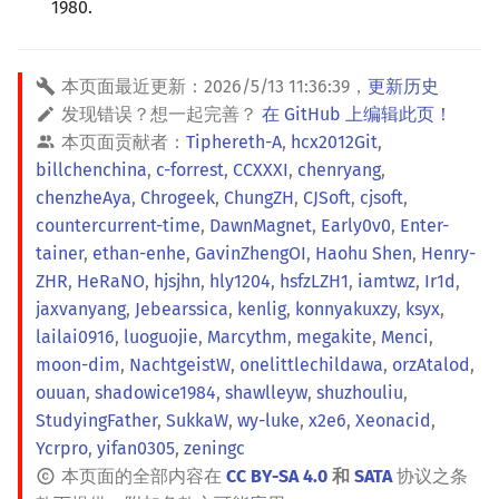
1980.
本页面最近更新：
2026/5/13 11:36:39
，
更新历史
发现错误？想一起完善？
在 GitHub 上编辑此页！
本页面贡献者：
Tiphereth-A
,
hcx2012Git
,
billchenchina
,
c-forrest
,
CCXXXI
,
chenryang
,
chenzheAya
,
Chrogeek
,
ChungZH
,
CJSoft
,
cjsoft
,
countercurrent-time
,
DawnMagnet
,
Early0v0
,
Enter-
tainer
,
ethan-enhe
,
GavinZhengOI
,
Haohu Shen
,
Henry-
ZHR
,
HeRaNO
,
hjsjhn
,
hly1204
,
hsfzLZH1
,
iamtwz
,
Ir1d
,
jaxvanyang
,
Jebearssica
,
kenlig
,
konnyakuxzy
,
ksyx
,
lailai0916
,
luoguojie
,
Marcythm
,
megakite
,
Menci
,
moon-dim
,
NachtgeistW
,
onelittlechildawa
,
orzAtalod
,
ouuan
,
shadowice1984
,
shawlleyw
,
shuzhouliu
,
StudyingFather
,
SukkaW
,
wy-luke
,
x2e6
,
Xeonacid
,
Ycrpro
,
yifan0305
,
zeningc
本页面的全部内容在
CC BY-SA 4.0
和
SATA
协议之条