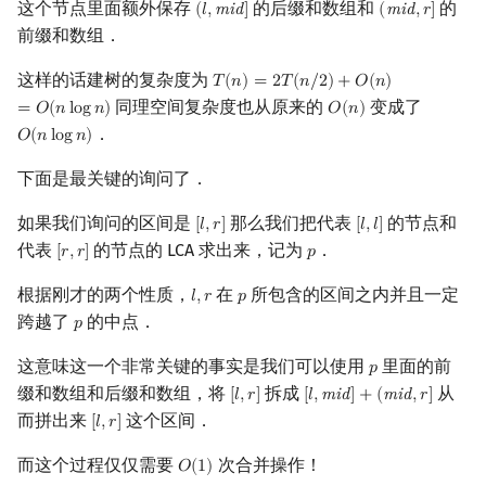
这个节点里面额外保存
的后缀和数组和
的
(
𝑙
,
m
i
d
]
(
m
i
d
,
𝑟
]
(
l
,
mid
]
(
mid
,
r
]
矩阵树定理
Min_25 筛
前缀和数组．
LGV 引理
洲阁筛
这样的话建树的复杂度为
𝑇
(
𝑛
)
=
2
𝑇
(
𝑛
/
2
)
+
𝑂
(
𝑛
)
T
(
n
)
=
2
T
(
n
/
2
)
+
O
(
n
)
=
O
(
n
log
n
)
同理空间复杂度也从原来的
变成了
=
𝑂
(
𝑛
l
o
g
𝑛
)
𝑂
(
𝑛
)
O
(
n
)
最大团搜索算法
类欧几里德算法
．
𝑂
(
𝑛
l
o
g
𝑛
)
O
(
n
log
n
)
支配树
Meissel–Lehmer 算法
下面是最关键的询问了．
如果我们询问的区间是
那么我们把代表
的节点和
[
𝑙
,
𝑟
]
[
𝑙
,
𝑙
]
[
l
,
r
]
[
l
,
l
]
图上随机游走
连分数
代表
的节点的 LCA 求出来，记为
．
[
𝑟
,
𝑟
]
𝑝
[
r
,
r
]
p
Stern–Brocot 树与 Farey
根据刚才的两个性质，
在
所包含的区间之内并且一定
𝑙
,
𝑟
𝑝
l
,
r
p
跨越了
的中点．
𝑝
p
二次域
这意味这一个非常关键的事实是我们可以使用
里面的前
𝑝
p
Pell 方程
缀和数组和后缀和数组，将
拆成
从
[
𝑙
,
𝑟
]
[
𝑙
,
m
i
d
]
+
(
m
i
d
,
𝑟
]
[
l
,
r
]
[
l
,
mid
]
+
(
mid
,
r
]
而拼出来
这个区间．
[
𝑙
,
𝑟
]
[
l
,
r
]
而这个过程仅仅需要
次合并操作！
𝑂
(
1
)
O
(
1
)