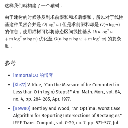
这样我们就构建了一个猫树．
由于建树的时候涉及到求前缀和和求后缀和，所以对于线性
基这种虽然合并是
但是求前缀和却是
2
𝑂
(
l
o
g
𝑤
)
𝑂
(
𝑛
l
o
g
𝑛
)
O
(
log
2
w
)
O
(
n
log
n
)
的信息，使用猫树可以将静态区间线性基从
2
𝑂
(
𝑛
l
o
g
𝑤
O
(
n
log
2
w
+
m
log
2
优化至
的复杂
2
2
+
𝑚
l
o
g
𝑤
l
o
g
𝑛
)
𝑂
(
𝑛
l
o
g
𝑛
l
o
g
𝑤
+
𝑚
l
o
g
𝑤
)
O
(
n
log
n
log
w
+
m
log
2
w
)
度．
参考
immortalCO 的博客
[Kle77]
V. Klee, "Can the Measure of be Computed in
Less than O (n log n) Steps?," Am. Math. Mon., vol. 84,
no. 4, pp. 284–285, Apr. 1977.
[BeW80]
Bentley and Wood, "An Optimal Worst Case
Algorithm for Reporting Intersections of Rectangles,"
IEEE Trans. Comput., vol. C–29, no. 7, pp. 571–577, Jul.