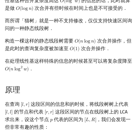
性基这种合并复杂度高达
的信息的话，此时就算
2
𝑂
(
l
o
g
𝑤
)
O
(
log
2
w
)
是做
次合并有些时候在时间上也是不可接受的．
𝑂
(
l
o
g
𝑛
)
镜像站列表
Special Judge
Java 速成
前缀和 & 差分
IDA*
状压 DP
Boyer–Moore 算法
置换和排列
AVL 树
拓扑排序
扫描线
有限状态自动机
O
(
log
n
)
Dev-C++
文件操作
Lambda 表达式
归并排序
裴蜀定理 & 一次不定方程
多项式多点求值|快速插值
贝尔数
线性基
虚树
而所谓「猫树」就是一种不支持修改，仅仅支持快速区间询
致谢
Testlib
Java 进阶
二分
回溯法
数位 DP
Z 函数（扩展 KMP）
弧度制与坐标系
红黑树
最短路问题
旋转卡壳
计算理论基础
CLion
pb_ds
堆排序
费马小定理 & 欧拉定理
多项式初等函数
伯努利数
线性映射
树分治
问的一种静态线段树．
Polygon
倍增
Dancing Links
插头 DP
AC 自动机
复数
左偏红黑树
生成树问题
半平面交
字节顺序
Geany
编译优化
桶排序
模逆元
常系数齐次线性递推
Entringer Number
特征多项式
动态树分治
构造一棵这样的静态线段树需要
次合并操作，但
𝑂
(
𝑛
l
o
g
𝑛
)
O
(
n
log
n
)
是此时的查询复杂度被加速至
次合并操作．
𝑂
(
1
)
O
(
1
)
OJ 工具
构造
Alpha–Beta 剪枝
计数 DP
后缀数组 (SA)
数论
AA 树
斯坦纳树
平面最近点对
约瑟夫问题
Xcode
希尔排序
线性同余方程
多项式平移|连续点值平移
Eulerian Number
对角化
AHU 算法
在处理线性基这样特殊的信息的时候甚至可以将复杂度降至
．
2
LaTeX 入门
优化
动态 DP
后缀自动机 (SAM)
多项式与生成函数
拆点
随机增量法
表达式求值
GUIDE
锦标赛排序
中国剩余定理
符号化方法
分拆数
Jordan标准型
树哈希
𝑂
(
𝑛
l
o
g
𝑤
)
O
(
n
log
2
w
)
Git
概率 DP
后缀平衡树
组合数学
连通性相关
反演变换
在一台机器上规划任务
Sublime Text
Tim 排序
升幂引理
Lagrange 反演
范德蒙德卷积
树上随机游走
原理
DP 套 DP
广义后缀自动机
线性代数
环计数问题
计算几何杂项
主元素问题
CP Editor
排序相关 STL
阶乘取模
形式幂级数复合|复合逆
Pólya 计数
在查询
这段区间的信息和的时候，将线段树树上代表
[
𝑙
,
𝑟
]
[
l
,
r
]
的节点和代表
这段区间的节点在线段树上的 LCA
[
𝑙
,
𝑙
]
[
𝑟
,
𝑟
]
[
l
,
l
]
[
r
,
r
]
DP 优化
后缀树
线性规划
最小环
Garsia–Wachs 算法
Code::Blocks
排序应用
卢卡斯定理
普通生成函数
图论计数
求出来，设这个节点
代表的区间为
，我们会发现一
𝑝
[
𝐿
,
𝑅
]
p
[
L
,
R
]
些非常有趣的性质：
其它 DP 方法
Manacher
抽象代数
2-SAT
15-puzzle
同余方程
指数生成函数