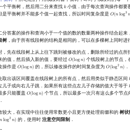
一个平衡树，然后用二分来查找
小值．由于每次查询操作都要
𝑘
k
但是平衡树并不能多个值一起查找，所以时间复杂度是
3
𝑂
(
𝑛
l
o
g

O
(
n
log
3
n
二分答案的操作和查询小于一个值的数的数量两种操作结合起来
段树
，由于所有线段树的结构是相同的，可以在多棵树上同时进
时，先在线段树上从上往下跳到被修改的点，删除所经过的点所
来的值，然后插入新的值，要经过
个线段树上的节点，
𝑂
(
l
o
g
𝑛
)
O
(
log
n
)
改操作是
的，所以修改操作的时间复杂度为
．
2
𝑂
(
l
o
g
𝑛
)
𝑂
(
l
o
g
𝑛
)
O
(
log
n
)
O
(
log
2
n
)
先取出该区间覆盖在线段树上的所有点，然后用类似于静态区间

左儿子或向右儿子跳．如果所有这些点左儿子存储的值大于等于

最多只能覆盖
个节点，所以最多一次只有这么多个节点
𝑂
(
l
o
g
𝑛
)
O
(
log
n
)
．
数较大，在实现中往往使用常数更小且更方便处理前缀和的
树状
的，使用时
注意空间限制
．
2
𝑛
l
o
g
𝑛
)
n
log
2
n
)