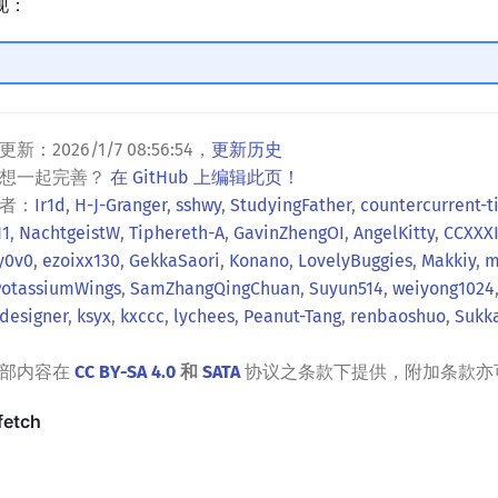
现：
更新：
2026/1/7 08:56:54
，
更新历史
？想一起完善？
在 GitHub 上编辑此页！
者：
Ir1d
,
H-J-Granger
,
sshwy
,
StudyingFather
,
countercurrent-
H1
,
NachtgeistW
,
Tiphereth-A
,
GavinZhengOI
,
AngelKitty
,
CCXXX
y0v0
,
ezoixx130
,
GekkaSaori
,
Konano
,
LovelyBuggies
,
Makkiy
,
m
PotassiumWings
,
SamZhangQingChuan
,
Suyun514
,
weiyong1024
designer
,
ksyx
,
kxccc
,
lychees
,
Peanut-Tang
,
renbaoshuo
,
Sukk
全部内容在
CC BY-SA 4.0
和
SATA
协议之条款下提供，附加条款亦