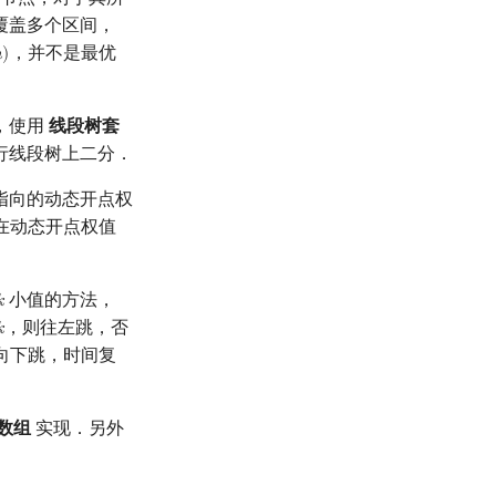
覆盖多个区间，
，并不是最优

)
)
，使用
线段树套
行线段树上二分．
指向的动态开点权
在动态开点权值
小值的方法，

k
，则往左跳，否

k
向下跳，时间复
数组
实现．另外