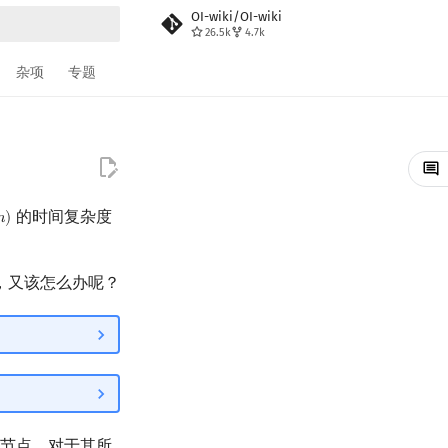
OI-wiki/OI-wiki
26.5k
4.7k
搜索
杂项
专题
的时间复杂度
𝑛
)
)
，又该怎么办呢？
节点，对于其所