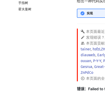
给出一种代码实
手指树
Euler Tour Tree
霍夫曼树
Top Tree
实现
本页面最近
发现错误
本页面贡献
tainer
,
hsfzLZ
diauweb
,
Earl
ouuan
,
P-Y-Y
,
Gesrua
,
Great-
ZnPdCo
本页面的