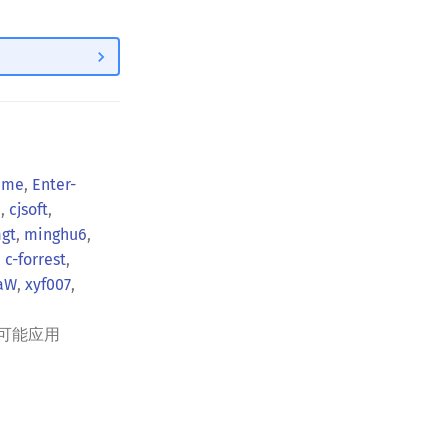
time
,
Enter-
I
,
cjsoft
,
gt
,
minghu6
,
,
c-forrest
,
aW
,
xyf007
,
可能应用