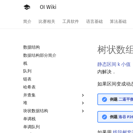
OI Wiki
简介
比赛相关
工具软件
语言基础
算法基础
树状数
数据结构
数据结构部分简介
栈
静态区间 k 小值（PO
队列
内解决．
链表
如果区间变成动
哈希表
并查集
例题
二逼平
堆
并查集
块状数据结构
并查集复杂度
堆简介
例题
洛谷 P261
单调栈
二叉堆
分块思想
单调队列
配对堆
块状数组
如果用
线段树套