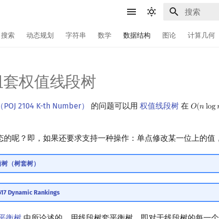
键入以开始
搜索
动态规划
字符串
数学
数据结构
图论
计算几何
组套权值线段树
J 2104 K-th Number）
的问题可以用
权值线段树
在
𝑂
(
𝑛
l
o
g
O
(
n
log
n
态的呢？即，如果还要求支持一种操作：单点修改某一位上的值
衡树（树套树）
7 Dynamic Rankings
平衡树
中所论述的，用线段树套平衡树，即对于线段树的每一个