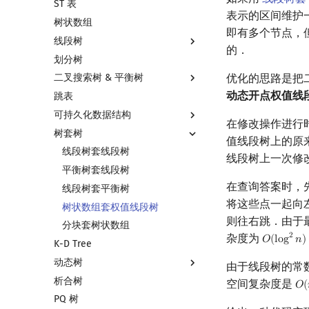
ST 表
左偏树
块状链表
表示的区间维护
树状数组
树分块
即有多个节点，
线段树
Sqrt Tree
的．
划分树
线段树基础
优化的思路是把
二叉搜索树 & 平衡树
线段树合并 & 分裂
动态开点权值线
跳表
李超线段树
二叉搜索树 & 平衡树
可持久化数据结构
猫树
Treap
在修改操作进行
树套树
区间最值操作 & 区间历史最值
Splay 树
可持久化数据结构简介
值线段树上的原
Kinetic Tournament Tree
WBLT
可持久化线段树
线段树套线段树
线段树上一次修
替罪羊树
可持久化块状数组
平衡树套线段树
在查询答案时，
笛卡尔树
可持久化平衡树
线段树套平衡树
将这些点一起向
Size Balanced Tree
可持久化字典树
树状数组套权值线段树
则往右跳．由于
AVL 树
可持久化可并堆
分块套树状数组
杂度为
2
𝑂
(
l
o
g
𝑛
)
O
(
log
2
n
)
K-D Tree
红黑树
动态树
左偏红黑树
由于线段树的常
析合树
AA 树
Link Cut Tree
空间复杂度是
𝑂
(
O
(
PQ 树
全局平衡二叉树