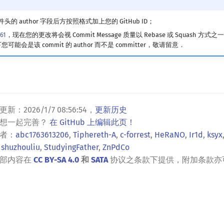
的 author 字段后方按照格式加上您的 GitHub ID；
61
，现在您的更改将会视 Commit Message 质量以 Rebase 或 Squash 方
下您可能会是该 commit 的 author 而不是 committer，敬请留意．
更新：
2026/1/7 08:56:54
，
更新历史
？想一起完善？
在 GitHub 上编辑此页！
者：
abc1763613206
,
Tiphereth-A
,
c-forrest
,
HeRaNO
,
Ir1d
,
ksyx
,
shuzhouliu
,
StudyingFather
,
ZnPdCo
全部内容在
CC BY-SA 4.0
和
SATA
协议之条款下提供，附加条款亦