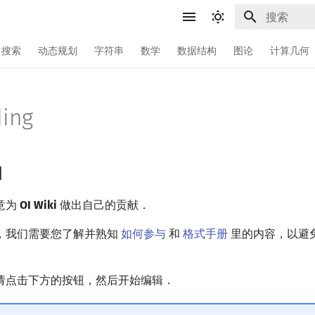
键入以开始
搜索
动态规划
字符串
数学
数据结构
图论
计算几何
ding
知
意为
OI Wiki
做出自己的贡献．
，我们需要您了解并熟知
如何参与
和
格式手册
里的内容，以避
请点击下方的按钮，然后开始编辑．