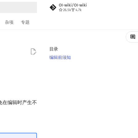
OI-wiki/OI-wiki
26.5k
4.7k
搜索
杂项
专题
目录
编辑前须知
免在编辑时产生不