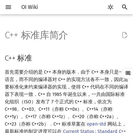
OI Wiki
键
入
C++ 标准库简介
Getting Started
比赛相关简介
工具软件简介
Hello, World!
C++ 标准
STL 容器简介
类
算法基础简介
搜索部分简介
动态规划部分简介
字符串部分简介
数学部分简介
数据结构部分简介
图论部分简介
计算几何部分简介
杂项简介
RMQ
OI 赛事与赛制
题型概述
读入、输出优化
Vim
评测工具简介
Testlib 简介
分支
数组
pb_ds 简介
复杂度简介
排序简介
DP 优化简介
后缀数组简介
数字系统简介
数论基础
多项式与生成函数简介
排列组合
线性代数简介
线性规划基础
基本概念
基本概念
博弈论简介
插值
并查集
堆简介
分块思想
线段树基础
二叉搜索树 & 平衡树
可持久化数据结构简介
线段树套线段树
Link Cut Tree
树基础
最短路
最小生成树
强连通分量
网络流简介
图匹配
离线算法简介
随机函数
以
开
关于本项目
赛事
代码编辑工具
C++ 语法基础
标准模板库（STL）
迭代器
命名空间
复杂度
DFS（搜索）
动态规划基础
字符串基础
布尔代数
栈
图论相关概念
二维计算几何基础
离散化
并查集应用
ICPC/CCPC 赛事与赛制
交互题
分段打表
Emacs
Arbiter
通用
循环
结构体
堆
均摊复杂度
选择排序
单调队列/单调栈优化
最优原地后缀排序算法
进位制
模算术简介
代数基本定理
抽屉原理
向量
单纯形法
群论
条件概率与独立性
公平组合游戏
数值积分
并查集复杂度
二叉堆
块状数组
线段树合并 & 分裂
Treap
可持久化线段树
平衡树套线段树
全局平衡二叉树
树的直径
差分约束
最小树形图
双连通分量
最大流
二分图最大匹配
CDQ 分治
随机化技巧
C++ 标准
始
如何参与
题型
评测工具
变量
Boost 库
序列式容器
值类别
枚举
BFS（搜索）
记忆化搜索
标准库
数字系统
队列
图的存储
三维计算几何基础
双指针
括号序列
常见错误
VS Code
Cena
Generator
联合体
平衡树
冒泡排序
斜率优化
平衡三进制
素数
快速傅里叶变换
容斥原理
内积和外积
环论
随机变量
零和游戏
高斯消元
配对堆
块状链表
李超线段树
Splay 树
可持久化块状数组
线段树套平衡树
Euler Tour Tree
树的中心
k 短路
最小直径生成树
割点和桥
最小割
二分图最大权匹配
整体二分
爬山算法
首先需要介绍的是 C++ 本身的版本．由于 C++ 本身只是一门
搜
语言，而不同的编译器对 C++ 的实现方法各不一致，因此需
OI Wiki 不是什么
学习路线
命令行
运算
参考资料
关联式容器
重载运算符
模拟
双向搜索
背包 DP
字符串匹配
位操作
链表
DFS（图论）
距离
离线算法
线段树与离线询问
常见技巧
Atom
CCR Plus
Validator
指针
插入排序
四边形不等式优化
格雷码
最大公约数
快速数论变换
斐波那契数列
矩阵
域论
随机变量的数字特征
非公平组合游戏
牛顿迭代法
左偏树
树分块
猫树
WBLT
可持久化平衡树
树状数组套权值线段树
Top Tree
树的重心
同余最短路
圆方树
费用流
一般图最大匹配
莫队算法
模拟退火
索
要标准化来约束编译器的实现，使得 C++ 代码在不同的编译
器下表现一致．C++ 自 1985 年诞生以来，一共由国际标准
格式手册
学习资源
命令行编译与调试
流程控制语句
无序关联式容器
引用
递归 & 分治
启发式搜索
区间 DP
字符串哈希
二进制集合操作
哈希表
BFS（图论）
Pick 定理
分数规划
Eclipse
Lemon
Interactor
计数排序
Slope Trick 优化
欧拉函数
快速沃尔什变换
错位排列
初等变换
Schreier–Sims 算法
概率不等式
Sqrt Tree
区间最值操作 & 区间历史
替罪羊树
可持久化字典树
分块套树状数组
最近公共祖先
点/边连通度
上下界网络流
一般图最大权匹配
化组织（ISO）发布了 7 个正式的 C++ 标准，依次为
值
C++98、C++03、C++11（亦称 C++0x）、C++14（亦称
数学符号表
技巧
编译器
高级数据类型
容器适配器
常量
贪心
A*
DAG 上的 DP
字典树 (Trie)
高精度计算
并查集
树上问题
三角剖分
随机化
Notepad++
Checker
基数排序
WQS 二分
筛法
Chirp Z 变换
卡特兰数
行列式
笛卡尔树
可持久化可并堆
树链剖分
Stoer–Wagner 算法
稳定匹配
C++1y）、C++17（亦称 C++1z）、C++20（亦称 C++2a）、
Kinetic Tournament Tree
C++23（亦称 C++2b）．C++ 标准草案在
open-std
网站上，
F.A.Q.
出题
WSL (Windows 10)
函数
新版 C++ 特性
排序
迭代加深搜索
树形 DP
前缀函数与 KMP 算法
快速幂
堆
有向无环图
凸包
悬线法
Kate
快速排序
状态设计优化
分解质因数
多项式牛顿迭代
斯特林数
线性空间
Size Balanced Tree
树上启发式合并
最新标准的制定进度可以在
Current Status : Standard C++