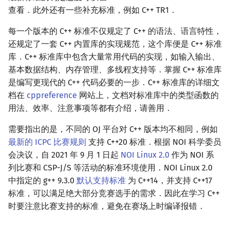
查看．此外还有一些补充标准，例如 C++ TR1．
镜像站列表
Special Judge
文件操作
Lambda 表达式
前缀和 & 差分
IDA*
状压 DP
Boyer–Moore 算法
置换和排列
块状数据结构
拓扑排序
扫描线
有限状态自动机
Dev-C++
归并排序
裴蜀定理 & 一次不定方程
多项式多点求值|快速插值
贝尔数
线性基
AVL 树
虚树
每一个版本的 C++ 标准不仅规定了 C++ 的语法、语言特性，
致谢
Testlib
pb_ds
二分
回溯法
数位 DP
Z 函数（扩展 KMP）
弧度制与坐标系
单调栈
最短路问题
旋转卡壳
计算理论基础
CLion
堆排序
费马小定理 & 欧拉定理
多项式初等函数
伯努利数
线性映射
红黑树
树分治
还规定了一套 C++ 内置库的实现规范，这个库便是 C++ 标准
库．C++ 标准库中包含大量常用代码的实现，如输入输出、
Polygon
编译优化
倍增
Dancing Links
插头 DP
AC 自动机
复数
单调队列
生成树问题
半平面交
字节顺序
Geany
桶排序
模逆元
常系数齐次线性递推
Entringer Number
特征多项式
左偏红黑树
动态树分治
基本数据结构、内存管理、多线程支持等．掌握 C++ 标准库
是编写更现代的 C++ 代码必要的一步．C++ 标准库的详细文
OJ 工具
构造
Alpha–Beta 剪枝
计数 DP
后缀数组 (SA)
数论
ST 表
斯坦纳树
平面最近点对
约瑟夫问题
Xcode
希尔排序
线性同余方程
多项式平移|连续点值平移
Eulerian Number
对角化
AA 树
AHU 算法
档在
cppreference
网站上，文档对标准库中的类型函数的
用法、效率、注意事项等都有介绍，请善用．
LaTeX 入门
优化
动态 DP
后缀自动机 (SAM)
多项式与生成函数
树状数组
拆点
随机增量法
表达式求值
GUIDE
锦标赛排序
中国剩余定理
符号化方法
分拆数
Jordan标准型
树哈希
需要指出的是，不同的 OJ 平台对 C++ 版本均不相同，例如
Git
概率 DP
后缀平衡树
组合数学
线段树
连通性相关
反演变换
在一台机器上规划任务
Sublime Text
Tim 排序
升幂引理
Lagrange 反演
范德蒙德卷积
树上随机游走
最新的 ICPC 比赛规则
支持 C++20 标准．根据 NOI 科学委员
会决议，自 2021 年 9 月 1 日起
NOI Linux 2.0
作为 NOI 系
DP 套 DP
广义后缀自动机
线性代数
划分树
环计数问题
计算几何杂项
主元素问题
CP Editor
排序相关 STL
阶乘取模
形式幂级数复合|复合逆
Pólya 计数
列比赛和 CSP-J/S 等活动的标准环境使用．NOI Linux 2.0
中指定的 g++ 9.3.0
默认支持标准
为 C++14，并支持 C++17
DP 优化
后缀树
线性规划
二叉搜索树 & 平衡树
最小环
Garsia–Wachs 算法
Code::Blocks
排序应用
卢卡斯定理
普通生成函数
图论计数
标准，可以满足绝大部分竞赛选手的需求．因此在学习 C++
时要注意比赛支持的标准，避免在赛场上时编译报错．
其它 DP 方法
Manacher
抽象代数
跳表
2-SAT
15-puzzle
同余方程
指数生成函数