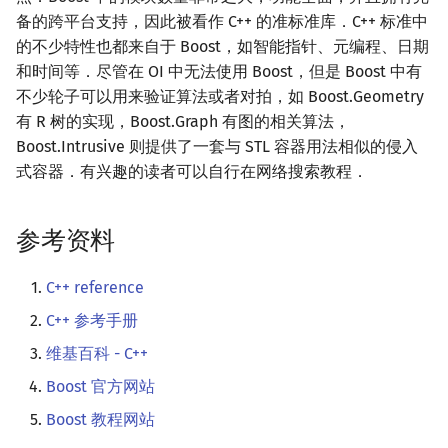
矩阵树定理
Min_25 筛
备的跨平台支持，因此被看作 C++ 的准标准库．C++ 标准中
的不少特性也都来自于 Boost，如智能指针、元编程、日期
LGV 引理
洲阁筛
和时间等．尽管在 OI 中无法使用 Boost，但是 Boost 中有
不少轮子可以用来验证算法或者对拍，如 Boost.Geometry
最大团搜索算法
类欧几里德算法
有 R 树的实现，Boost.Graph 有图的相关算法，
Boost.Intrusive 则提供了一套与 STL 容器用法相似的侵入
支配树
Meissel–Lehmer 算法
式容器．有兴趣的读者可以自行在网络搜索教程．
图上随机游走
连分数
参考资料
Stern–Brocot 树与 Farey
C++ reference
二次域
C++ 参考手册
维基百科 - C++
Pell 方程
Boost 官方网站
Boost 教程网站