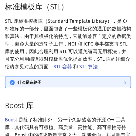
标准模板库（STL）
回文树
概率论
可持久化数据结构
欧拉图
Kahan 求和
二次剩余
STL 即标准模板库（Standard Template Library），是 C++
序列自动机
博弈论
树套树
哈密顿图
珂朵莉树/颜色段均摊
阶 & 原根
标准库的一部分，里面包含了一些模板化的通用的数据结构
和算法．由于其模板化的特点，它能够兼容自定义的数据类
最小表示法
数值算法
K-D Tree
二分图
空间优化简介
离散对数
型，避免大量的造轮子工作．NOI 和 ICPC 赛事都支持 STL
库的使用，因此合理利用 STL 可以避免编写无用算法，并
Lyndon 分解
序理论
动态树
平面图
高次剩余 & 单位根
且充分利用编译器对模板库优化提高效率．STL 库的详细介
Main–Lorentz 算法
杨氏矩阵
析合树
弦图
绍请参见对应的页面：
STL 容器
和
数论分块
STL 算法
．
拟阵
PQ 树
图的着色
狄利克雷卷积
什么是造轮子
Berlekamp–Massey 算法
手指树
网络流
莫比乌斯反演
Boost 库
霍夫曼树
图的匹配
杜教筛
Boost
是除了标准库外，另一个久副盛名的开源 C++ 工具
Prüfer 序列
Powerful Number 筛
库，其代码具有可移植、高质量、高性能、高可靠性等特
点．Boost 中的模块数量非常之大，功能全面，并且拥有完