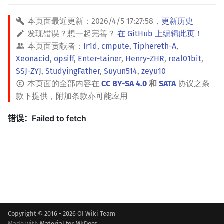
本页面最近更新：
2026/4/5 17:27:58
，
更新历史
发现错误？想一起完善？
在 GitHub 上编辑此页！
本页面贡献者：
Ir1d
,
cmpute
,
Tiphereth-A
,
Xeonacid
,
opsiff
,
Enter-tainer
,
Henry-ZHR
,
real01bit
,
SSJ-ZYJ
,
StudyingFather
,
Suyun514
,
zeyu10
本页面的全部内容在
CC BY-SA 4.0
和
SATA
协议之条
款下提供，附加条款亦可能应用
Copyright © 2016 - 2026 OI Wiki Team
Made with
Material for MkDocs