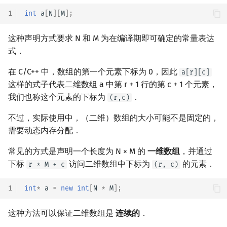
1
int
a
[
N
][
M
];
这种声明方式要求 N 和 M 为在编译期即可确定的常量表达
式．
在 C/C++ 中，数组的第一个元素下标为 0，因此
a[r][c]
这样的式子代表二维数组 a 中第 r + 1 行的第 c + 1 个元素，
我们也称这个元素的下标为
．
(r,c)
不过，实际使用中，（二维）数组的大小可能不是固定的，
需要动态内存分配．
常见的方式是声明一个长度为 N × M 的
一维数组
，并通过
下标
访问二维数组中下标为
的元素．
r * M + c
(r, c)
1
int
*
a
=
new
int
[
N
*
M
];
这种方法可以保证二维数组是
连续的
．