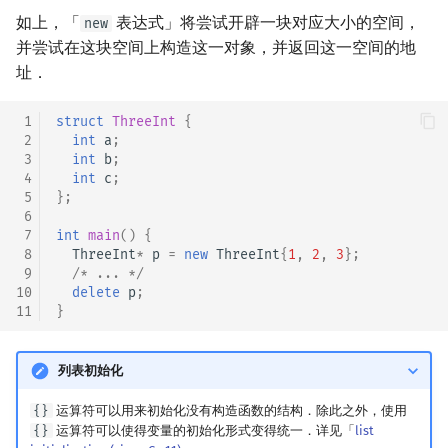
如上，「
表达式」将尝试开辟一块对应大小的空间，
new
并尝试在这块空间上构造这一对象，并返回这一空间的地
址．
 1
struct
ThreeInt
{
 2
int
a
;
 3
int
b
;
 4
int
c
;
 5
};
 6
 7
int
main
()
{
 8
ThreeInt
*
p
=
new
ThreeInt
{
1
,
2
,
3
};
 9
/* ... */
10
delete
p
;
11
}
列表初始化
{}
运算符可以用来初始化没有构造函数的结构．除此之外，使用
{}
运算符可以使得变量的初始化形式变得统一．详见「
list