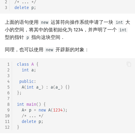
2
/* ... */
3
delete
p
;
上面的语句使用
运算符向操作系统申请了一块
大
new
int
小的空间，将其中的值初始化为 1234，并声明了一个
int
型的指针
指向这块空间．
p
同理，也可以使用
开辟新的对象：
new
 1
class
A
{
 2
int
a
;
 3
 4
public
:
 5
A
(
int
a_
)
:
a
(
a_
)
{}
 6
};
 7
 8
int
main
()
{
 9
A
*
p
=
new
A
(
1234
);
10
/* ... */
11
delete
p
;
12
}