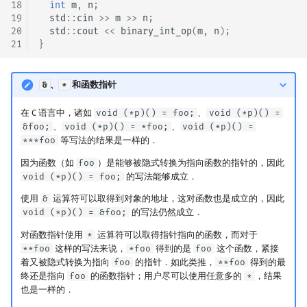
18
int
m
,
n
;
19
std
::
cin
>>
m
>>
n
;
20
std
::
cout
<<
binary_int_op
(
m
,
n
);
21
}
&
、
*
和函数指针
在 C 语言中，诸如
void (*p)() = foo;
、
void (*p)() =
&foo;
、
void (*p)() = *foo;
、
void (*p)() =
***foo
等写法的结果是一样的．
因为函数（如
foo
）是能够被隐式转换为指向函数的指针的，因此
void (*p)() = foo;
的写法能够成立．
使用
&
运算符可以取得到对象的地址，这对函数也是成立的，因此
void (*p)() = &foo;
的写法仍然成立．
对函数指针使用
*
运算符可以取得指针指向的函数，而对于
**foo
这样的写法来说，
*foo
得到的是
foo
这个函数，紧接
着又被隐式转换为指向
foo
的指针．如此类推，
**foo
得到的最
终还是指向
foo
的函数指针；用户尽可以使用任意多的
*
，结果
也是一样的．