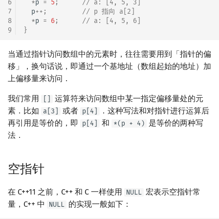
6
*
p
=
5
;
// a: [4, 5, 3]
7
p
++
;
// p 指向 a[2]
8
*
p
=
6
;
// a: [4, 5, 6]
9
}
当通过指针访问数组中的元素时，往往需要用到「指针的偏
移」，换句话说，即通过一个基地址（数组起始的地址）加
上偏移量来访问．
我们常用
运算符来访问数组中某一指定偏移量处的元
[]
素．比如
或者
．这种写法和对指针进行运算后
a[3]
p[4]
再引用是等价的，即
和
是等价的两种写
p[4]
*(p + 4)
法．
空指针
在 C++11 之前，C++ 和 C 一样使用
宏表示空指针常
NULL
量，C++ 中
的实现一般如下：
NULL