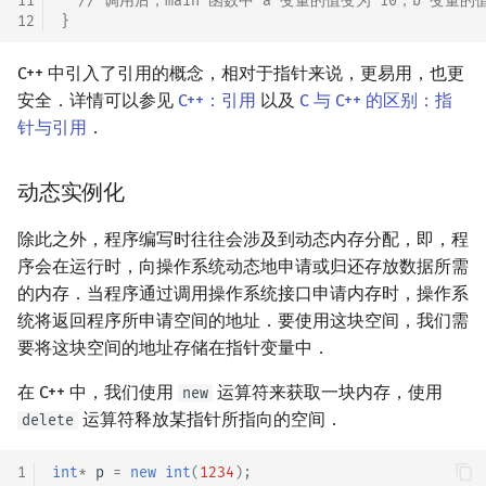
11
// 调用后，main 函数中 a 变量的值变为 10，b 变量的
12
}
C++ 中引入了引用的概念，相对于指针来说，更易用，也更
安全．详情可以参见
C++：引用
以及
C 与 C++ 的区别：指
针与引用
．
动态实例化
除此之外，程序编写时往往会涉及到动态内存分配，即，程
序会在运行时，向操作系统动态地申请或归还存放数据所需
的内存．当程序通过调用操作系统接口申请内存时，操作系
统将返回程序所申请空间的地址．要使用这块空间，我们需
要将这块空间的地址存储在指针变量中．
在 C++ 中，我们使用
运算符来获取一块内存，使用
new
运算符释放某指针所指向的空间．
delete
1
int
*
p
=
new
int
(
1234
);