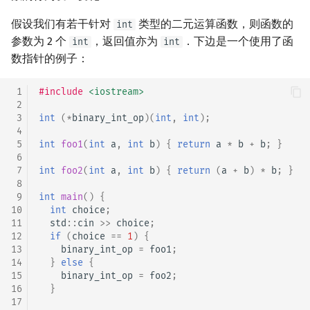
假设我们有若干针对
类型的二元运算函数，则函数的
int
参数为 2 个
，返回值亦为
．下边是一个使用了函
int
int
数指针的例子：
 1
#include
<iostream>
 2
 3
int
(
*
binary_int_op
)(
int
,
int
);
 4
 5
int
foo1
(
int
a
,
int
b
)
{
return
a
*
b
+
b
;
}
 6
 7
int
foo2
(
int
a
,
int
b
)
{
return
(
a
+
b
)
*
b
;
}
 8
 9
int
main
()
{
10
int
choice
;
11
std
::
cin
>>
choice
;
12
if
(
choice
==
1
)
{
13
binary_int_op
=
foo1
;
14
}
else
{
15
binary_int_op
=
foo2
;
16
}
17