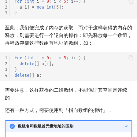
1
for
(
int
i
=
0
;
i
<
5
;
i
++
)
{
2
a
[
i
]
=
new
int
[
5
];
3
}
至此，我们便完成了内存的获取．而对于这样获得的内存的
释放，则需要进行一个逆向的操作：即先释放每一个数组，
再释放存储这些数组首地址的数组，如：
1
for
(
int
i
=
0
;
i
<
5
;
i
++
)
{
2
delete
[]
a
[
i
];
3
}
4
delete
[]
a
;
需要注意，这样获得的二维数组，不能保证其空间是连续
的．
还有一种方式，需要使用到「指向数组的指针」．
数组名和数组首元素地址的区别