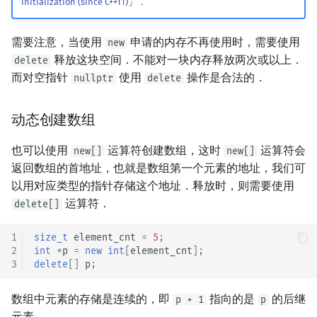
initialization (since C++11)
」．
需要注意，当使用
申请的内存不再使用时，需要使用
new
释放这块空间．不能对一块内存释放两次或以上．
delete
而对空指针
使用
操作是合法的．
nullptr
delete
动态创建数组
也可以使用
运算符创建数组，这时
运算符会
new[]
new[]
返回数组的首地址，也就是数组第一个元素的地址，我们可
以用对应类型的指针存储这个地址．释放时，则需要使用
运算符．
delete[]
1
size_t
element_cnt
=
5
;
2
int
*
p
=
new
int
[
element_cnt
];
3
delete
[]
p
;
数组中元素的存储是连续的，即
指向的是
的后继
p + 1
p
元素．