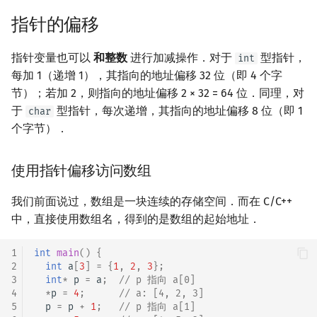
指针的偏移
指针变量也可以
和整数
进行加减操作．对于
型指针，
int
每加 1（递增 1），其指向的地址偏移 32 位（即 4 个字
节）；若加 2，则指向的地址偏移 2 × 32 = 64 位．同理，对
于
型指针，每次递增，其指向的地址偏移 8 位（即 1
char
个字节）．
使用指针偏移访问数组
我们前面说过，数组是一块连续的存储空间．而在 C/C++
中，直接使用数组名，得到的是数组的起始地址．
1
int
main
()
{
2
int
a
[
3
]
=
{
1
,
2
,
3
};
3
int
*
p
=
a
;
// p 指向 a[0]
4
*
p
=
4
;
// a: [4, 2, 3]
5
p
=
p
+
1
;
// p 指向 a[1]