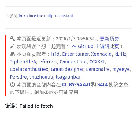
参见
Introduce the nullptr constant
本页面最近更新：
2026/1/7 08:56:54
，
更新历史
发现错误？想一起完善？
在 GitHub 上编辑此页！
本页面贡献者：
Ir1d
,
Enter-tainer
,
Xeonacid
,
kLiHz
,
Tiphereth-A
,
c-forrest
,
CamberLoid
,
CCXXXI
,
CoelacanthusHex
,
Great-designer
,
Lemonaire
,
myeeye
,
Persdre
,
shuzhouliu
,
tsagaanbar
本页面的全部内容在
CC BY-SA 4.0
和
SATA
协议之条
款下提供，附加条款亦可能应用