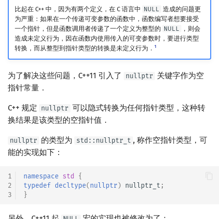
比起在 C++ 中，因为有两个定义，在 C 语言中
NULL
造成的问题更
为严重：如果在一个传递可变参数的函数中，函数编写者想要接受
一个指针，但是函数调用者传递了一个定义为整型的
NULL
，则会
造成未定义行为，因在函数内使用传入的可变参数时，要进行类型
1
转换，而从整型到指针类型的转换是未定义行为．
为了解决这些问题，C++11 引入了
关键字作为空
nullptr
指针常量．
C++ 规定
可以隐式转换为任何指针类型，这种转
nullptr
换结果是该类型的空指针值．
的类型为
, 称作空指针类型，可
nullptr
std::nullptr_t
能的实现如下：
1
namespace
std
{
2
typedef
decltype
(
nullptr
)
nullptr_t
;
3
}
另外，C++11 起
宏的实现也被修改为了：
NULL