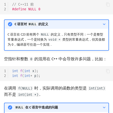
1
// C++11 前
2
#define NULL 0
C 语言对
NULL
的定义
C 语言在 C23 前有两个
NULL
的定义，只有类型不同：一个是整型
常量表达式，一个是转换为
void *
类型的常量表达式，但其值都
为 0，编译器可任选一个实现．
空指针和整数
的混用在 C++ 中会导致许多问题，比如：
0
1
int
f
(
int
x
);
2
int
f
(
int
*
p
);
在调用
时，实际调用的函数的类型是
f(NULL)
int(int)
而不是
.
int(int *)
NULL
在 C 语言中造成的问题