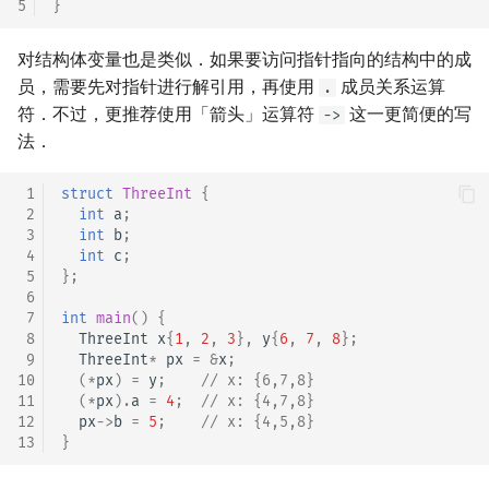
5
}
矩阵树定理
Min_25 筛
对结构体变量也是类似．如果要访问指针指向的结构中的成
LGV 引理
洲阁筛
员，需要先对指针进行解引用，再使用
成员关系运算
.
符．不过，更推荐使用「箭头」运算符
这一更简便的写
->
最大团搜索算法
类欧几里德算法
法．
支配树
Meissel–Lehmer 算法
 1
struct
ThreeInt
{
 2
int
a
;
图上随机游走
连分数
 3
int
b
;
 4
int
c
;
 5
};
Stern–Brocot 树与 Farey
 6
 7
int
main
()
{
二次域
 8
ThreeInt
x
{
1
,
2
,
3
},
y
{
6
,
7
,
8
};
 9
ThreeInt
*
px
=
&
x
;
10
(
*
px
)
=
y
;
// x: {6,7,8}
Pell 方程
11
(
*
px
).
a
=
4
;
// x: {4,7,8}
12
px
->
b
=
5
;
// x: {4,5,8}
13
}