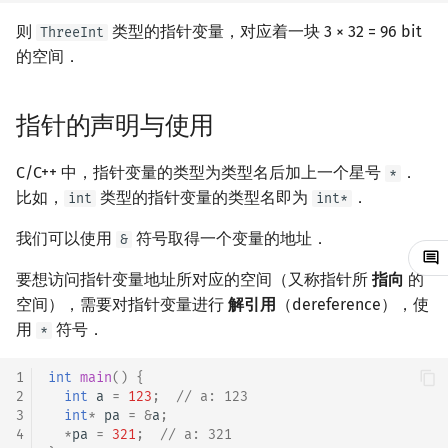
回文树
概率论
可持久化数据结构
欧拉图
Kahan 求和
二次剩余
则
类型的指针变量，对应着一块 3 × 32 = 96 bit
ThreeInt
的空间．
序列自动机
博弈论
树套树
哈密顿图
珂朵莉树/颜色段均摊
阶 & 原根
指针的声明与使用
最小表示法
数值算法
K-D Tree
二分图
空间优化简介
离散对数
Lyndon 分解
序理论
动态树
平面图
高次剩余 & 单位根
C/C++ 中，指针变量的类型为类型名后加上一个星号
．
*
比如，
类型的指针变量的类型名即为
．
int
int*
Main–Lorentz 算法
杨氏矩阵
析合树
弦图
数论分块
我们可以使用
符号取得一个变量的地址．
&
拟阵
PQ 树
图的着色
狄利克雷卷积
要想访问指针变量地址所对应的空间（又称指针所
指向
的
空间），需要对指针变量进行
解引用
（dereference），使
Berlekamp–Massey 算法
手指树
网络流
莫比乌斯反演
用
符号．
*
霍夫曼树
图的匹配
杜教筛
1
int
main
()
{
2
int
a
=
123
;
// a: 123
Prüfer 序列
Powerful Number 筛
3
int
*
pa
=
&
a
;
4
*
pa
=
321
;
// a: 321