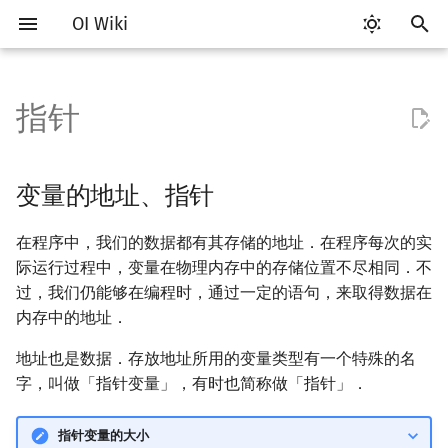
OI Wiki
键
入
指针
Getting Started
比赛相关简介
工具软件简介
分支
变量的地址、指针
C++ 标准库简介
类
算法基础简介
搜索部分简介
动态规划部分简介
字符串部分简介
数学部分简介
数据结构部分简介
图论部分简介
计算几何部分简介
杂项简介
RMQ
OI 赛事与赛制
题型概述
读入、输出优化
Vim
评测工具简介
Testlib 简介
STL 容器简介
pb_ds 简介
复杂度简介
排序简介
DP 优化简介
后缀数组简介
数字系统简介
数论基础
多项式与生成函数简介
排列组合
线性代数简介
线性规划基础
基本概念
基本概念
博弈论简介
插值
并查集
堆简介
分块思想
线段树基础
二叉搜索树 & 平衡树
可持久化数据结构简介
线段树套线段树
Link Cut Tree
树基础
最短路
最小生成树
强连通分量
网络流简介
图匹配
离线算法简介
随机函数
以
开
关于本项目
赛事
代码编辑工具
循环
指针的声明与使用
STL 容器
命名空间
复杂度
DFS（搜索）
动态规划基础
字符串基础
布尔代数
栈
图论相关概念
二维计算几何基础
离散化
并查集应用
ICPC/CCPC 赛事与赛制
交互题
分段打表
Emacs
Arbiter
通用
迭代器
堆
均摊复杂度
选择排序
单调队列/单调栈优化
最优原地后缀排序算法
进位制
模算术简介
代数基本定理
抽屉原理
向量
单纯形法
群论
条件概率与独立性
公平组合游戏
数值积分
并查集复杂度
二叉堆
块状数组
线段树合并 & 分裂
Treap
可持久化线段树
平衡树套线段树
全局平衡二叉树
树的直径
差分约束
最小树形图
双连通分量
最大流
二分图最大匹配
CDQ 分治
随机化技巧
变量的地址、指针
始
如何参与
题型
评测工具
指针的偏移
STL 算法
值类别
枚举
BFS（搜索）
记忆化搜索
标准库
数字系统
队列
图的存储
三维计算几何基础
双指针
括号序列
常见错误
VS Code
Cena
Generator
序列式容器
平衡树
冒泡排序
斜率优化
平衡三进制
素数
快速傅里叶变换
容斥原理
内积和外积
环论
随机变量
零和游戏
高斯消元
配对堆
块状链表
李超线段树
Splay 树
可持久化块状数组
线段树套平衡树
Euler Tour Tree
树的中心
k 短路
最小直径生成树
割点和桥
最小割
二分图最大权匹配
整体二分
爬山算法
在程序中，我们的数据都有其存储的地址．在程序每次的实
搜
际运行过程中，变量在物理内存中的存储位置不尽相同．不
OI Wiki 不是什么
学习路线
命令行
bitset
重载运算符
模拟
双向搜索
背包 DP
字符串匹配
位操作
链表
DFS（图论）
距离
离线算法
线段树与离线询问
使用指针偏移访问数组
常见技巧
Atom
CCR Plus
Validator
关联式容器
插入排序
四边形不等式优化
格雷码
最大公约数
快速数论变换
斐波那契数列
矩阵
域论
随机变量的数字特征
非公平组合游戏
牛顿迭代法
左偏树
树分块
猫树
WBLT
可持久化平衡树
树状数组套权值线段树
Top Tree
树的重心
同余最短路
圆方树
费用流
一般图最大匹配
莫队算法
模拟退火
索
过，我们仍能够在编程时，通过一定的语句，来取得数据在
内存中的地址．
格式手册
学习资源
命令行编译与调试
空指针
string
引用
递归 & 分治
启发式搜索
区间 DP
字符串哈希
二进制集合操作
哈希表
BFS（图论）
Pick 定理
分数规划
Eclipse
Lemon
Interactor
无序关联式容器
计数排序
Slope Trick 优化
欧拉函数
快速沃尔什变换
错位排列
初等变换
Schreier–Sims 算法
概率不等式
Sqrt Tree
区间最值操作 & 区间历史
替罪羊树
可持久化字典树
分块套树状数组
最近公共祖先
点/边连通度
上下界网络流
一般图最大权匹配
值
地址也是数据．存放地址所用的变量类型有一个特殊的名
数学符号表
技巧
编译器
指针的进阶使用
pair
常量
贪心
A*
DAG 上的 DP
字典树 (Trie)
高精度计算
并查集
树上问题
三角剖分
随机化
Notepad++
Checker
容器适配器
基数排序
WQS 二分
筛法
Chirp Z 变换
卡特兰数
行列式
笛卡尔树
可持久化可并堆
树链剖分
Stoer–Wagner 算法
稳定匹配
字，叫做「指针变量」，有时也简称做「指针」．
Kinetic Tournament Tree
F.A.Q.
出题
WSL (Windows 10)
新版 C++ 特性
排序
迭代加深搜索
树形 DP
前缀函数与 KMP 算法
快速幂
堆
有向无环图
凸包
悬线法
指针类型参数的使用
Kate
快速排序
状态设计优化
分解质因数
多项式牛顿迭代
斯特林数
线性空间
Size Balanced Tree
树上启发式合并
指针变量的大小