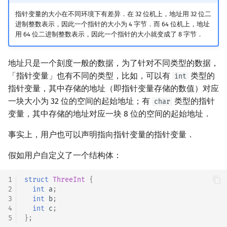
指针变量的大小在不同环境下有差异．在 32 位机上，地址用 32 位二
镜像站列表
Special Judge
Lambda 表达式
前缀和 & 差分
IDA*
状压 DP
Boyer–Moore 算法
置换和排列
块状数据结构
拓扑排序
扫描线
有限状态自动机
动态实例化
Dev-C++
归并排序
裴蜀定理 & 一次不定方程
多项式多点求值|快速插值
贝尔数
线性基
AVL 树
虚树
进制整数表示，因此一个指针的大小为 4 字节．而 64 位机上，地址
用 64 位二进制整数表示，因此一个指针的大小就变成了 8 字节．
致谢
Testlib
pb_ds
二分
回溯法
数位 DP
Z 函数（扩展 KMP）
弧度制与坐标系
单调栈
最短路问题
旋转卡壳
计算理论基础
动态创建数组
CLion
堆排序
费马小定理 & 欧拉定理
多项式初等函数
伯努利数
线性映射
红黑树
树分治
地址只是一个刻度一般的数据，为了针对不同类型的数据，
Polygon
编译优化
倍增
Dancing Links
插头 DP
AC 自动机
复数
单调队列
生成树问题
半平面交
字节顺序
二维数组
Geany
桶排序
模逆元
常系数齐次线性递推
Entringer Number
特征多项式
左偏红黑树
动态树分治
「指针变量」也有不同的类型，比如，可以有
类型的
int
指针变量，其中存储的地址（即指针变量存储的数值）对应
OJ 工具
构造
Alpha–Beta 剪枝
计数 DP
后缀数组 (SA)
数论
ST 表
斯坦纳树
平面最近点对
约瑟夫问题
动态创建二维数组
Xcode
希尔排序
线性同余方程
多项式平移|连续点值平移
Eulerian Number
对角化
AA 树
AHU 算法
一块大小为 32 位的空间的起始地址；有
类型的指针
char
变量，其中存储的地址对应一块 8 位的空间的起始地址．
LaTeX 入门
指向函数的指针
优化
动态 DP
后缀自动机 (SAM)
多项式与生成函数
树状数组
拆点
随机增量法
表达式求值
GUIDE
锦标赛排序
中国剩余定理
符号化方法
分拆数
Jordan标准型
树哈希
事实上，用户也可以声明指向指针变量的指针变量．
Git
参考资料与注释
概率 DP
后缀平衡树
组合数学
线段树
连通性相关
反演变换
在一台机器上规划任务
Sublime Text
Tim 排序
升幂引理
Lagrange 反演
范德蒙德卷积
树上随机游走
假如用户自定义了一个结构体：
DP 套 DP
广义后缀自动机
线性代数
划分树
环计数问题
计算几何杂项
主元素问题
CP Editor
排序相关 STL
阶乘取模
形式幂级数复合|复合逆
Pólya 计数
1
struct
ThreeInt
{
DP 优化
后缀树
线性规划
二叉搜索树 & 平衡树
最小环
Garsia–Wachs 算法
Code::Blocks
排序应用
卢卡斯定理
普通生成函数
图论计数
2
int
a
;
3
int
b
;
4
int
c
;
其它 DP 方法
Manacher
抽象代数
跳表
2-SAT
15-puzzle
同余方程
指数生成函数
5
};