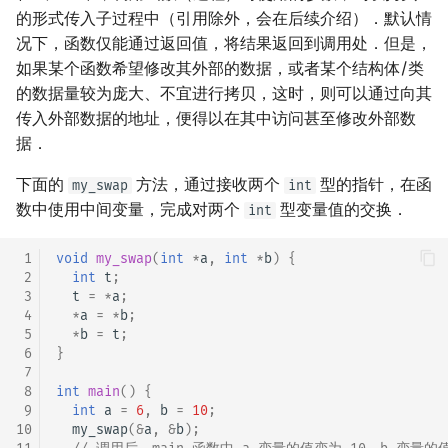
的形式传入子过程中（引用除外，会在后续介绍）．默认情
况下，函数仅能通过返回值，将结果返回到调用处．但是，
如果某个函数希望修改其外部的数据，或者某个结构体/类
的数据量较为庞大、不宜进行拷贝，这时，则可以通过向其
传入外部数据的地址，便得以在其中访问甚至修改外部数
据．
下面的
方法，通过接收两个
型的指针，在函
my_swap
int
数中使用中间变量，完成对两个
型变量值的交换．
int
 1
void
my_swap
(
int
*
a
,
int
*
b
)
{
 2
int
t
;
 3
t
=
*
a
;
 4
*
a
=
*
b
;
 5
*
b
=
t
;
 6
}
 7
 8
int
main
()
{
 9
int
a
=
6
,
b
=
10
;
10
my_swap
(
&
a
,
&
b
);