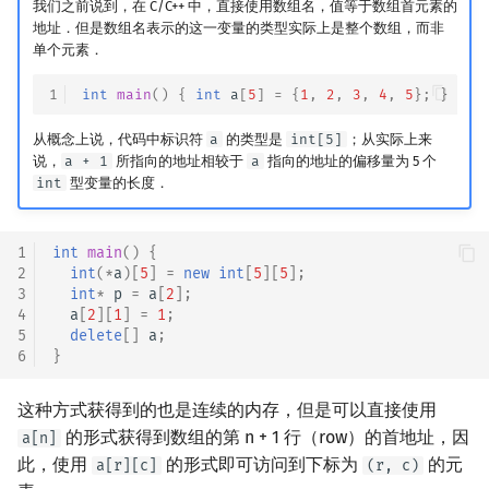
我们之前说到，在 C/C++ 中，直接使用数组名，值等于数组首元素的
地址．但是数组名表示的这一变量的类型实际上是整个数组，而非
单个元素．
1
int
main
()
{
int
a
[
5
]
=
{
1
,
2
,
3
,
4
,
5
};
}
从概念上说，代码中标识符
a
的类型是
int[5]
；从实际上来
说，
a + 1
所指向的地址相较于
a
指向的地址的偏移量为 5 个
int
型变量的长度．
1
int
main
()
{
2
int
(
*
a
)[
5
]
=
new
int
[
5
][
5
];
3
int
*
p
=
a
[
2
];
4
a
[
2
][
1
]
=
1
;
5
delete
[]
a
;
6
}
这种方式获得到的也是连续的内存，但是可以直接使用
的形式获得到数组的第 n + 1 行（row）的首地址，因
a[n]
此，使用
的形式即可访问到下标为
的元
a[r][c]
(r, c)