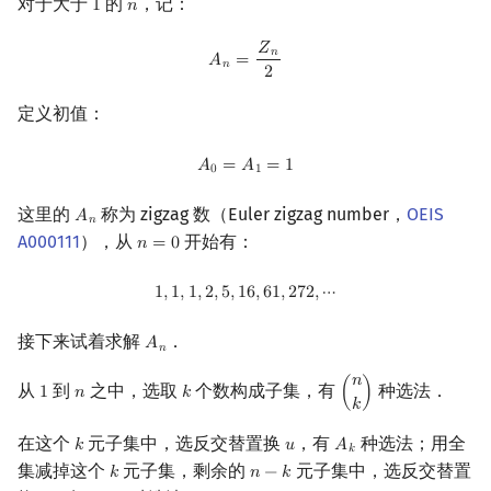
对于大于
的
，记：
1
𝑛
1
n
𝑍
A
n
=
Z
n
2
𝑛
𝐴
=
𝑛
2
定义初值：
A
0
=
A
1
=
1
𝐴
=
𝐴
=
1
0
1
这里的
称为 zigzag 数（Euler zigzag number，
OEIS
𝐴
A
n
𝑛
A000111
），从
开始有：
𝑛
=
0
n
=
0
1
,
1
,
1
,
2
,
5
,
16
,
61
,
272
,
⋯
1
,
1
,
1
,
2
,
5
,
1
6
,
6
1
,
2
7
2
,
⋯
接下来试着求解
．
𝐴
A
n
𝑛
𝑛
从
到
之中，选取
个数构成子集，有
种选法．
1
𝑛
𝑘
(
)
1
n
k
(
n
k
)
𝑘
在这个
元子集中，选反交替置换
，有
种选法；用全
𝑘
𝑢
𝐴
k
u
A
k
𝑘
集减掉这个
元子集，剩余的
元子集中，选反交替置
𝑘
𝑛
−
𝑘
k
n
−
k