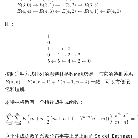
𝐸
(
2
,
2
)
←
𝐸
(
2
,
1
)
←
𝐸
(
2
,
0
)
𝐸
(
3
,
0
)
→
𝐸
(
3
,
1
)
→
𝐸
(
3
,
2
)
→
𝐸
(
3
,
3
)
回文树
二次剩余
可持久化数据结构
欧拉图
Kahan 求和
𝐸
(
4
,
4
)
←
𝐸
(
4
,
3
)
←
𝐸
(
4
,
2
)
←
𝐸
(
4
,
1
)
←
𝐸
(
4
,
0
)
序列自动机
阶 & 原根
树套树
哈密顿图
珂朵莉树/颜色段均摊
即：
1
0
→
1
1
←
1
←
0
0
→
1
→
2
→
2
5
←
5
←
4
←
2
←
0
1
最小表示法
离散对数
K-D Tree
二分图
空间优化简介
0
→
1
1
←
1
←
0
Lyndon 分解
高次剩余 & 单位根
动态树
平面图
0
→
1
→
2
→
2
5
←
5
←
4
←
2
←
0
Main–Lorentz 算法
数论分块
析合树
弦图
按照这种方式排列的恩特林格数的优势是，与它的递推关系
一致，可以方便记
狄利克雷卷积
PQ 树
图的着色
𝐸
(
𝑛
,
𝑘
)
=
𝐸
(
𝑛
,
𝑘
−
1
)
+
𝐸
(
𝑛
−
1
,
𝑛
−
𝑘
)
E
(
n
,
k
)
=
E
(
n
,
k
−
1
)
+
E
(
n
−
1
,
n
−
k
)
忆和理解．
莫比乌斯反演
手指树
网络流
恩特林格数有一个指数型生成函数：
杜教筛
霍夫曼树
图的匹配
∞
∞
∑
m
=
0
∞
∑
n
=
0
∞
E
(
m
+
n
,
1
2
(
m
+
n
+
(
−
1
)
m
+
n
(
n
−
m
)
)
)
x
m
m
!
x
n
n
!
=
cos
x
+
𝑚
𝑛
1
𝑥
𝑥
𝑚
+
𝑛
∑
∑
𝐸
(
𝑚
+
𝑛
,
(
𝑚
+
𝑛
+
(
−
1
)
(
𝑛
−
𝑚
)
)
)
=
2
𝑚
!
𝑛
!
𝑚
=
0
𝑛
=
0
Powerful Number 筛
Prüfer 序列
这个生成函数的系数分布事实上是上面的 Seidel–Entringer