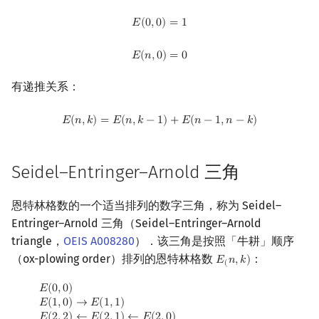
E
(
0
,
0
)
=
1
镜像站列表
Special Judge
Java 速成
前缀和 & 差分
IDA*
状压 DP
Boyer–Moore 算法
裴蜀定理 & 一次不定方程
多项式多点求值|快速插值
线性基
块状数据结构
拓扑排序
扫描线
有限状态自动机
Dev-C++
文件操作
Lambda 表达式
归并排序
AVL 树
虚树
𝐸
(
0
,
0
)
=
1
E
(
n
,
0
)
=
0
𝐸
(
𝑛
,
0
)
=
0
致谢
Testlib
Java 进阶
二分
回溯法
数位 DP
Z 函数（扩展 KMP）
费马小定理 & 欧拉定理
多项式初等函数
线性映射
单调栈
最短路问题
旋转卡壳
计算理论基础
CLion
pb_ds
堆排序
红黑树
树分治
有递推关系：
Polygon
倍增
Dancing Links
插头 DP
AC 自动机
模逆元
常系数齐次线性递推
特征多项式
单调队列
生成树问题
半平面交
字节顺序
Geany
编译优化
桶排序
左偏红黑树
动态树分治
E
(
n
,
k
)
=
E
(
n
,
k
−
1
)
+
E
(
n
−
1
,
n
−
k
)
𝐸
(
𝑛
,
𝑘
)
=
𝐸
(
𝑛
,
𝑘
−
1
)
+
𝐸
(
𝑛
−
1
,
𝑛
−
𝑘
)
OJ 工具
构造
Alpha–Beta 剪枝
计数 DP
后缀数组 (SA)
线性同余方程
多项式平移|连续点值平移
对角化
ST 表
斯坦纳树
平面最近点对
约瑟夫问题
Xcode
希尔排序
AA 树
AHU 算法
LaTeX 入门
优化
动态 DP
后缀自动机 (SAM)
中国剩余定理
符号化方法
Jordan标准型
树状数组
拆点
随机增量法
表达式求值
GUIDE
锦标赛排序
树哈希
Seidel–Entringer–Arnold 三角
Git
概率 DP
后缀平衡树
升幂引理
Lagrange 反演
线段树
连通性相关
反演变换
在一台机器上规划任务
Sublime Text
Tim 排序
树上随机游走
恩特林格数的一个适当排列的数字三角，称为 Seidel–
Entringer–Arnold 三角（Seidel–Entringer–Arnold
DP 套 DP
广义后缀自动机
阶乘取模
形式幂级数复合|复合逆
划分树
环计数问题
计算几何杂项
主元素问题
CP Editor
排序相关 STL
triangle，
OEIS A008280
）．该三角是按照「牛耕」顺序
（ox-plowing order）排列的恩特林格数
：
𝐸
𝑛
,
𝑘
)
E
(
n
,
k
)
(
DP 优化
后缀树
卢卡斯定理
普通生成函数
二叉搜索树 & 平衡树
最小环
Garsia–Wachs 算法
Code::Blocks
排序应用
E
(
0
,
0
)
E
(
1
,
0
)
→
E
(
1
,
1
)
E
(
2
,
2
)
←
E
(
2
,
1
)
←
E
(
2
,
0
)
E
(
3
,
0
)
→
E
(
3
,
1
)
→
E
(
3
,
2
)
→
𝐸
(
0
,
0
)
其它 DP 方法
Manacher
同余方程
指数生成函数
跳表
2-SAT
15-puzzle
𝐸
(
1
,
0
)
→
𝐸
(
1
,
1
)