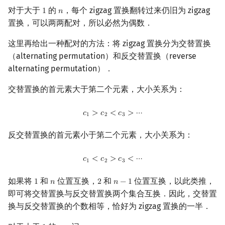
对于大于
的
，每个 zigzag 置换翻转过来仍旧为 zigzag
1
𝑛
1
n
置换，可以两两配对，所以必然为偶数．
这里再给出一种配对的方法：将 zigzag 置换分为交替置换
（alternating permutation）和反交替置换（reverse
alternating permutation）．
交替置换的首元素大于第二个元素，大小关系为：
c
1
>
c
2
<
c
3
>
⋯
𝑐
>
𝑐
<
𝑐
>
⋯
1
2
3
反交替置换的首元素小于第二个元素，大小关系为：
c
1
<
c
2
>
c
3
<
⋯
𝑐
<
𝑐
>
𝑐
<
⋯
1
2
3
如果将
和
位置互换，
和
位置互换，以此类推，
1
𝑛
2
𝑛
−
1
1
n
2
n
−
1
即可将交替置换与反交替置换两个集合互换．因此，交替置
换与反交替置换的个数相等，恰好为 zigzag 置换的一半．