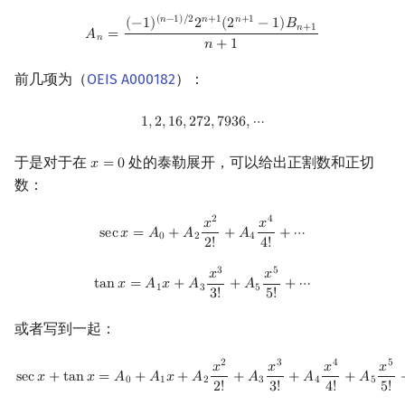
A
n
=
(
−
1
)
(
n
−
1
)
/
2
2
n
+
1
(
2
n
+
1
−
1
)
B
n
+
1
n
+
1
(
𝑛
−
1
)
/
2
𝑛
+
1
𝑛
+
1
(
−
1
)
2
(
2
−
1
)
𝐵
𝑛
+
1
𝐴
=
𝑛
𝑛
+
1
前几项为（
OEIS A000182
）：
1
,
2
,
16
,
272
,
7936
,
⋯
1
,
2
,
1
6
,
2
7
2
,
7
9
3
6
,
⋯
于是对于在
处的泰勒展开，可以给出正割数和正切
𝑥
=
0
x
=
0
数：
sec
x
=
A
0
+
A
2
x
2
2
!
+
A
4
x
4
4
!
+
⋯
2
4
𝑥
𝑥
s
e
c
𝑥
=
𝐴
+
𝐴
+
𝐴
+
⋯
0
2
4
2
!
4
!
tan
x
=
A
1
x
+
A
3
x
3
3
!
+
A
5
x
5
5
!
+
⋯
3
5
𝑥
𝑥
t
a
n
𝑥
=
𝐴
𝑥
+
𝐴
+
𝐴
+
⋯
1
3
5
3
!
5
!
或者写到一起：
sec
x
+
tan
x
=
A
0
+
A
1
x
+
A
2
x
2
2
!
+
A
3
x
3
3
!
+
A
4
x
4
4
!
+
A
5
x
5
5
!
+
⋯
2
3
4
5
𝑥
𝑥
𝑥
𝑥
s
e
c
𝑥
+
t
a
n
𝑥
=
𝐴
+
𝐴
𝑥
+
𝐴
+
𝐴
+
𝐴
+
𝐴
0
1
2
3
4
5
2
!
3
!
4
!
5
!