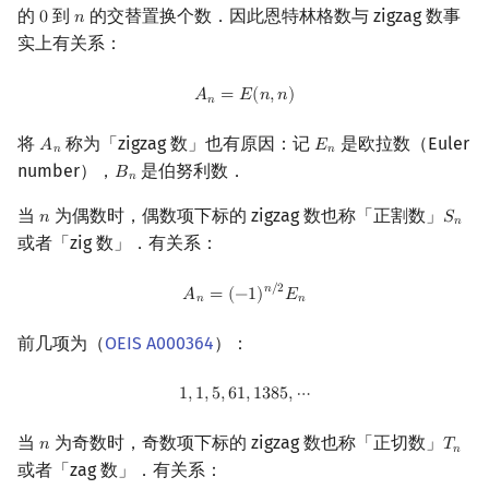
的
到
的交替置换个数．因此恩特林格数与 zigzag 数事
0
𝑛
0
n
实上有关系：
A
n
=
E
(
n
,
n
)
𝐴
=
𝐸
(
𝑛
,
𝑛
)
𝑛
将
称为「zigzag 数」也有原因：记
是欧拉数（Euler
𝐴
𝐸
A
n
E
n
𝑛
𝑛
number），
是伯努利数．
𝐵
B
n
𝑛
当
为偶数时，偶数项下标的 zigzag 数也称「正割数」
𝑛
𝑆
n
S
n
𝑛
或者「zig 数」．有关系：
A
n
=
(
−
1
)
n
/
2
E
n
𝑛
/
2
𝐴
=
(
−
1
)
𝐸
𝑛
𝑛
前几项为（
OEIS A000364
）：
1
,
1
,
5
,
61
,
1385
,
⋯
1
,
1
,
5
,
6
1
,
1
3
8
5
,
⋯
当
为奇数时，奇数项下标的 zigzag 数也称「正切数」
𝑛
𝑇
n
T
n
𝑛
或者「zag 数」．有关系：