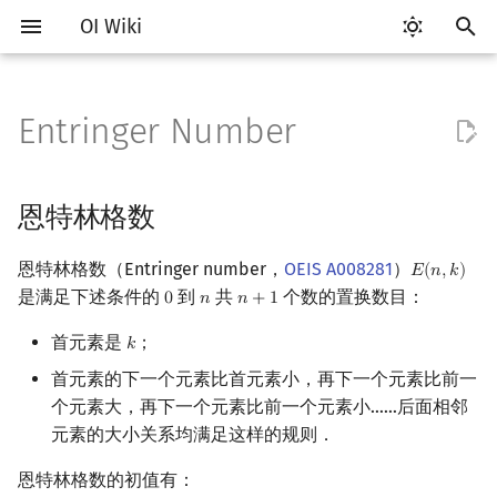
OI Wiki
键
入
Entringer Number
Getting Started
比赛相关简介
工具软件简介
语言基础简介
算法基础简介
搜索部分简介
动态规划部分简介
字符串部分简介
数字系统简介
数论基础
多项式与生成函数简介
恩特林格数
线性代数简介
线性规划基础
基本概念
基本概念
博弈论简介
插值
数据结构部分简介
图论部分简介
计算几何部分简介
杂项简介
RMQ
OI 赛事与赛制
题型概述
读入、输出优化
Vim
评测工具简介
Testlib 简介
Hello, World!
C++ 标准库简介
类
复杂度简介
排序简介
DP 优化简介
后缀数组简介
并查集
堆简介
分块思想
线段树基础
二叉搜索树 & 平衡树
可持久化数据结构简介
线段树套线段树
Link Cut Tree
树基础
最短路
最小生成树
强连通分量
网络流简介
图匹配
离线算法简介
随机函数
以
开
关于本项目
赛事
代码编辑工具
C++ 基础
复杂度
DFS（搜索）
动态规划基础
字符串基础
进位制
模算术简介
代数基本定理
Seidel–Entringer–Arnold 三
向量
单纯形法
群论
条件概率与独立性
公平组合游戏
数值积分
栈
图论相关概念
二维计算几何基础
离散化
并查集应用
ICPC/CCPC 赛事与赛制
交互题
分段打表
Emacs
Arbiter
通用
C++ 语法基础
STL 容器
命名空间
均摊复杂度
选择排序
单调队列/单调栈优化
最优原地后缀排序算法
并查集复杂度
二叉堆
块状数组
线段树合并 & 分裂
Treap
可持久化线段树
平衡树套线段树
全局平衡二叉树
树的直径
差分约束
最小树形图
双连通分量
最大流
二分图最大匹配
CDQ 分治
随机化技巧
恩特林格数
角
始
如何参与
题型
评测工具
C++ 标准库
枚举
BFS（搜索）
记忆化搜索
标准库
平衡三进制
素数
快速傅里叶变换
内积和外积
环论
随机变量
零和游戏
高斯消元
队列
图的存储
三维计算几何基础
双指针
括号序列
常见错误
VS Code
Cena
Generator
变量
STL 算法
值类别
冒泡排序
斜率优化
配对堆
块状链表
李超线段树
Splay 树
可持久化块状数组
线段树套平衡树
Euler Tour Tree
树的中心
k 短路
最小直径生成树
割点和桥
最小割
二分图最大权匹配
整体二分
爬山算法
恩特林格数（Entringer number，
OEIS A008281
）
𝐸
(
𝑛
,
𝑘
)
E
(
n
,
k
)
搜
zigzag 置换
是满足下述条件的
到
共
个数的置换数目：
0
𝑛
𝑛
+
1
0
n
n
+
1
OI Wiki 不是什么
学习路线
命令行
C++ 进阶
模拟
双向搜索
背包 DP
字符串匹配
格雷码
最大公约数
快速数论变换
矩阵
域论
随机变量的数字特征
非公平组合游戏
牛顿迭代法
链表
DFS（图论）
距离
离线算法
线段树与离线询问
常见技巧
Atom
CCR Plus
Validator
运算
bitset
重载运算符
插入排序
四边形不等式优化
左偏树
树分块
猫树
WBLT
可持久化平衡树
树状数组套权值线段树
Top Tree
树的重心
同余最短路
圆方树
费用流
一般图最大匹配
莫队算法
模拟退火
索
交替置换与 zigzag 数
首元素是
；
𝑘
k
格式手册
学习资源
命令行编译与调试
C++ 与其他常用语言的区别
递归 & 分治
启发式搜索
区间 DP
字符串哈希
欧拉函数
快速沃尔什变换
初等变换
Schreier–Sims 算法
概率不等式
哈希表
BFS（图论）
Pick 定理
分数规划
Eclipse
Lemon
Interactor
流程控制语句
string
引用
计数排序
Slope Trick 优化
Sqrt Tree
区间最值操作 & 区间历史
替罪羊树
可持久化字典树
分块套树状数组
最近公共祖先
点/边连通度
上下界网络流
一般图最大权匹配
首元素的下一个元素比首元素小，再下一个元素比前一
恩特林格数与 zigzag 数的关
值
个元素大，再下一个元素比前一个元素小……后面相邻
系
数学符号表
技巧
编译器
Pascal 转 C++ 急救
贪心
A*
DAG 上的 DP
字典树 (Trie)
筛法
Chirp Z 变换
行列式
并查集
树上问题
三角剖分
随机化
Notepad++
Checker
高级数据类型
pair
常量
基数排序
WQS 二分
笛卡尔树
可持久化可并堆
树链剖分
Stoer–Wagner 算法
稳定匹配
元素的大小关系均满足这样的规则．
Kinetic Tournament Tree
参考资料与链接
F.A.Q.
出题
WSL (Windows 10)
Python 速成
排序
迭代加深搜索
树形 DP
前缀函数与 KMP 算法
分解质因数
多项式牛顿迭代
线性空间
堆
有向无环图
凸包
悬线法
Kate
函数
新版 C++ 特性
快速排序
状态设计优化
Size Balanced Tree
树上启发式合并
恩特林格数的初值有：