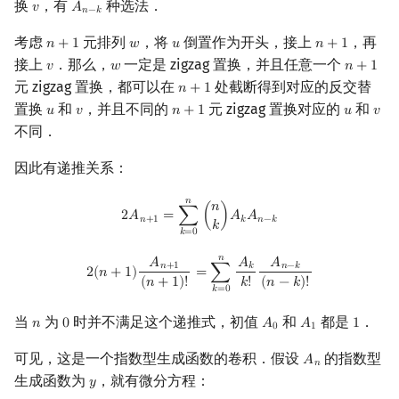
换
，有
种选法．
𝑣
𝐴
v
A
n
−
k
𝑛
−
𝑘
考虑
元排列
，将
倒置作为开头，接上
，再
𝑛
+
1
𝑤
𝑢
𝑛
+
1
n
+
1
w
u
n
+
1
接上
．那么，
一定是 zigzag 置换，并且任意一个
𝑣
𝑤
𝑛
+
1
v
w
n
+
1
元 zigzag 置换，都可以在
处截断得到对应的反交替
𝑛
+
1
n
+
1
置换
和
，并且不同的
元 zigzag 置换对应的
和
𝑢
𝑣
𝑛
+
1
𝑢
𝑣
u
v
n
+
1
u
v
不同．
因此有递推关系：
𝑛
2
A
n
+
1
=
∑
k
=
0
n
(
n
k
)
A
k
A
n
−
k
𝑛
2
𝐴
=
∑
(
)
𝐴
𝐴
𝑛
+
1
𝑘
𝑛
−
𝑘
𝑘
𝑘
=
0
𝑛
2
(
n
+
1
)
A
n
+
1
(
n
+
1
)
!
=
∑
k
=
0
n
A
k
k
!
A
n
−
k
(
n
−
k
)
!
𝐴
𝐴
𝐴
𝑛
+
1
𝑘
𝑛
−
𝑘
2
(
𝑛
+
1
)
=
∑
𝑘
!
(
𝑛
+
1
)
!
(
𝑛
−
𝑘
)
!
𝑘
=
0
当
为
时并不满足这个递推式，初值
和
都是
．
𝑛
0
𝐴
𝐴
1
n
0
A
0
A
1
1
0
1
可见，这是一个指数型生成函数的卷积．假设
的指数型
𝐴
A
n
𝑛
生成函数为
，就有微分方程：
𝑦
y