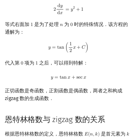
d
𝑦
2
d
y
d
x
=
y
2
+
1
2
2
=
𝑦
+
1
d
𝑥
等式右面加
是为了处理
为
时的特殊情况．该方程的
1
𝑛
0
1
n
0
通解为：
1
y
=
tan
(
1
2
x
+
C
)
𝑦
=
t
a
n
(
𝑥
+
𝐶
)
2
代入第
项为
之后，可以得到特解：
0
1
0
1
y
=
tan
x
+
sec
x
𝑦
=
t
a
n
𝑥
+
s
e
c
𝑥
正切函数是奇函数，正割函数是偶函数，两者之和构成
zigzag 数的生成函数．
恩特林格数与 zigzag 数的关系
根据恩特林格数的定义，恩特林格数
是首元素为
𝐸
(
𝑛
,
𝑘
)
𝑘
E
(
n
,
k
)
k