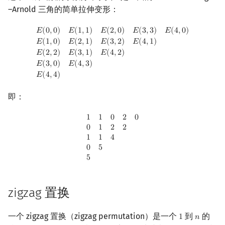
Min_25 筛
矩阵树定理
–Arnold 三角的简单拉伸变形：
E
(
0
,
0
)
E
(
1
,
1
)
E
(
2
,
0
)
E
(
3
,
3
)
E
(
4
,
0
)
E
(
1
,
0
)
E
(
2
,
1
)
E
(
3
,
2
)
E
(
4
,
1
)
E
(
2
,
2
)
E
(
3
,
1
)
E
𝐸
(
0
,
0
)
𝐸
(
1
,
1
)
𝐸
(
2
,
0
)
𝐸
(
3
,
3
)
𝐸
(
4
,
0
)
洲阁筛
LGV 引理
𝐸
(
1
,
0
)
𝐸
(
2
,
1
)
𝐸
(
3
,
2
)
𝐸
(
4
,
1
)
𝐸
(
2
,
2
)
𝐸
(
3
,
1
)
𝐸
(
4
,
2
)
类欧几里德算法
最大团搜索算法
𝐸
(
3
,
0
)
𝐸
(
4
,
3
)
𝐸
(
4
,
4
)
Meissel–Lehmer 算法
支配树
即：
连分数
图上随机游走
1
1
0
2
0
0
1
2
2
1
1
4
0
5
5
1
1
0
2
0
0
1
2
2
Stern–Brocot 树与 Farey 序列
1
1
4
0
5
二次域
5
Pell 方程
zigzag 置换
一个 zigzag 置换（zigzag permutation）是一个
到
的
1
𝑛
1
n