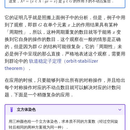
这里，
是
的作用下的不动点集合．
𝑔
𝑋
=
{
𝑥
∈
𝑋
:
𝑔
𝑥
=
𝑥
}
𝑔
∈
𝐺
X
g
=
{
x
∈
X
:
g
x
=
x
}
g
∈
G
它的证明几乎就是照搬上面例子中的分析．但是，例子中用
到了观察，即群
在单个元素
上的作用结果具有某种
𝐺
𝑥
G
x
「周期性」，所以，这种周期重复的数目就等于能将
变
𝑥
x
换到它自身的操作的数目．这个观察在一般的情形是正确
的，但是因为群
的结构可能很复杂，它的「周期性」未
𝐺
G
必是例子中呈现的那么直接．严格地表述这个观察，需要用
到群论中的
轨道稳定子定理（orbit-stabilizer
theorem）
．
在应用的时候，只要能够列举出所有的对称操作，并且给出
每个对称操作对应的不动点数目就可以解决对应的计数问
题．下面是一个稍微复杂的应用．
立方体染色
用三种颜色给一个立方体染色，求本质不同的方案数（经过空间旋
转后相同的两种方案视为同一种）．