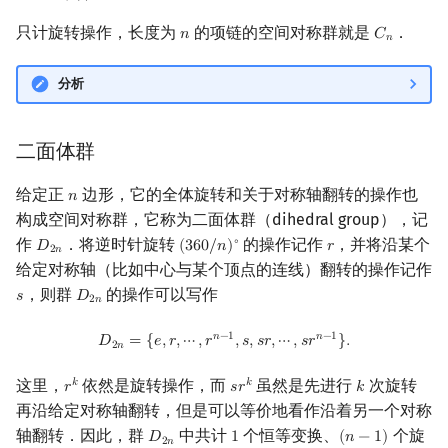
只计旋转操作，长度为
的项链的空间对称群就是
．
𝑛
𝐶
n
C
n
𝑛
分析
二面体群
给定正
边形，它的全体旋转和关于对称轴翻转的操作也
𝑛
n
构成空间对称群，它称为二面体群（dihedral group），记
作
．将逆时针旋转
的操作记作
，并将沿某个
∘
𝐷
(
3
6
0
/
𝑛
)
𝑟
D
2
n
(
360
/
n
)
∘
r
2
𝑛
给定对称轴（比如中心与某个顶点的连线）翻转的操作记作
，则群
的操作可以写作
𝑠
𝐷
s
D
2
n
2
𝑛
D
2
n
=
{
e
,
r
,
⋯
,
r
n
−
1
,
s
,
s
r
,
⋯
,
s
r
n
−
1
}
.
𝑛
−
1
𝑛
−
1
𝐷
=
{
𝑒
,
𝑟
,
⋯
,
𝑟
,
𝑠
,
𝑠
𝑟
,
⋯
,
𝑠
𝑟
}
.
2
𝑛
这里，
依然是旋转操作，而
虽然是先进行
次旋转
𝑘
𝑘
𝑟
𝑠
𝑟
𝑘
r
k
s
r
k
k
再沿给定对称轴翻转，但是可以等价地看作沿着另一个对称
轴翻转．因此，群
中共计
个恒等变换、
个旋
𝐷
1
(
𝑛
−
1
)
D
2
n
1
(
n
−
1
)
2
𝑛