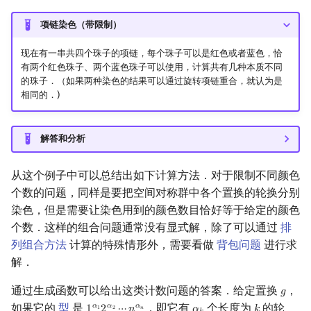
项链染色（带限制）
现在有一串共四个珠子的项链，每个珠子可以是红色或者蓝色，恰
有两个红色珠子、两个蓝色珠子可以使用，计算共有几种本质不同
的珠子．（如果两种染色的结果可以通过旋转项链重合，就认为是
相同的．)
解答和分析
从这个例子中可以总结出如下计算方法．对于限制不同颜色
个数的问题，同样是要把空间对称群中各个置换的轮换分别
染色，但是需要让染色用到的颜色数目恰好等于给定的颜色
个数．这样的组合问题通常没有显式解，除了可以通过
排
列组合方法
计算的特殊情形外，需要看做
背包问题
进行求
解．
通过生成函数可以给出这类计数问题的答案．给定置换
，
𝑔
g
如果它的
型
是
，即它有
个长度为
的轮
𝛼
𝛼
𝛼
1
α
1
2
α
2
⋯
n
α
n
α
k
k
1
2
𝑛