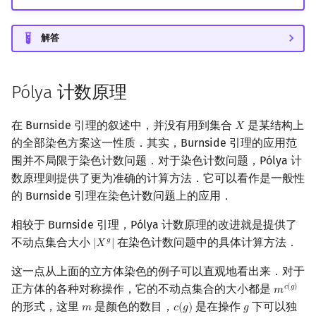
解答
Pólya 计数原理
在 Burnside 引理的叙述中，并没有用到集合
是某结构上
𝑋
X
的全部染色方案这一性质．其实，Burnside 引理的应用范
围并不局限于染色计数问题．对于染色计数问题，Pólya 计
数原理则提供了更为准确的计算方法．它可以看作是一般性
的 Burnside 引理在染色计数问题上的应用．
相较于 Burnside 引理，Pólya 计数原理的改进就是提供了
不动点集合大小
在染色计数问题中的具体计算方法．
𝑔
|
𝑋
|
|
X
g
|
这一点从上面的立方体染色的例子可以直观地看出来．对于
正方体的各种对称操作，它的不动点集合的大小都是
𝑐
(
𝑔
)
𝑚
m
c
(
g
)
的形式，这里
是颜色的数目，
是在操作
下可以独
𝑚
𝑐
(
𝑔
)
𝑔
m
c
(
g
)
g