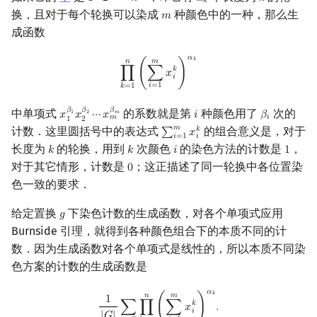
1
2
⋯
𝑛
𝛼
𝑘
𝑘
换，且对于每个轮换可以染成
种颜色中的一种，那么生
𝑚
m
成函数
𝛼
∏
k
=
1
n
(
∑
i
=
1
m
x
i
k
)
α
k
𝑘
𝑛
𝑚
𝑘
∏
(
∑
𝑥
)
𝑖
𝑖
=
1
𝑘
=
1
𝛽
𝛽
𝛽
中单项式
的系数就是第
种颜色用了
次的
1
2
𝑚
𝑥
𝑥
⋯
𝑥
𝑖
𝛽
x
1
β
1
x
2
β
2
⋯
x
m
β
m
i
β
i
𝑚
𝑖
1
2
𝑚
计数．这里圆括号中的表达式
的组合意义是，对于
𝑘
∑
𝑥
∑
i
=
1
m
x
i
k
𝑖
=
1
𝑖
长度为
的轮换，用到
次颜色
的染色方法的计数是
，
𝑘
𝑘
𝑖
1
k
k
i
1
对于其它情形，计数是
；这正描述了同一轮换中各位置染
0
0
色一致的要求．
给定置换
下染色计数的生成函数，对各个单项式应用
𝑔
g
Burnside 引理，就得到各种颜色组合下的本质不同的计
数．因为生成函数对各个单项式是线性的，所以本质不同染
色方案的计数的生成函数是
𝛼
1
|
G
|
∑
g
∈
G
∏
k
=
1
n
(
∑
i
=
1
m
x
i
k
)
α
k
.
𝑘
𝑛
𝑚
1
𝑘
∑
∏
(
∑
𝑥
)
.
𝑖