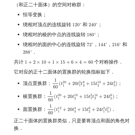
（和正二十面体）的空间对称群：
恒等变换；
绕相对顶点的连线旋转
和
；
∘
∘
1
2
0
2
4
0
120
∘
240
∘
绕相对的棱的中点的连线旋转
；
∘
1
8
0
180
∘
绕相对的面的中心的连线旋转
，
，
和
∘
∘
∘
7
2
1
4
4
2
1
6
72
∘
144
∘
216
∘
．
∘
2
8
8
288
∘
共计
个对称操作．
1
+
2
×
1
0
+
1
×
1
5
+
6
×
4
=
6
0
1
+
2
×
10
+
1
×
15
+
6
×
4
=
60
它对应的正十二面体的置换群的轮换指标如下．
1
顶点置换群：
；
2
0
6
1
0
2
4
(
𝑡
+
2
0
𝑡
𝑡
+
1
5
𝑡
+
2
4
𝑡
)
1
60
(
t
1
20
+
20
t
1
2
t
3
6
+
15
t
2
10
+
24
t
5
4
)
1
5
1
3
2
6
0
1
棱置换群：
；
3
0
1
0
6
2
1
4
(
𝑡
+
2
0
𝑡
+
1
5
𝑡
𝑡
+
2
4
𝑡
)
1
60
(
t
1
30
+
20
t
3
10
+
15
t
1
2
t
2
14
+
24
t
5
6
)
1
2
1
3
5
6
0
1
面置换群：
．
6
1
2
4
2
2
(
𝑡
+
2
0
𝑡
+
1
5
𝑡
+
2
4
𝑡
𝑡
)
1
60
(
t
1
12
+
20
t
3
4
+
15
t
2
6
+
24
t
1
2
t
5
2
)
1
3
1
5
2
6
0
正二十面体的置换群类似，只是要将顶点和面的角色对
换．