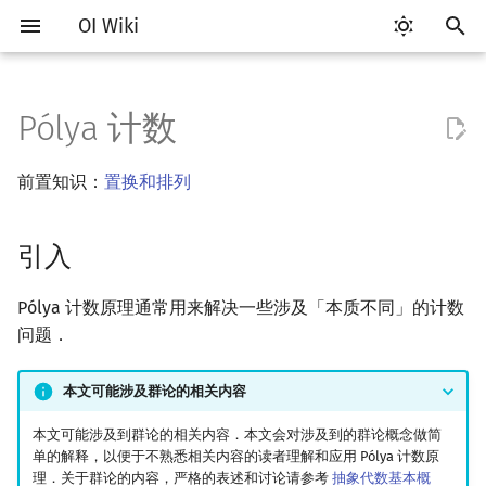
OI Wiki
键
入
Pólya 计数
Getting Started
比赛相关简介
工具软件简介
语言基础简介
算法基础简介
搜索部分简介
动态规划部分简介
字符串部分简介
数字系统简介
数论基础
多项式与生成函数简介
引入
线性代数简介
线性规划基础
基本概念
基本概念
博弈论简介
插值
数据结构部分简介
图论部分简介
计算几何部分简介
杂项简介
RMQ
OI 赛事与赛制
题型概述
读入、输出优化
Vim
评测工具简介
Testlib 简介
Hello, World!
C++ 标准库简介
类
复杂度简介
排序简介
DP 优化简介
后缀数组简介
并查集
堆简介
分块思想
线段树基础
二叉搜索树 & 平衡树
可持久化数据结构简介
线段树套线段树
Link Cut Tree
树基础
最短路
最小生成树
强连通分量
网络流简介
图匹配
离线算法简介
随机函数
以
前置知识：
置换和排列
开
关于本项目
赛事
代码编辑工具
C++ 基础
复杂度
DFS（搜索）
动态规划基础
字符串基础
进位制
模算术简介
代数基本定理
Burnside 引理
向量
单纯形法
群论
条件概率与独立性
公平组合游戏
数值积分
栈
图论相关概念
二维计算几何基础
离散化
并查集应用
ICPC/CCPC 赛事与赛制
交互题
分段打表
Emacs
Arbiter
通用
C++ 语法基础
STL 容器
命名空间
均摊复杂度
选择排序
单调队列/单调栈优化
最优原地后缀排序算法
并查集复杂度
二叉堆
块状数组
线段树合并 & 分裂
Treap
可持久化线段树
平衡树套线段树
全局平衡二叉树
树的直径
差分约束
最小树形图
双连通分量
最大流
二分图最大匹配
CDQ 分治
随机化技巧
始
引入
如何参与
题型
评测工具
C++ 标准库
枚举
BFS（搜索）
记忆化搜索
标准库
平衡三进制
素数
快速傅里叶变换
Pólya 计数原理
内积和外积
环论
随机变量
零和游戏
高斯消元
队列
图的存储
三维计算几何基础
双指针
括号序列
常见错误
VS Code
Cena
Generator
变量
STL 算法
值类别
冒泡排序
斜率优化
配对堆
块状链表
李超线段树
Splay 树
可持久化块状数组
线段树套平衡树
Euler Tour Tree
树的中心
k 短路
最小直径生成树
割点和桥
最小割
二分图最大权匹配
整体二分
爬山算法
搜
OI Wiki 不是什么
学习路线
命令行
C++ 进阶
模拟
双向搜索
背包 DP
字符串匹配
格雷码
最大公约数
快速数论变换
带权重形式的推广
矩阵
域论
随机变量的数字特征
非公平组合游戏
牛顿迭代法
链表
DFS（图论）
距离
离线算法
线段树与离线询问
常见技巧
Atom
CCR Plus
Validator
运算
bitset
重载运算符
插入排序
四边形不等式优化
左偏树
树分块
猫树
WBLT
可持久化平衡树
树状数组套权值线段树
Top Tree
树的重心
同余最短路
圆方树
费用流
一般图最大匹配
莫队算法
模拟退火
索
Pólya 计数原理通常用来解决一些涉及「本质不同」的计数
问题．
格式手册
学习资源
命令行编译与调试
C++ 与其他常用语言的区别
递归 & 分治
启发式搜索
区间 DP
字符串哈希
欧拉函数
快速沃尔什变换
初等变换
Schreier–Sims 算法
概率不等式
哈希表
BFS（图论）
Pick 定理
分数规划
应用
Eclipse
Lemon
Interactor
流程控制语句
string
引用
计数排序
Slope Trick 优化
Sqrt Tree
区间最值操作 & 区间历史
替罪羊树
可持久化字典树
分块套树状数组
最近公共祖先
点/边连通度
上下界网络流
一般图最大权匹配
值
本文可能涉及群论的相关内容
数学符号表
技巧
编译器
Pascal 转 C++ 急救
贪心
A*
DAG 上的 DP
字典树 (Trie)
筛法
Chirp Z 变换
常见空间对称群
行列式
并查集
树上问题
三角剖分
随机化
Notepad++
Checker
高级数据类型
pair
常量
基数排序
WQS 二分
笛卡尔树
可持久化可并堆
树链剖分
Stoer–Wagner 算法
稳定匹配
本文可能涉及到群论的相关内容．本文会对涉及到的群论概念做简
Kinetic Tournament Tree
单的解释，以便于不熟悉相关内容的读者理解和应用 Pólya 计数原
F.A.Q.
出题
WSL (Windows 10)
Python 速成
排序
迭代加深搜索
树形 DP
前缀函数与 KMP 算法
分解质因数
多项式牛顿迭代
线性空间
堆
有向无环图
凸包
悬线法
循环群
Kate
函数
新版 C++ 特性
快速排序
状态设计优化
Size Balanced Tree
树上启发式合并
理．关于群论的内容，严格的表述和讨论请参考
抽象代数基本概