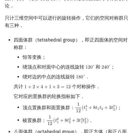
论．
只计三维空间中可以进行的旋转操作，它们的空间对称群只
有三种．
四面体群（tetrahedral group），即正四面体的空间对
称群：
恒等变换；
绕顶点和对面中心的连线旋转
和
；
∘
∘
1
2
0
2
4
0
120
∘
240
∘
绕对边的中点的连线旋转
．
∘
1
8
0
180
∘
共计
个对称操作．
1
+
2
×
4
+
1
×
3
=
1
2
1
+
2
×
4
+
1
×
3
=
12
它对应的置换群的轮换指标如下．
1
顶点置换群和面置换群：
；
4
2
(
𝑡
+
8
𝑡
𝑡
+
3
𝑡
)
1
12
(
t
1
4
+
8
t
1
t
3
+
3
t
2
2
)
1
3
1
2
1
2
1
棱置换群：
．
6
2
2
2
(
𝑡
+
8
𝑡
+
3
𝑡
𝑡
)
1
12
(
t
1
6
+
8
t
3
2
+
3
t
1
2
t
2
2
)
3
1
2
1
1
2
八面体群（octahedral group），即正方体（和正八面