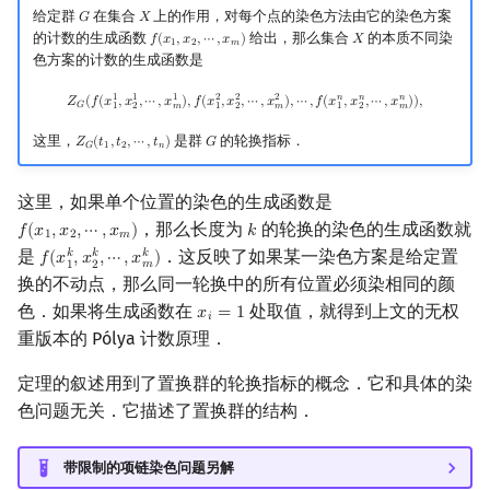
给定群
在集合
上的作用，对每个点的染色方法由它的染色方案
𝐺
𝑋
G
X
的计数的生成函数
给出，那么集合
的本质不同染
𝑓
(
𝑥
,
𝑥
,
⋯
,
𝑥
)
𝑋
f
(
x
1
,
x
2
,
⋯
,
x
m
)
X
1
2
𝑚
色方案的计数的生成函数是
Z
G
(
f
(
x
1
1
,
x
2
1
,
⋯
,
x
m
1
)
,
f
(
x
1
2
,
x
2
2
,
⋯
,
x
m
2
)
,
⋯
,
f
(
x
1
n
,
x
2
n
,
⋯
,
x
m
n
)
)
,
1
1
1
2
2
2
𝑛
𝑛
𝑛
𝑍
(
𝑓
(
𝑥
,
𝑥
,
⋯
,
𝑥
)
,
𝑓
(
𝑥
,
𝑥
,
⋯
,
𝑥
)
,
⋯
,
𝑓
(
𝑥
,
𝑥
,
⋯
,
𝑥
)
)
,
𝐺
1
2
𝑚
1
2
𝑚
1
2
𝑚
这里，
是群
的轮换指标．
𝑍
(
𝑡
,
𝑡
,
⋯
,
𝑡
)
𝐺
Z
G
(
t
1
,
t
2
,
⋯
,
t
n
)
G
𝐺
1
2
𝑛
这里，如果单个位置的染色的生成函数是
，那么长度为
的轮换的染色的生成函数就
𝑓
(
𝑥
,
𝑥
,
⋯
,
𝑥
)
𝑘
f
(
x
1
,
x
2
,
⋯
,
x
m
)
k
1
2
𝑚
是
．这反映了如果某一染色方案是给定置
𝑘
𝑘
𝑘
𝑓
(
𝑥
,
𝑥
,
⋯
,
𝑥
)
f
(
x
1
k
,
x
2
k
,
⋯
,
x
m
k
)
𝑚
1
2
换的不动点，那么同一轮换中的所有位置必须染相同的颜
色．如果将生成函数在
处取值，就得到上文的无权
𝑥
=
1
x
i
=
1
𝑖
重版本的 Pólya 计数原理．
定理的叙述用到了置换群的轮换指标的概念．它和具体的染
色问题无关．它描述了置换群的结构．
带限制的项链染色问题另解