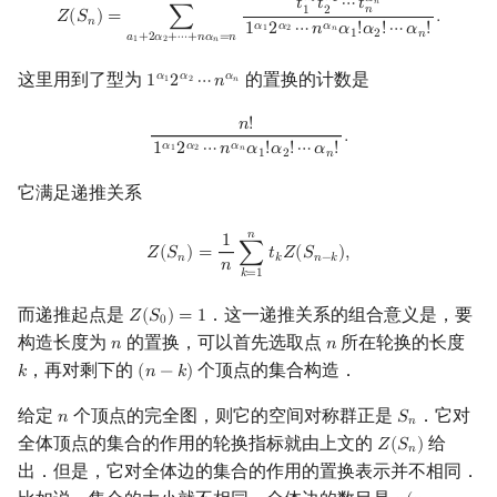
𝛼
Z
(
S
n
)
=
∑
a
1
+
2
α
2
+
⋯
+
n
α
n
=
n
t
1
α
1
t
2
α
2
⋯
t
n
α
n
1
α
1
2
α
2
⋯
n
α
n
α
1
!
α
2
!
⋯
𝑡
𝑡
⋯
𝑡
1
2
𝑛
𝑛
1
2
𝑍
(
𝑆
)
=
∑
.
𝑛
𝛼
𝛼
𝛼
1
2
⋯
𝑛
𝛼
!
𝛼
!
⋯
𝛼
!
1
2
𝑛
1
2
𝑛
𝑎
+
2
𝛼
+
⋯
+
𝑛
𝛼
=
𝑛
1
2
𝑛
这里用到了型为
的置换的计数是
𝛼
𝛼
𝛼
1
2
⋯
𝑛
1
α
1
2
α
2
⋯
n
α
n
1
2
𝑛
n
!
1
α
1
2
α
2
⋯
n
α
n
α
1
!
α
2
!
⋯
α
n
!
.
𝑛
!
.
𝛼
𝛼
𝛼
1
2
⋯
𝑛
𝛼
!
𝛼
!
⋯
𝛼
!
1
2
𝑛
1
2
𝑛
它满足递推关系
𝑛
Z
(
S
n
)
=
1
n
∑
k
=
1
n
t
k
Z
(
S
n
−
k
)
,
1
𝑍
(
𝑆
)
=
∑
𝑡
𝑍
(
𝑆
)
,
𝑛
𝑘
𝑛
−
𝑘
𝑛
𝑘
=
1
而递推起点是
．这一递推关系的组合意义是，要
𝑍
(
𝑆
)
=
1
Z
(
S
0
)
=
1
0
构造长度为
的置换，可以首先选取点
所在轮换的长度
𝑛
𝑛
n
n
，再对剩下的
个顶点的集合构造．
𝑘
(
𝑛
−
𝑘
)
k
(
n
−
k
)
给定
个顶点的完全图，则它的空间对称群正是
．它对
𝑛
𝑆
n
S
n
𝑛
全体顶点的集合的作用的轮换指标就由上文的
给
𝑍
(
𝑆
)
Z
(
S
n
)
𝑛
出．但是，它对全体边的集合的作用的置换表示并不相同．