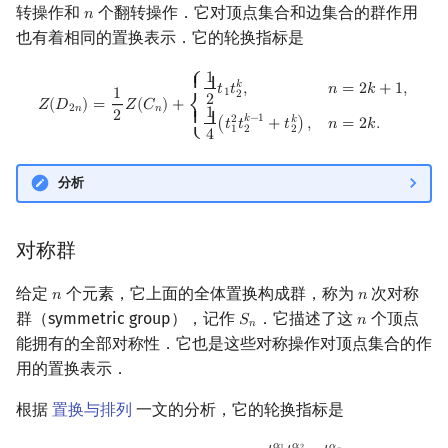
转操作和
个翻转操作．它对顶点集合和边集合的群作用
𝑛
n
也有着相同的置换表示．它的轮换指标是
1
Z
(
D
2
n
)
=
1
2
Z
(
C
n
)
+
{
1
2
t
1
t
2
k
,
n
=
2
k
+
1
,
1
4
(
t
1
2
t
2
k
−
1
+
t
2
k
)
,
n
=
2
k
.
⎧
{ {
𝑘
𝑡
𝑡
,
𝑛
=
2
𝑘
+
1
,
1
1
2
2
𝑍
(
𝐷
)
=
𝑍
(
𝐶
)
+
2
𝑛
𝑛
1
⎨
2
{ {
𝑘
−
1
2
𝑘
(
𝑡
𝑡
+
𝑡
)
,
𝑛
=
2
𝑘
.
1
2
2
4
⎩
分析
对称群
给定
个元素，它上面的全体置换构成群，称为
次对称
𝑛
𝑛
n
n
群（symmetric group），记作
．它描述了这
个顶点
𝑆
𝑛
S
n
n
𝑛
能拥有的全部对称性．它也是这些对称操作对顶点集合的作
用的置换表示．
根据
置换与排列
一文的分析，它的轮换指标是
𝛼
𝛼