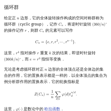
循环群
给定正
边形，它的全体旋转操作构成的空间对称群称为
𝑛
n
循环群（cyclic group），记作
．将逆时针旋转
∘
𝐶
(
3
6
0
/
𝑛
)
C
n
(
360
/
n
)
∘
𝑛
的操作记作
，则群
的元素可以写作
𝑟
𝐶
r
C
n
𝑛
C
n
=
{
e
,
r
,
r
2
,
⋯
,
r
n
−
1
}
.
2
𝑛
−
1
𝐶
=
{
𝑒
,
𝑟
,
𝑟
,
⋯
,
𝑟
}
.
𝑛
这里，
指对操作
重复
次的结果，即逆时针旋转
𝑘
𝑟
𝑟
𝑘
r
k
r
k
，而
指恒等变换．
∘
0
(
3
6
0
𝑘
/
𝑛
)
𝑒
=
𝑟
(
360
k
/
n
)
∘
e
=
r
0
无论是考虑循环群对正
边形的全体顶点还是全体边的集
𝑛
n
合的作用，它的置换表示都是一样的．以全体顶点的集合为
例分析群作用的置换表示．它的轮换指标是
1
Z
(
C
n
)
=
1
n
∑
d
∣
n
φ
(
d
)
t
d
n
/
d
.
𝑛
/
𝑑
𝑍
(
𝐶
)
=
∑
𝜑
(
𝑑
)
𝑡
.
𝑛
𝑑
𝑛
𝑑
∣
𝑛
这里，
是数论中的
欧拉函数
．
𝜑
(
⋅
)
φ
(
⋅
)