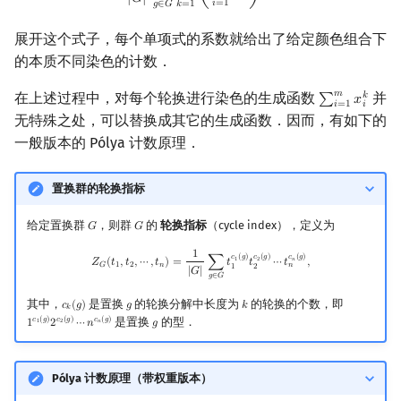
|
𝐺
|
𝑖
=
1
𝑘
=
1
𝑔
∈
𝐺
展开这个式子，每个单项式的系数就给出了给定颜色组合下
的本质不同染色的计数．
𝑚
在上述过程中，对每个轮换进行染色的生成函数
并
𝑘
∑
𝑥
∑
i
=
1
m
x
i
k
𝑖
=
1
𝑖
无特殊之处，可以替换成其它的生成函数．因而，有如下的
一般版本的 Pólya 计数原理．
置换群的轮换指标
给定置换群
，则群
的
轮换指标
（cycle index），定义为
𝐺
𝐺
G
G
1
Z
G
(
t
1
,
t
2
,
⋯
,
t
n
)
=
1
|
G
|
∑
g
∈
G
t
1
c
1
(
g
)
t
2
c
2
(
g
)
⋯
t
n
c
n
(
g
)
,
𝑐
(
𝑔
)
𝑐
(
𝑔
)
𝑐
(
𝑔
)
1
2
𝑛
𝑍
(
𝑡
,
𝑡
,
⋯
,
𝑡
)
=
∑
𝑡
𝑡
⋯
𝑡
,
𝑛
𝐺
1
2
𝑛
1
2
|
𝐺
|
𝑔
∈
𝐺
其中，
是置换
的轮换分解中长度为
的轮换的个数，即
𝑐
(
𝑔
)
𝑔
𝑘
c
k
(
g
)
g
k
𝑘
是置换
的型．
𝑐
(
𝑔
)
𝑐
(
𝑔
)
𝑐
(
𝑔
)
1
2
⋯
𝑛
𝑔
1
c
1
(
g
)
2
c
2
(
g
)
⋯
n
c
n
(
g
)
g
1
2
𝑛
Pólya 计数原理（带权重版本）