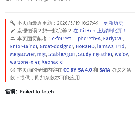
⟨
𝑔
⟩
≤
𝐺
⟨
g
⟩
≤
G
本页面最近更新：
2026/3/19 16:27:49
，
更新历史
发现错误？想一起完善？
在 GitHub 上编辑此页！
本页面贡献者：
c-forrest
,
Tiphereth-A
,
Early0v0
,
Enter-tainer
,
Great-designer
,
HeRaNO
,
iamtwz
,
Ir1d
,
MegaOwIer
,
mgt
,
StableAgOH
,
StudyingFather
,
Wajov
,
warzone-oier
,
Xeonacid
本页面的全部内容在
CC BY-SA 4.0
和
SATA
协议之条
款下提供，附加条款亦可能应用