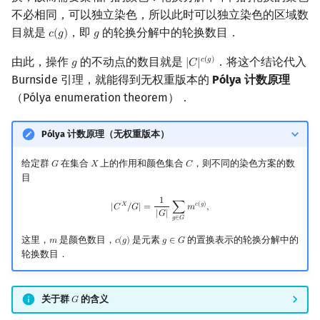
不必相同，可以独立染色，所以此时可以独立染色的区域数
目就是
，即
的轮换分解中的轮换数目．
𝑐
(
𝑔
)
𝑔
c
(
g
)
g
由此，操作
的不动点的数目就是
．将这个结论代入
𝑐
(
𝑔
)
𝑔
|
𝐶
|
g
|
C
|
c
(
g
)
Burnside 引理，就能得到无权重版本的
Pólya 计数原理
（Pólya enumeration theorem）．
Pólya 计数原理（无权重版本）
给定群
在集合
上的作用和颜色集合
，则不同的染色方案的数
𝐺
𝑋
𝐶
G
X
C
目
1
|
C
X
/
G
|
=
1
|
G
|
∑
g
∈
G
m
c
(
g
)
,
𝑋
𝑐
(
𝑔
)
|
𝐶
/
𝐺
|
=
∑
𝑚
,
|
𝐺
|
𝑔
∈
𝐺
这里，
是颜色数目，
是元素
的置换表示的轮换分解中的
𝑚
𝑐
(
𝑔
)
𝑔
∈
𝐺
m
c
(
g
)
g
∈
G
轮换数目．
关于群
的含义
𝐺
G