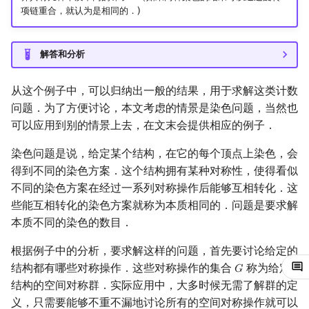
项链重合，就认为是相同的．)
回文树
二次剩余
可持久化数据结构
欧拉图
Kahan 求和
序列自动机
阶 & 原根
树套树
哈密顿图
珂朵莉树/颜色段均摊
解答和分析
最小表示法
离散对数
K-D Tree
二分图
空间优化简介
从这个例子中，可以归纳出一般的结果，用于求解这类计数
问题．为了方便讨论，本文考虑的情景是染色问题，当然也
Lyndon 分解
高次剩余 & 单位根
动态树
平面图
可以应用到别的情景上去，在文末会提供相应的例子．
Main–Lorentz 算法
数论分块
析合树
弦图
染色问题是说，给定某个结构，在它的每个顶点上染色，会
得到不同的染色方案．这个结构拥有某种对称性，使得看似
狄利克雷卷积
PQ 树
图的着色
不同的染色方案在经过一系列对称操作后能够互相转化．这
些能互相转化的染色方案就称为本质相同的．问题是要求解
莫比乌斯反演
手指树
网络流
本质不同的染色的数目．
根据例子中的分析，要求解这样的问题，首先要讨论给定的
杜教筛
霍夫曼树
图的匹配
结构都有哪些对称操作．这些对称操作的集合
称为给定
𝐺
G
结构的空间对称群．实际应用中，大多时候无需了解群的定
Powerful Number 筛
Prüfer 序列
义，只需要能够不重不漏地讨论所有的空间对称操作就可以