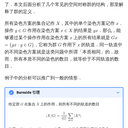
了．本文后面分析了几个常见的空间对称群的结构，那里解
Min_25 筛
矩阵树定理
释了群的定义．
洲阁筛
LGV 引理
所有染色方案的集合记作
，其中的单个染色方案记作
．
𝑋
𝑥
X
x
操作
作用在染色方案
的结果是
．那么，能
𝑔
∈
𝐺
𝑥
∈
𝑋
𝑔
𝑥
g
∈
G
x
∈
X
g
x
类欧几里德算法
最大团搜索算法
够通过某个操作作用在染色方案
上的所有结果就是
𝑥
𝐺
𝑥
x
G
x
=
{
g
x
:
，它称为群
作用下
的轨道．同一轨道中
=
{
𝑔
𝑥
:
𝑔
∈
𝐺
}
𝐺
𝑥
G
x
Meissel–Lehmer 算法
支配树
的不同染色方案就是这类问题中所谓「本质相同」的．故
而，所有本质不同的染色的数目，就等价于不同轨道的数
连分数
图上随机游走
目．
Stern–Brocot 树与 Farey 序列
例子中的分析可以推广到一般的情形．
二次域
Burnside 引理
Pell 方程
给定群
在集合
上的作用，则所有不同的轨道的数目
𝐺
𝑋
G
X
1
|
X
/
G
|
=
1
|
G
|
∑
g
∈
G
|
X
g
|
.
𝑔
|
𝑋
/
𝐺
|
=
∑
|
𝑋
|
.
|
𝐺
|
𝑔
∈
𝐺