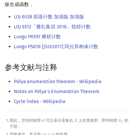
纵生成函数．
LOJ 6538 烷基计数 加强版 加强版
LOJ 6512「雅礼集训 2018」烷烃计数
Luogu P6597 烯烃计数
Luogu P5818 [JSOI2011] 同分异构体计数
参考文献与注释
Pólya enumeration theorem - Wikipedia
Notes on Pólya's Enumeration Theorem
Cycle index - Wikipedia
因此，空间对称群
可以表示是集合
上的置换群，即对称群
的
𝐺
𝑋
𝑆
G
X
S
X
𝑋
子群．
严格来说，是子群
的作用．