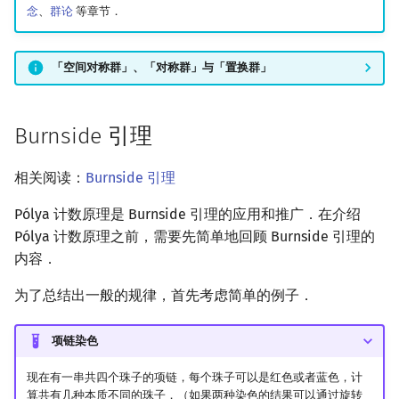
念
、
群论
等章节．
镜像站列表
Special Judge
Java 速成
前缀和 & 差分
IDA*
状压 DP
Boyer–Moore 算法
裴蜀定理 & 一次不定方程
多项式多点求值|快速插值
线性基
块状数据结构
拓扑排序
扫描线
有限状态自动机
二面体群
Dev-C++
文件操作
Lambda 表达式
归并排序
AVL 树
虚树
「空间对称群」、「对称群」与「置换群」
致谢
Testlib
Java 进阶
二分
回溯法
数位 DP
Z 函数（扩展 KMP）
费马小定理 & 欧拉定理
多项式初等函数
线性映射
单调栈
最短路问题
旋转卡壳
计算理论基础
对称群
CLion
pb_ds
堆排序
红黑树
树分治
Polygon
倍增
Dancing Links
插头 DP
AC 自动机
模逆元
常系数齐次线性递推
特征多项式
单调队列
生成树问题
半平面交
字节顺序
多面体群
Geany
编译优化
桶排序
左偏红黑树
动态树分治
Burnside 引理
OJ 工具
构造
Alpha–Beta 剪枝
计数 DP
后缀数组 (SA)
线性同余方程
多项式平移|连续点值平移
习题
对角化
ST 表
斯坦纳树
平面最近点对
约瑟夫问题
Xcode
希尔排序
AA 树
AHU 算法
相关阅读：
Burnside 引理
LaTeX 入门
优化
动态 DP
后缀自动机 (SAM)
中国剩余定理
符号化方法
Jordan标准型
树状数组
拆点
随机增量法
表达式求值
染色问题
GUIDE
锦标赛排序
树哈希
Pólya 计数原理是 Burnside 引理的应用和推广．在介绍
Pólya 计数原理之前，需要先简单地回顾 Burnside 引理的
Git
概率 DP
后缀平衡树
升幂引理
Lagrange 反演
线段树
连通性相关
反演变换
在一台机器上规划任务
图论计数
Sublime Text
Tim 排序
树上随机游走
内容．
DP 套 DP
广义后缀自动机
阶乘取模
形式幂级数复合|复合逆
参考文献与注释
划分树
环计数问题
计算几何杂项
主元素问题
CP Editor
排序相关 STL
为了总结出一般的规律，首先考虑简单的例子．
DP 优化
后缀树
卢卡斯定理
普通生成函数
二叉搜索树 & 平衡树
最小环
Garsia–Wachs 算法
Code::Blocks
排序应用
项链染色
其它 DP 方法
Manacher
同余方程
指数生成函数
跳表
2-SAT
15-puzzle
现在有一串共四个珠子的项链，每个珠子可以是红色或者蓝色，计
算共有几种本质不同的珠子．（如果两种染色的结果可以通过旋转