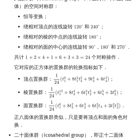
体）的空间对称群：
恒等变换；
绕相对顶点的连线旋转
和
；
∘
∘
1
2
0
2
4
0
120
∘
240
∘
绕相对的棱的中点的连线旋转
；
∘
1
8
0
180
∘
绕相对的面的中心的连线旋转
，
和
．
∘
∘
∘
9
0
1
8
0
2
7
0
90
∘
180
∘
270
∘
共计
个对称操作．
1
+
2
×
4
+
1
×
6
+
3
×
3
=
2
4
1
+
2
×
4
+
1
×
6
+
3
×
3
=
24
它对应的正方体的置换群的轮换指标如下．
1
顶点置换群：
；
8
2
2
4
2
(
𝑡
+
8
𝑡
𝑡
+
9
𝑡
+
6
𝑡
)
1
24
(
t
1
8
+
8
t
1
2
t
3
2
+
9
t
2
4
+
6
t
4
2
)
1
3
2
4
1
2
4
1
棱置换群：
；
5
3
6
1
2
4
2
(
𝑡
+
8
𝑡
+
6
𝑡
𝑡
+
6
𝑡
+
3
𝑡
)
1
24
(
t
1
12
+
8
t
3
4
+
6
t
1
2
t
2
5
+
6
t
4
3
+
3
t
2
6
)
1
3
1
2
2
4
2
4
1
面置换群：
．
6
3
2
2
2
2
(
𝑡
+
8
𝑡
+
6
𝑡
+
6
𝑡
𝑡
+
3
𝑡
𝑡
)
1
24
(
t
1
6
+
8
t
3
2
+
6
t
2
3
+
6
t
1
2
t
4
+
3
t
1
2
t
2
2
)
4
3
1
1
2
1
2
2
4
正八面体的置换群类似，只是要将顶点和面的角色对
换．
二十面体群（icosahedral group），即正十二面体