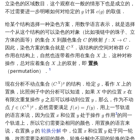
立染色的区域数目．这个观察在一般的情形下也是成立的，
不过需要进一步明晰如何对给定的
计算
的取值．
𝑔
𝑐
(
𝑔
)
g
c
(
g
)
给某个结构选择一种染色方案，用数学语言表示，就是选择
一个从这个结构的可以染色的对象（比如项链中的珠子、立
方体的面等）的集合
到颜色集合
的映射
．
𝑋
𝐶
𝑓
:
𝑋
→
𝐶
X
C
f
:
X
→
C
因此，染色方案的集合就是
．该结构的空间对称群
𝑋
𝐶
𝐺
C
X
G
作用在结构上，自然也连带着作用在集合
上．这种对称
𝑋
X
操作，总对应着集合
上的双射，即
置换
𝑋
X
1
（permutation）．
现在分析不动点集合
的结构．给定
，看作
上的
𝑋
𝑔
(
𝐶
)
𝑔
𝑋
(
C
X
)
g
g
X
置换，比照例子中的分析可以知道，如果
中的位置
在
𝑋
𝑥
X
x
有限次重复操作
之后可以移动到位置
，那么，作为不动
𝑔
𝑦
g
y
点
，必然需要满足
．用上一节轨道
𝑋
𝑔
𝑓
∈
(
𝐶
)
𝑓
(
𝑥
)
=
𝑓
(
𝑦
)
f
∈
(
C
X
)
g
f
(
x
)
=
f
(
y
)
2
的语言来说，因为位置
和位置
处于操作
作用
的同一
𝑥
𝑦
𝑔
x
y
g
个轨道上，所以它们需要染相同的颜色．用置换的语言来
说，在置换
的
轮换分解
中，位置
和位置
处于同一轮
𝑔
𝑥
𝑦
g
x
y
换，故而需要染相同的颜色．轮换分解中不同的轮换的染色