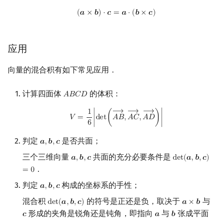
(
a
×
b
)
⋅
c
=
a
⋅
(
b
×
c
)
(
𝒂
×
𝒃
)
⋅
𝒄
=
𝒂
⋅
(
𝒃
×
𝒄
)
应用
向量的混合积有如下常见应用．
计算四面体
的体积：
𝐴
𝐵
𝐶
𝐷
A
B
C
D
⟶
⟶
⟶
V
=
1
6
|
det
(
A
B
→
,
A
C
→
,
A
D
→
)
|
1
𝑉
=
∣
d
e
t
(
𝐴
𝐵
,
𝐴
𝐶
,
𝐴
𝐷
)
∣
6
判定
是否共面；
𝒂
,
𝒃
,
𝒄
a
,
b
,
c
三个三维向量
共面的充分必要条件是
𝒂
,
𝒃
,
𝒄
d
e
t
(
𝒂
,
𝒃
,
𝒄
)
a
,
b
,
c
det
(
a
,
b
,
c
)
=
0
．
=
0
判定
构成的坐标系的手性；
𝒂
,
𝒃
,
𝒄
a
,
b
,
c
混合积
的符号是正还是负，取决于
与
d
e
t
(
𝒂
,
𝒃
,
𝒄
)
𝒂
×
𝒃
det
(
a
,
b
,
c
)
a
×
b
形成的夹角是锐角还是钝角，即指向
与
张成平面
𝒄
𝒂
𝒃
c
a
b