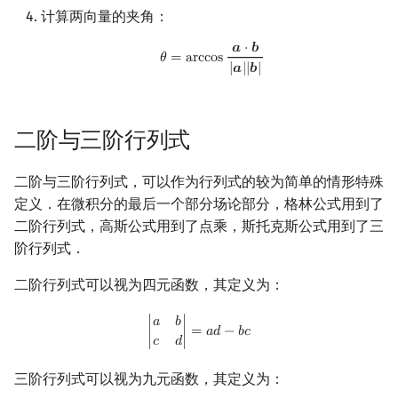
计算两向量的夹角：
𝒂
⋅
𝒃
θ
=
arccos
a
⋅
b
|
a
|
|
b
|
𝜃
=
a
r
c
c
o
s
|
𝒂
|
|
𝒃
|
二阶与三阶行列式
二阶与三阶行列式，可以作为行列式的较为简单的情形特殊
定义．在微积分的最后一个部分场论部分，格林公式用到了
二阶行列式，高斯公式用到了点乘，斯托克斯公式用到了三
阶行列式．
二阶行列式可以视为四元函数，其定义为：
|
a
b
c
d
|
=
a
d
−
b
c
𝑎
𝑏
∣
∣
=
𝑎
𝑑
−
𝑏
𝑐
𝑐
𝑑
三阶行列式可以视为九元函数，其定义为：