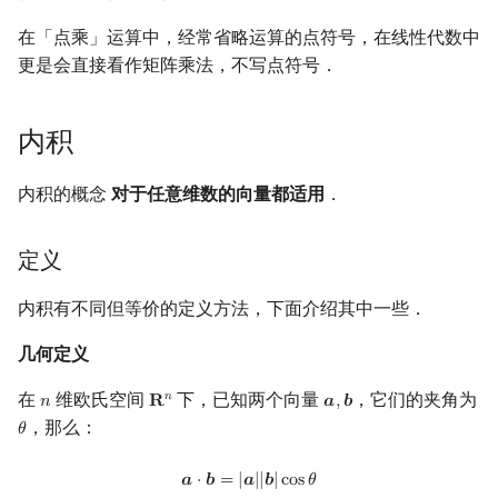
镜像站列表
Special Judge
Java 速成
前缀和 & 差分
IDA*
状压 DP
Boyer–Moore 算法
裴蜀定理 & 一次不定方程
多项式多点求值|快速插值
贝尔数
外积
块状数据结构
拓扑排序
扫描线
有限状态自动机
Dev-C++
文件操作
Lambda 表达式
归并排序
AVL 树
虚树
在「点乘」运算中，经常省略运算的点符号，在线性代数中
更是会直接看作矩阵乘法，不写点符号．
致谢
Testlib
Java 进阶
二分
回溯法
数位 DP
Z 函数（扩展 KMP）
费马小定理 & 欧拉定理
多项式初等函数
伯努利数
单调栈
最短路问题
旋转卡壳
计算理论基础
定义
CLion
pb_ds
堆排序
红黑树
树分治
内积
Polygon
倍增
Dancing Links
插头 DP
AC 自动机
模逆元
常系数齐次线性递推
Entringer Number
单调队列
生成树问题
半平面交
字节顺序
几何定义
Geany
编译优化
桶排序
左偏红黑树
动态树分治
内积的概念
对于任意维数的向量都适用
．
OJ 工具
构造
Alpha–Beta 剪枝
计数 DP
后缀数组 (SA)
线性同余方程
多项式平移|连续点值平移
Eulerian Number
ST 表
斯坦纳树
平面最近点对
约瑟夫问题
代数定义
Xcode
希尔排序
AA 树
AHU 算法
LaTeX 入门
优化
动态 DP
后缀自动机 (SAM)
中国剩余定理
符号化方法
分拆数
树状数组
拆点
随机增量法
表达式求值
性质
GUIDE
锦标赛排序
树哈希
定义
Git
概率 DP
后缀平衡树
升幂引理
Lagrange 反演
范德蒙德卷积
线段树
连通性相关
反演变换
在一台机器上规划任务
应用
Sublime Text
Tim 排序
树上随机游走
内积有不同但等价的定义方法，下面介绍其中一些．
几何定义
DP 套 DP
广义后缀自动机
阶乘取模
形式幂级数复合|复合逆
Pólya 计数
划分树
环计数问题
计算几何杂项
主元素问题
二维向量的情形
CP Editor
排序相关 STL
在
维欧氏空间
下，已知两个向量
，它们的夹角为
𝑛
𝑛
𝐑
𝒂
,
𝒃
n
R
n
a
,
b
DP 优化
后缀树
卢卡斯定理
普通生成函数
图论计数
混合积
二叉搜索树 & 平衡树
最小环
Garsia–Wachs 算法
Code::Blocks
排序应用
，那么：
𝜃
θ
其它 DP 方法
Manacher
同余方程
指数生成函数
跳表
2-SAT
15-puzzle
定义
a
⋅
b
=
|
a
|
|
b
|
cos
θ
𝒂
⋅
𝒃
=
|
𝒂
|
|
𝒃
|
c
o
s
𝜃