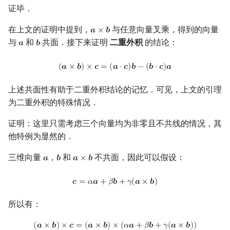
证毕．
在上文的证明中提到，
与任意向量叉乘，得到的向量
𝒂
×
𝒃
a
×
b
与
和
共面．接下来证明
二重外积
的结论：
𝒂
𝒃
a
b
(
a
×
b
)
×
c
=
(
a
⋅
c
)
b
−
(
b
⋅
c
)
a
(
𝒂
×
𝒃
)
×
𝒄
=
(
𝒂
⋅
𝒄
)
𝒃
−
(
𝒃
⋅
𝒄
)
𝒂
上述共面性有助于二重外积结论的记忆．可见，上文的引理
为二重外积的特殊情况．
证明：这里只需考虑三个向量均为非零且不共线的情况，其
他特例为显然的．
三维向量
，
和
不共面，因此可以假设：
𝒂
𝒃
𝒂
×
𝒃
a
b
a
×
b
c
=
α
a
+
β
b
+
γ
(
a
×
b
)
𝒄
=
𝛼
𝒂
+
𝛽
𝒃
+
𝛾
(
𝒂
×
𝒃
)
所以有：
(
a
×
b
)
×
c
=
(
a
×
b
)
×
(
α
a
+
β
b
+
γ
(
a
×
b
)
)
=
α
(
a
×
b
)
×
a
+
β
(
a
×
b
)
×
b
(
𝒂
×
𝒃
)
×
𝒄
=
(
𝒂
×
𝒃
)
×
(
𝛼
𝒂
+
𝛽
𝒃
+
𝛾
(
𝒂
×
𝒃
)
)