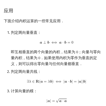
应用
下面介绍内积运算的一些常见应用．
判定两向量垂直：
a
⟂
b
⟺
a
⋅
b
=
0
𝒂
⟂
𝒃
⟺
𝒂
⋅
𝒃
=
0
即互相垂直的两个向量的内积，结果为
；向量与零向
0
0
量内积，结果为
．如果使用内积为零作为垂直的定
0
0
义，则可以得出零向量与任何向量都垂直．
判定两向量共线：
∃
λ
∈
R
(
a
=
λ
b
)
⟺
|
a
⋅
b
|
=
|
a
|
|
b
|
∃
𝜆
∈
𝐑
(
𝒂
=
𝜆
𝒃
)
⟺
|
𝒂
⋅
𝒃
|
=
|
𝒂
|
|
𝒃
|
计算向量的模：
√
|
a
|
=
a
⋅
a
|
𝒂
|
=
𝒂
⋅
𝒂