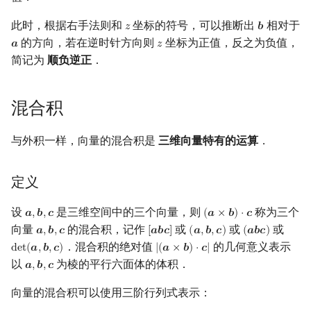
此时，根据右手法则和
坐标的符号，可以推断出
相对于
𝑧
𝒃
z
b
的方向，若在逆时针方向则
坐标为正值，反之为负值，
𝒂
𝑧
a
z
简记为
顺负逆正
．
混合积
与外积一样，向量的混合积是
三维向量特有的运算
．
定义
设
是三维空间中的三个向量，则
称为三个
𝒂
,
𝒃
,
𝒄
(
𝒂
×
𝒃
)
⋅
𝒄
a
,
b
,
c
(
a
×
b
)
⋅
c
向量
的混合积，记作
或
或
或
𝒂
,
𝒃
,
𝒄
[
𝒂
𝒃
𝒄
]
(
𝒂
,
𝒃
,
𝒄
)
(
𝒂
𝒃
𝒄
)
a
,
b
,
c
[
a
b
c
]
(
a
,
b
,
c
)
(
a
b
c
)
．混合积的绝对值
的几何意义表示
d
e
t
(
𝒂
,
𝒃
,
𝒄
)
|
(
𝒂
×
𝒃
)
⋅
𝒄
|
det
(
a
,
b
,
c
)
|
(
a
×
b
)
⋅
c
|
以
为棱的平行六面体的体积．
𝒂
,
𝒃
,
𝒄
a
,
b
,
c
向量的混合积可以使用三阶行列式表示：