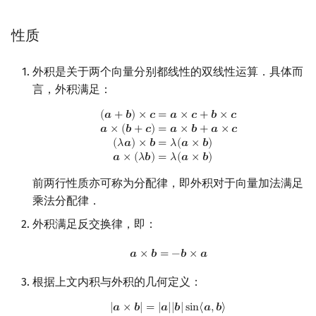
性质
外积是关于两个向量分别都线性的双线性运算．具体而
言，外积满足：
(
a
+
b
)
×
c
=
a
×
c
+
b
×
c
a
×
(
b
+
c
)
=
a
×
b
+
a
×
c
(
λ
a
)
×
b
=
λ
(
a
×
b
)
a
×
(
λ
b
)
=
λ
(
𝒂
+
𝒃
)
×
𝒄
=
𝒂
×
𝒄
+
𝒃
×
𝒄
𝒂
×
(
𝒃
+
𝒄
)
=
𝒂
×
𝒃
+
𝒂
×
𝒄
(
𝜆
𝒂
)
×
𝒃
=
𝜆
(
𝒂
×
𝒃
)
𝒂
×
(
𝜆
𝒃
)
=
𝜆
(
𝒂
×
𝒃
)
前两行性质亦可称为分配律，即外积对于向量加法满足
乘法分配律．
外积满足反交换律，即：
a
×
b
=
−
b
×
a
𝒂
×
𝒃
=
−
𝒃
×
𝒂
根据上文内积与外积的几何定义：
|
a
×
b
|
=
|
a
|
|
b
|
sin
⟨
a
,
b
⟩
a
⋅
b
=
|
a
|
|
b
|
cos
θ
=
|
a
|
|
b
|
cos
⟨
a
,
b
⟩
|
𝒂
×
𝒃
|
=
|
𝒂
|
|
𝒃
|
s
i
n
⟨
𝒂
,
𝒃
⟩