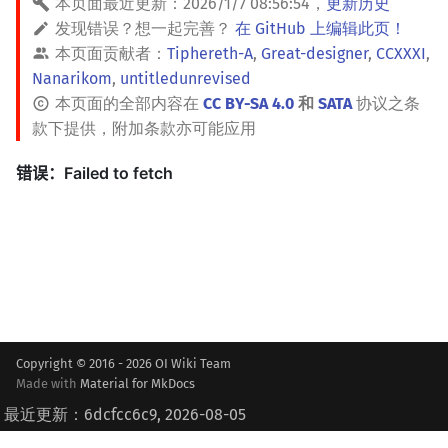
本页面最近更新：
2026/1/7 08:56:54
，
更新历史
发现错误？想一起完善？
在 GitHub 上编辑此页！
本页面贡献者：
Tiphereth-A
,
Great-designer
,
CCXXXI
,
Nanarikom
,
untitledunrevised
本页面的全部内容在
CC BY-SA 4.0
和
SATA
协议之条
款下提供，附加条款亦可能应用
Copyright © 2016 - 2026 OI Wiki Team
Made with
Material for MkDocs
最近更新：6dcfcc6c9, 2026-08-05