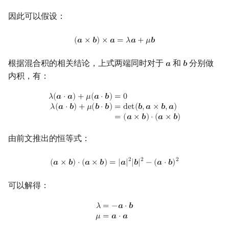
因此可以假设：
(
a
×
b
)
×
a
=
λ
a
+
μ
b
(
𝒂
×
𝒃
)
×
𝒂
=
𝜆
𝒂
+
𝜇
𝒃
根据混合积的相关结论，上式两端同时对于
和
分别做
𝒂
𝒃
a
b
内积，有：
λ
(
a
⋅
a
)
+
μ
(
a
⋅
b
)
=
0
λ
(
a
⋅
b
)
+
μ
(
b
⋅
b
)
=
det
(
b
,
a
×
b
,
a
)
=
(
a
×
b
)
⋅
(
a
×
b
)
𝜆
(
𝒂
⋅
𝒂
)
+
𝜇
(
𝒂
⋅
𝒃
)
=
0
𝜆
(
𝒂
⋅
𝒃
)
+
𝜇
(
𝒃
⋅
𝒃
)
=
d
e
t
(
𝒃
,
𝒂
×
𝒃
,
𝒂
)
=
(
𝒂
×
𝒃
)
⋅
(
𝒂
×
𝒃
)
由前文推出的恒等式：
(
a
×
b
)
⋅
(
a
×
b
)
=
|
a
|
2
|
b
|
2
−
(
a
⋅
b
)
2
2
2
2
(
𝒂
×
𝒃
)
⋅
(
𝒂
×
𝒃
)
=
|
𝒂
|
|
𝒃
|
−
(
𝒂
⋅
𝒃
)
可以解得：
λ
=
−
a
⋅
b
μ
=
a
⋅
a
𝜆
=
−
𝒂
⋅
𝒃
𝜇
=
𝒂
⋅
𝒂