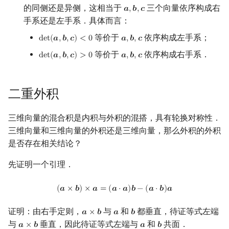
的同侧还是异侧，这相当于
三个向量依序构成右
𝒂
,
𝒃
,
𝒄
a
,
b
,
c
手系还是左手系．具体而言：
等价于
依序构成左手系；
d
e
t
(
𝒂
,
𝒃
,
𝒄
)
<
0
𝒂
,
𝒃
,
𝒄
det
(
a
,
b
,
c
)
<
0
a
,
b
,
c
等价于
依序构成右手系．
d
e
t
(
𝒂
,
𝒃
,
𝒄
)
>
0
𝒂
,
𝒃
,
𝒄
det
(
a
,
b
,
c
)
>
0
a
,
b
,
c
二重外积
三维向量的混合积是内积与外积的混搭，具有轮换对称性．
三维向量和三维向量的外积还是三维向量，那么外积的外积
是否存在相关结论？
先证明一个引理．
(
a
×
b
)
×
a
=
(
a
⋅
a
)
b
−
(
a
⋅
b
)
a
(
𝒂
×
𝒃
)
×
𝒂
=
(
𝒂
⋅
𝒂
)
𝒃
−
(
𝒂
⋅
𝒃
)
𝒂
证明：由右手定则，
与
和
都垂直，待证等式左端
𝒂
×
𝒃
𝒂
𝒃
a
×
b
a
b
与
垂直，因此待证等式左端与
和
共面．
𝒂
×
𝒃
𝒂
𝒃
a
×
b
a
b