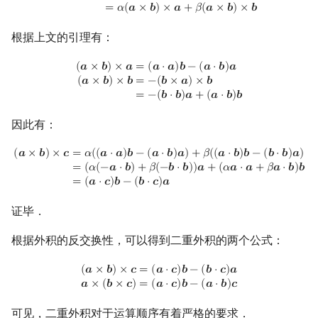
=
𝛼
(
𝒂
×
𝒃
)
×
𝒂
+
𝛽
(
𝒂
×
𝒃
)
×
𝒃
根据上文的引理有：
(
a
×
b
)
×
a
=
(
a
⋅
a
)
b
−
(
a
⋅
b
)
a
(
a
×
b
)
×
b
=
−
(
b
×
a
)
×
b
=
−
(
b
⋅
b
)
a
+
(
a
⋅
b
)
b
(
𝒂
×
𝒃
)
×
𝒂
=
(
𝒂
⋅
𝒂
)
𝒃
−
(
𝒂
⋅
𝒃
)
𝒂
(
𝒂
×
𝒃
)
×
𝒃
=
−
(
𝒃
×
𝒂
)
×
𝒃
=
−
(
𝒃
⋅
𝒃
)
𝒂
+
(
𝒂
⋅
𝒃
)
𝒃
因此有：
(
a
×
b
)
×
c
=
α
(
(
a
⋅
a
)
b
−
(
a
⋅
b
)
a
)
+
β
(
(
a
⋅
b
)
b
−
(
b
⋅
b
)
a
)
=
(
α
(
−
a
⋅
b
)
+
β
(
−
b
⋅
b
)
)
a
(
𝒂
×
𝒃
)
×
𝒄
=
𝛼
(
(
𝒂
⋅
𝒂
)
𝒃
−
(
𝒂
⋅
𝒃
)
𝒂
)
+
𝛽
(
(
𝒂
⋅
𝒃
)
𝒃
−
(
𝒃
⋅
𝒃
)
𝒂
)
=
(
𝛼
(
−
𝒂
⋅
𝒃
)
+
𝛽
(
−
𝒃
⋅
𝒃
)
)
𝒂
+
(
𝛼
𝒂
⋅
𝒂
+
𝛽
𝒂
⋅
𝒃
)
𝒃
=
(
𝒂
⋅
𝒄
)
𝒃
−
(
𝒃
⋅
𝒄
)
𝒂
证毕．
根据外积的反交换性，可以得到二重外积的两个公式：
(
a
×
b
)
×
c
=
(
a
⋅
c
)
b
−
(
b
⋅
c
)
a
a
×
(
b
×
c
)
=
(
a
⋅
c
)
b
−
(
a
⋅
b
)
c
(
𝒂
×
𝒃
)
×
𝒄
=
(
𝒂
⋅
𝒄
)
𝒃
−
(
𝒃
⋅
𝒄
)
𝒂
𝒂
×
(
𝒃
×
𝒄
)
=
(
𝒂
⋅
𝒄
)
𝒃
−
(
𝒂
⋅
𝒃
)
𝒄
可见，二重外积对于运算顺序有着严格的要求．