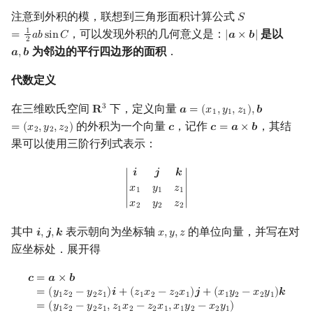
注意到外积的模，联想到三角形面积计算公式
𝑆
S
=
1
2
a
b
sin
C
，可以发现外积的几何意义是：
是以
1
=
𝑎
𝑏
s
i
n
𝐶
|
𝒂
×
𝒃
|
|
a
×
b
|
2
为邻边的平行四边形的面积
．
𝒂
,
𝒃
a
,
b
代数定义
在三维欧氏空间
下，定义向量
3
𝐑
𝒂
=
(
𝑥
,
𝑦
,
𝑧
)
,
𝒃
R
3
a
=
(
x
1
,
y
1
,
z
1
)
,
b
=
(
x
2
,
y
2
,
z
2
)
1
1
1
的外积为一个向量
，记作
，其结
=
(
𝑥
,
𝑦
,
𝑧
)
𝒄
𝒄
=
𝒂
×
𝒃
c
c
=
a
×
b
2
2
2
果可以使用三阶行列式表示：
|
i
j
k
x
1
y
1
z
1
x
2
y
2
z
2
|
𝒊
𝒋
𝒌
∣
𝑥
𝑦
𝑧
∣
1
1
1
𝑥
𝑦
𝑧
2
2
2
其中
表示朝向为坐标轴
的单位向量，并写在对
𝒊
,
𝒋
,
𝒌
𝑥
,
𝑦
,
𝑧
i
,
j
,
k
x
,
y
,
z
应坐标处．展开得
c
=
a
×
b
=
(
y
1
z
2
−
y
2
z
1
)
i
+
(
z
1
x
2
−
z
2
x
1
)
j
+
(
x
1
y
2
−
x
2
y
1
)
k
=
(
y
1
z
2
−
y
2
z
1
,
z
1
x
𝒄
=
𝒂
×
𝒃
=
(
𝑦
𝑧
−
𝑦
𝑧
)
𝒊
+
(
𝑧
𝑥
−
𝑧
𝑥
)
𝒋
+
(
𝑥
𝑦
−
𝑥
𝑦
)
𝒌
1
2
2
1
1
2
2
1
1
2
2
1
=
(
𝑦
𝑧
−
𝑦
𝑧
,
𝑧
𝑥
−
𝑧
𝑥
,
𝑥
𝑦
−
𝑥
𝑦
)
1
2
2
1
1
2
2
1
1
2
2
1