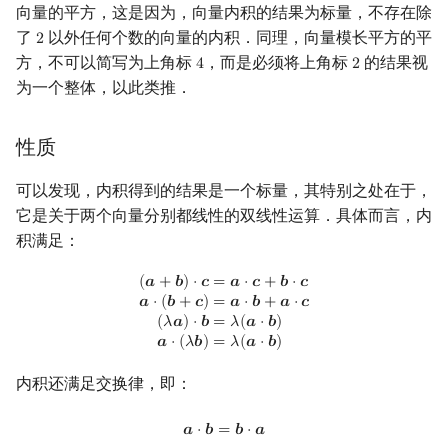
向量的平方，这是因为，向量内积的结果为标量，不存在除
Min_25 筛
矩阵树定理
了
以外任何个数的向量的内积．同理，向量模长平方的平
2
2
方，不可以简写为上角标
，而是必须将上角标
的结果视
4
2
洲阁筛
LGV 引理
4
2
为一个整体，以此类推．
类欧几里德算法
最大团搜索算法
性质
Meissel–Lehmer 算法
支配树
可以发现，内积得到的结果是一个标量，其特别之处在于，
连分数
图上随机游走
它是关于两个向量分别都线性的双线性运算．具体而言，内
积满足：
Stern–Brocot 树与 Farey 序列
(
a
+
b
)
⋅
c
=
a
⋅
c
+
b
⋅
c
a
⋅
(
b
+
c
)
=
a
⋅
b
+
a
⋅
c
(
λ
a
)
⋅
b
=
λ
(
a
⋅
b
)
a
⋅
(
λ
b
)
=
λ
(
a
⋅
b
)
(
𝒂
+
𝒃
)
⋅
𝒄
=
𝒂
⋅
𝒄
+
𝒃
⋅
𝒄
𝒂
⋅
(
𝒃
+
𝒄
)
=
𝒂
⋅
𝒃
+
𝒂
⋅
𝒄
二次域
(
𝜆
𝒂
)
⋅
𝒃
=
𝜆
(
𝒂
⋅
𝒃
)
𝒂
⋅
(
𝜆
𝒃
)
=
𝜆
(
𝒂
⋅
𝒃
)
Pell 方程
内积还满足交换律，即：
a
⋅
b
=
b
⋅
a
𝒂
⋅
𝒃
=
𝒃
⋅
𝒂