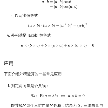
𝒂
⋅
𝒃
=
|
𝒂
|
|
𝒃
|
c
o
s
𝜃
=
|
𝒂
|
|
𝒃
|
c
o
s
⟨
𝒂
,
𝒃
⟩
可以写出恒等式：
(
a
×
b
)
⋅
(
a
×
b
)
=
|
a
|
2
|
b
|
2
−
(
a
⋅
b
)
2
2
2
2
(
𝒂
×
𝒃
)
⋅
(
𝒂
×
𝒃
)
=
|
𝒂
|
|
𝒃
|
−
(
𝒂
⋅
𝒃
)
外积满足 Jacobi 恒等式：
a
×
(
b
×
c
)
+
b
×
(
c
×
a
)
+
c
×
(
a
×
b
)
=
0
𝒂
×
(
𝒃
×
𝒄
)
+
𝒃
×
(
𝒄
×
𝒂
)
+
𝒄
×
(
𝒂
×
𝒃
)
=
𝟎
应用
下面介绍外积运算的一些常见应用．
判定两向量是否共线：
∃
λ
∈
R
(
a
=
λ
b
)
⟺
a
×
b
=
0
∃
𝜆
∈
𝐑
(
𝒂
=
𝜆
𝒃
)
⟺
𝒂
×
𝒃
=
𝟎
即共线的两个三维向量的外积，结果为
；三维向量与
𝟎
0