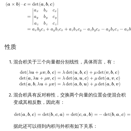
(
a
×
b
)
⋅
c
=
det
(
a
,
b
,
c
)
=
|
a
x
b
x
c
x
a
y
b
y
c
y
a
z
b
z
c
z
|
=
a
x
b
y
c
z
+
a
y
b
z
c
x
+
a
(
𝒂
×
𝒃
)
⋅
𝒄
=
d
e
t
(
𝒂
,
𝒃
,
𝒄
)
𝑎
𝑏
𝑐
𝑥
𝑥
𝑥
𝑎
𝑏
𝑐
=
∣
∣
𝑦
𝑦
𝑦
𝑎
𝑏
𝑐
𝑧
𝑧
𝑧
=
𝑎
𝑏
𝑐
+
𝑎
𝑏
𝑐
+
𝑎
𝑏
𝑐
−
𝑎
𝑏
𝑐
−
𝑎
𝑏
𝑐
−
𝑎

𝑥
𝑦
𝑧
𝑦
𝑧
𝑥
𝑧
𝑥
𝑦
𝑧
𝑦
𝑥
𝑦
𝑥
𝑧
𝑥
性质
混合积关于三个向量都分别线性，具体而言，有：
det
(
λ
u
+
μ
v
,
b
,
c
)
=
λ
det
(
u
,
b
,
c
)
+
μ
det
(
v
,
b
,
c
)
det
(
a
,
λ
u
+
μ
v
,
c
)
=
λ
d
d
e
t
(
𝜆
𝒖
+
𝜇
𝒗
,
𝒃
,
𝒄
)
=
𝜆
d
e
t
(
𝒖
,
𝒃
,
𝒄
)
+
𝜇
d
e
t
(
𝒗
,
𝒃
,
𝒄
)
d
e
t
(
𝒂
,
𝜆
𝒖
+
𝜇
𝒗
,
𝒄
)
=
𝜆
d
e
t
(
𝒂
,
𝒖
,
𝒄
)
+
𝜇
d
e
t
(
𝒂
,
𝒗
,
𝒄
)
d
e
t
(
𝒂
,
𝒃
,
𝜆
𝒖
+
𝜇
𝒗
)
=
𝜆
d
e
t
(
𝒂
,
𝒃
,
𝒖
)
+
𝜇
d
e
t
(
𝒂
,
𝒃
,
𝒗
)
混合积具有反对称性，交换两个向量的位置会使混合积
变成其相反数，因此有：
det
(
a
,
b
,
c
)
=
det
(
b
,
c
,
a
)
=
det
(
c
,
a
,
b
)
=
−
det
(
b
,
a
,
c
)
=
−
det
(
a
,
c
,
b
)
d
e
t
(
𝒂
,
𝒃
,
𝒄
)
=
d
e
t
(
𝒃
,
𝒄
,
𝒂
)
=
d
e
t
(
𝒄
,
𝒂
,
𝒃
)
=
−
d
e
t
(
𝒃
,
𝒂
,
𝒄
)
=
据此还可以得到内积与外积有如下关系：