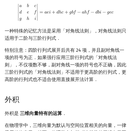
|
a
b
c
d
e
f
g
h
i
|
=
a
e
i
+
d
h
c
+
g
b
f
−
a
h
f
−
d
b
i
−
g
e
c
𝑎
𝑏
𝑐
∣
𝑑
𝑒
𝑓
∣
=
𝑎
𝑒
𝑖
+
𝑑
ℎ
𝑐
+
𝑔
𝑏
𝑓
−
𝑎
ℎ
𝑓
−
𝑑
𝑏
𝑖
−
𝑔
𝑒
𝑐
𝑔
ℎ
𝑖
一种特殊的记忆方法是采用「对角线法则」，对角线法则只
适用于二阶与三阶行列式．
特别注意：四阶行列式展开后共有 24 项，并且副对角线一
项的符号为正．如果强行应用三阶行列式的「对角线法
则」，不仅项数不够，副对角线一项的符号也不正确，因此
三阶行列式的「对角线法则」不适用于更高阶的行列式，更
高阶的行列式也不适合使用直接展开法计算．
外积
外积是
三维向量特有的运算
．
在物理学中，三维向量为默认与空间位置相关的向量，一律