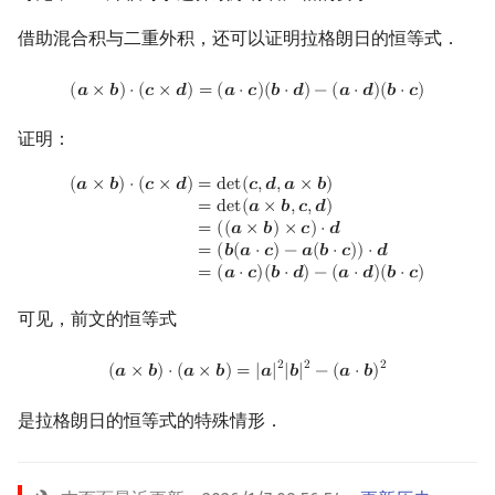
借助混合积与二重外积，还可以证明拉格朗日的恒等式．
(
a
×
b
)
⋅
(
c
×
d
)
=
(
a
⋅
c
)
(
b
⋅
d
)
−
(
a
⋅
d
)
(
b
⋅
c
)
(
𝒂
×
𝒃
)
⋅
(
𝒄
×
𝒅
)
=
(
𝒂
⋅
𝒄
)
(
𝒃
⋅
𝒅
)
−
(
𝒂
⋅
𝒅
)
(
𝒃
⋅
𝒄
)
证明：
(
a
×
b
)
⋅
(
c
×
d
)
=
det
(
c
,
d
,
a
×
b
)
=
det
(
a
×
b
,
c
,
d
)
=
(
(
a
×
b
)
×
c
)
⋅
d
=
(
b
(
a
⋅
c
)
−
a
(
(
𝒂
×
𝒃
)
⋅
(
𝒄
×
𝒅
)
=
d
e
t
(
𝒄
,
𝒅
,
𝒂
×
𝒃
)
=
d
e
t
(
𝒂
×
𝒃
,
𝒄
,
𝒅
)
=
(
(
𝒂
×
𝒃
)
×
𝒄
)
⋅
𝒅
=
(
𝒃
(
𝒂
⋅
𝒄
)
−
𝒂
(
𝒃
⋅
𝒄
)
)
⋅
𝒅
=
(
𝒂
⋅
𝒄
)
(
𝒃
⋅
𝒅
)
−
(
𝒂
⋅
𝒅
)
(
𝒃
⋅
𝒄
)
可见，前文的恒等式
(
a
×
b
)
⋅
(
a
×
b
)
=
|
a
|
2
|
b
|
2
−
(
a
⋅
b
)
2
2
2
2
(
𝒂
×
𝒃
)
⋅
(
𝒂
×
𝒃
)
=
|
𝒂
|
|
𝒃
|
−
(
𝒂
⋅
𝒃
)
是拉格朗日的恒等式的特殊情形．