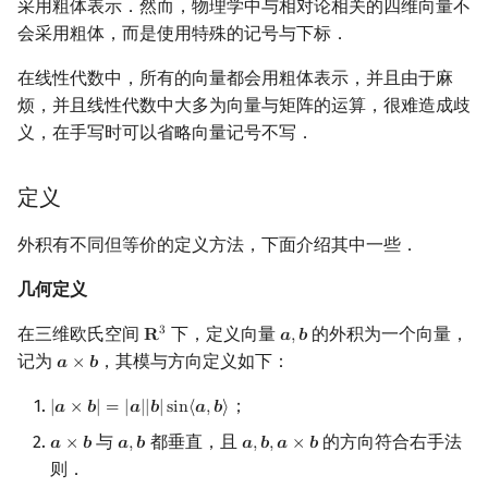
采用粗体表示．然而，物理学中与相对论相关的四维向量不
会采用粗体，而是使用特殊的记号与下标．
在线性代数中，所有的向量都会用粗体表示，并且由于麻
烦，并且线性代数中大多为向量与矩阵的运算，很难造成歧
义，在手写时可以省略向量记号不写．
定义
外积有不同但等价的定义方法，下面介绍其中一些．
几何定义
在三维欧氏空间
下，定义向量
的外积为一个向量，
3
𝐑
𝒂
,
𝒃
R
3
a
,
b
记为
，其模与方向定义如下：
𝒂
×
𝒃
a
×
b
；
|
𝒂
×
𝒃
|
=
|
𝒂
|
|
𝒃
|
s
i
n
⟨
𝒂
,
𝒃
⟩
|
a
×
b
|
=
|
a
|
|
b
|
sin
⟨
a
,
b
⟩
与
都垂直，且
的方向符合右手法
𝒂
×
𝒃
𝒂
,
𝒃
𝒂
,
𝒃
,
𝒂
×
𝒃
a
×
b
a
,
b
a
,
b
,
a
×
b
则．