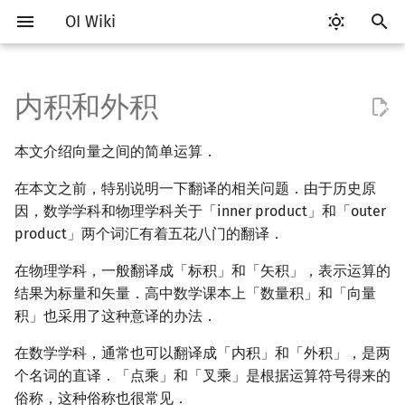
OI Wiki
键
入
内积和外积
Getting Started
比赛相关简介
工具软件简介
语言基础简介
算法基础简介
搜索部分简介
动态规划部分简介
字符串部分简介
数字系统简介
数论基础
多项式与生成函数简介
排列组合
内积
线性规划基础
基本概念
基本概念
博弈论简介
插值
数据结构部分简介
图论部分简介
计算几何部分简介
杂项简介
RMQ
OI 赛事与赛制
题型概述
读入、输出优化
Vim
评测工具简介
Testlib 简介
Hello, World!
C++ 标准库简介
类
复杂度简介
排序简介
DP 优化简介
后缀数组简介
并查集
堆简介
分块思想
线段树基础
二叉搜索树 & 平衡树
可持久化数据结构简介
线段树套线段树
Link Cut Tree
树基础
最短路
最小生成树
强连通分量
网络流简介
图匹配
离线算法简介
随机函数
以
本文介绍向量之间的简单运算．
开
关于本项目
赛事
代码编辑工具
C++ 基础
复杂度
DFS（搜索）
动态规划基础
字符串基础
进位制
模算术简介
代数基本定理
抽屉原理
单纯形法
群论
条件概率与独立性
公平组合游戏
数值积分
栈
图论相关概念
二维计算几何基础
离散化
并查集应用
定义
ICPC/CCPC 赛事与赛制
交互题
分段打表
Emacs
Arbiter
通用
C++ 语法基础
STL 容器
命名空间
均摊复杂度
选择排序
单调队列/单调栈优化
最优原地后缀排序算法
并查集复杂度
二叉堆
块状数组
线段树合并 & 分裂
Treap
可持久化线段树
平衡树套线段树
全局平衡二叉树
树的直径
差分约束
最小树形图
双连通分量
最大流
二分图最大匹配
CDQ 分治
随机化技巧
在本文之前，特别说明一下翻译的相关问题．由于历史原
始
如何参与
题型
评测工具
C++ 标准库
枚举
BFS（搜索）
记忆化搜索
标准库
平衡三进制
素数
快速傅里叶变换
容斥原理
环论
随机变量
零和游戏
高斯消元
队列
图的存储
三维计算几何基础
双指针
括号序列
因，数学学科和物理学科关于「inner product」和「outer
几何定义
常见错误
VS Code
Cena
Generator
变量
STL 算法
值类别
冒泡排序
斜率优化
配对堆
块状链表
李超线段树
Splay 树
可持久化块状数组
线段树套平衡树
Euler Tour Tree
树的中心
k 短路
最小直径生成树
割点和桥
最小割
二分图最大权匹配
整体二分
爬山算法
搜
product」两个词汇有着五花八门的翻译．
OI Wiki 不是什么
学习路线
命令行
C++ 进阶
模拟
双向搜索
背包 DP
字符串匹配
格雷码
最大公约数
快速数论变换
斐波那契数列
域论
随机变量的数字特征
非公平组合游戏
牛顿迭代法
链表
DFS（图论）
距离
离线算法
线段树与离线询问
代数定义
常见技巧
Atom
CCR Plus
Validator
运算
bitset
重载运算符
插入排序
四边形不等式优化
左偏树
树分块
猫树
WBLT
可持久化平衡树
树状数组套权值线段树
Top Tree
树的重心
同余最短路
圆方树
费用流
一般图最大匹配
莫队算法
模拟退火
索
在物理学科，一般翻译成「标积」和「矢积」，表示运算的
结果为标量和矢量．高中数学课本上「数量积」和「向量
格式手册
学习资源
命令行编译与调试
C++ 与其他常用语言的区别
递归 & 分治
启发式搜索
区间 DP
字符串哈希
欧拉函数
快速沃尔什变换
错位排列
Schreier–Sims 算法
概率不等式
哈希表
BFS（图论）
Pick 定理
分数规划
性质
Eclipse
Lemon
Interactor
流程控制语句
string
引用
计数排序
Slope Trick 优化
Sqrt Tree
区间最值操作 & 区间历史
替罪羊树
可持久化字典树
分块套树状数组
最近公共祖先
点/边连通度
上下界网络流
一般图最大权匹配
积」也采用了这种意译的办法．
值
数学符号表
技巧
编译器
Pascal 转 C++ 急救
贪心
A*
DAG 上的 DP
字典树 (Trie)
筛法
Chirp Z 变换
卡特兰数
并查集
树上问题
三角剖分
随机化
应用
Notepad++
Checker
高级数据类型
pair
常量
基数排序
WQS 二分
笛卡尔树
可持久化可并堆
树链剖分
Stoer–Wagner 算法
稳定匹配
在数学学科，通常也可以翻译成「内积」和「外积」，是两
Kinetic Tournament Tree
个名词的直译．「点乘」和「叉乘」是根据运算符号得来的
F.A.Q.
出题
WSL (Windows 10)
Python 速成
排序
迭代加深搜索
树形 DP
前缀函数与 KMP 算法
分解质因数
多项式牛顿迭代
斯特林数
二阶与三阶行列式
堆
有向无环图
凸包
悬线法
Kate
函数
新版 C++ 特性
快速排序
状态设计优化
Size Balanced Tree
树上启发式合并
俗称，这种俗称也很常见．