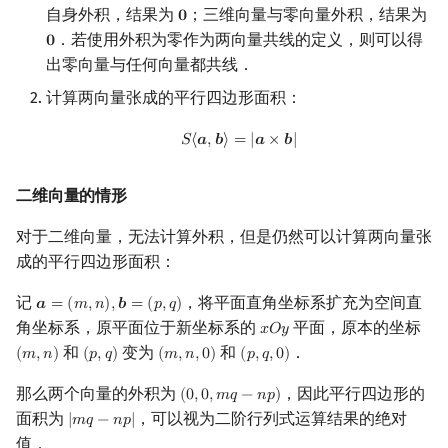
自身外积，结果为
；三维向量与零向量外积，结果为
𝟎
0
．若使用外积为零作为两向量共线的定义，则可以得
𝟎
0
出零向量与任何向量都共线．
计算两向量张成的平行四边形面积：
S
⟨
a
,
b
⟩
=
|
a
×
b
|
𝑆
⟨
𝒂
,
𝒃
⟩
=
|
𝒂
×
𝒃
|
二维向量的情形
对于二维向量，无法计算外积，但是仍然可以计算两向量张
成的平行四边形面积：
记
，将平面直角坐标系扩充为空间直
𝒂
=
(
𝑚
,
𝑛
)
,
𝒃
=
(
𝑝
,
𝑞
)
a
=
(
m
,
n
)
,
b
=
(
p
,
q
)
角坐标系，原平面位于新坐标系的
平面，原本的坐标
𝑥
𝑂
𝑦
x
O
y
和
变为
和
．
(
𝑚
,
𝑛
)
(
𝑝
,
𝑞
)
(
𝑚
,
𝑛
,
0
)
(
𝑝
,
𝑞
,
0
)
(
m
,
n
)
(
p
,
q
)
(
m
,
n
,
0
)
(
p
,
q
,
0
)
那么两个向量的外积为
，因此平行四边形的
(
0
,
0
,
𝑚
𝑞
−
𝑛
𝑝
)
(
0
,
0
,
m
q
−
n
p
)
面积为
，可以视为二阶行列式运算结果的绝对
|
𝑚
𝑞
−
𝑛
𝑝
|
|
m
q
−
n
p
|
值．