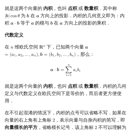
回文树
二次剩余
可持久化数据结构
欧拉图
Kahan 求和
性质
就是这两个向量的
内积
，也叫
点积
或
数量积
．其中称
为
在
方向上的投影．内积的几何意义即为：内
|
𝒃
|
c
o
s
𝜃
𝒃
𝒂
|
b
|
cos
θ
b
a
序列自动机
阶 & 原根
树套树
哈密顿图
珂朵莉树/颜色段均摊
应用
积
等于
的模与
在
方向上的投影的乘积．
𝒂
⋅
𝒃
𝒂
𝒃
𝒂
a
⋅
b
a
b
a
代数定义
最小表示法
离散对数
二重外积
K-D Tree
二分图
空间优化简介
在
维欧氏空间
下，已知两个向量
𝑛
𝑛
𝐑
𝒂
n
R
n
a
=
(
a
1
,
a
2
,
…
,
a
n
)
,
b
=
(
b
1
,
Lyndon 分解
高次剩余 & 单位根
动态树
平面图
，那么：
=
(
𝑎
,
𝑎
,
…
,
𝑎
)
,
𝒃
=
(
𝑏
,
𝑏
,
…
,
𝑏
)
1
2
𝑛
1
2
𝑛
Main–Lorentz 算法
数论分块
析合树
弦图
𝑛
a
⋅
b
=
∑
i
=
1
n
a
i
b
i
𝒂
⋅
𝒃
=
∑
𝑎
𝑏
𝑖
𝑖
𝑖
=
1
狄利克雷卷积
PQ 树
图的着色
就是这两个向量的
内积
，也叫
点积
或
数量积
．内积的几何
莫比乌斯反演
手指树
网络流
定义与代数定义在欧氏空间下是等价的，而后者更方便使
用．
杜教筛
霍夫曼树
图的匹配
在不引起混淆的情况下，内积的点号可以省略不写．如果在
向量的右上角有上角标
，表示向量与自身内积的简写，即
2
2
Powerful Number 筛
Prüfer 序列
向量模长的平方
，省略模长记号．该上角标
不可以理解为
2
2