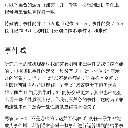
可以将集合的运算（如交、并、补等）移植到随机事件上．
回文树
二次剩余
可持久化数据结构
欧拉图
Kahan 求和
记号与集合运算保持一致．
序列自动机
阶 & 原根
树套树
哈密顿图
珂朵莉树/颜色段均摊
特别的，事件的并
也可记作
，事件的交
𝐴
∪
𝐵
𝐴
+
𝐵
𝐴
∩
𝐵
A
∪
B
A
+
B
A
∩
B
也可记作
，此时也可分别称作
和事件
和
积事件
．
𝐴
𝐵
A
B
最小表示法
离散对数
K-D Tree
二分图
空间优化简介
Lyndon 分解
高次剩余 & 单位根
动态树
平面图
事件域
Main–Lorentz 算法
数论分块
析合树
弦图
研究具体的随机现象时我们需要明确哪些事件是我们感兴趣
的．根据随机事件的定义，显然有
（记号
表示
Ω
Ω
F
⊂
2
2
F
⊂
2
Ω
2
Ω
狄利克雷卷积
PQ 树
图的着色
的幂集），但
却不是必须的．这在样本空间
Ω
Ω
F
=
2
Ω
Ω
F
=
2
Ω
Ω
有限时可能有些难以理解，毕竟
尽管更大了但仍然有
Ω
2
2
Ω
莫比乌斯反演
手指树
网络流
限．而当
为无穷集时，
的势变得更大，其中也难免会
Ω
Ω
2
Ω
2
Ω
出现一些「性质不太好」且我们不关心的事件，这时为了兼
杜教筛
霍夫曼树
图的匹配
顾这些事件而放弃一些性质就显得得不偿失了．
尽管
不是必须的，这并不代表
的任一子集都能
Powerful Number 筛
Prüfer 序列
Ω
Ω
F
=
2
2
F
=
2
Ω
2
Ω
成为事件域．我们通常会对一些事件进行运算得到的结果事