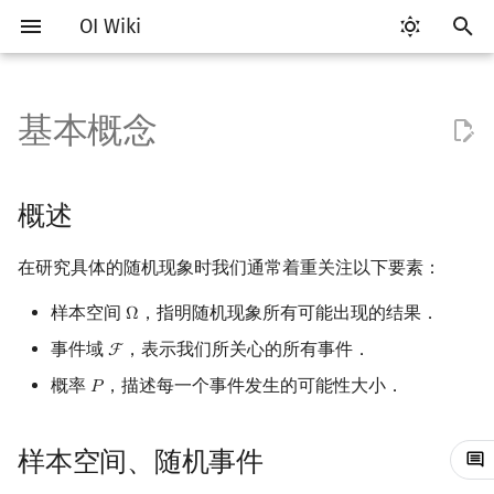
OI Wiki
键
入
基本概念
Getting Started
比赛相关简介
工具软件简介
语言基础简介
算法基础简介
搜索部分简介
动态规划部分简介
字符串部分简介
数字系统简介
数论基础
多项式与生成函数简介
排列组合
线性代数简介
线性规划基础
基本概念
概述
博弈论简介
插值
数据结构部分简介
图论部分简介
计算几何部分简介
杂项简介
RMQ
OI 赛事与赛制
题型概述
读入、输出优化
Vim
评测工具简介
Testlib 简介
Hello, World!
C++ 标准库简介
类
复杂度简介
排序简介
DP 优化简介
后缀数组简介
并查集
堆简介
分块思想
线段树基础
二叉搜索树 & 平衡树
可持久化数据结构简介
线段树套线段树
Link Cut Tree
树基础
最短路
最小生成树
强连通分量
网络流简介
图匹配
离线算法简介
随机函数
以
开
关于本项目
赛事
代码编辑工具
C++ 基础
复杂度
DFS（搜索）
动态规划基础
字符串基础
进位制
模算术简介
代数基本定理
抽屉原理
向量
单纯形法
群论
样本空间、随机事件
公平组合游戏
数值积分
栈
图论相关概念
二维计算几何基础
离散化
并查集应用
ICPC/CCPC 赛事与赛制
交互题
分段打表
Emacs
Arbiter
通用
C++ 语法基础
STL 容器
命名空间
均摊复杂度
选择排序
单调队列/单调栈优化
最优原地后缀排序算法
并查集复杂度
二叉堆
块状数组
线段树合并 & 分裂
Treap
可持久化线段树
平衡树套线段树
全局平衡二叉树
树的直径
差分约束
最小树形图
双连通分量
最大流
二分图最大匹配
CDQ 分治
随机化技巧
概述
始
如何参与
题型
评测工具
C++ 标准库
枚举
BFS（搜索）
记忆化搜索
标准库
平衡三进制
素数
快速傅里叶变换
容斥原理
内积和外积
环论
零和游戏
高斯消元
队列
图的存储
三维计算几何基础
双指针
括号序列
定义
常见错误
VS Code
Cena
Generator
变量
STL 算法
值类别
冒泡排序
斜率优化
配对堆
块状链表
李超线段树
Splay 树
可持久化块状数组
线段树套平衡树
Euler Tour Tree
树的中心
k 短路
最小直径生成树
割点和桥
最小割
二分图最大权匹配
整体二分
爬山算法
在研究具体的随机现象时我们通常着重关注以下要素：
搜
OI Wiki 不是什么
学习路线
命令行
C++ 进阶
模拟
双向搜索
背包 DP
字符串匹配
格雷码
最大公约数
快速数论变换
斐波那契数列
矩阵
域论
非公平组合游戏
牛顿迭代法
链表
DFS（图论）
距离
离线算法
线段树与离线询问
事件的运算
常见技巧
Atom
CCR Plus
Validator
运算
bitset
重载运算符
插入排序
四边形不等式优化
左偏树
树分块
猫树
WBLT
可持久化平衡树
树状数组套权值线段树
Top Tree
树的重心
同余最短路
圆方树
费用流
一般图最大匹配
莫队算法
模拟退火
索
样本空间
，指明随机现象所有可能出现的结果．
Ω
Ω
事件域
，表示我们所关心的所有事件．
F
F
格式手册
学习资源
命令行编译与调试
C++ 与其他常用语言的区别
递归 & 分治
启发式搜索
区间 DP
字符串哈希
欧拉函数
快速沃尔什变换
错位排列
初等变换
Schreier–Sims 算法
事件域
哈希表
BFS（图论）
Pick 定理
分数规划
Eclipse
Lemon
Interactor
流程控制语句
string
引用
计数排序
Slope Trick 优化
Sqrt Tree
区间最值操作 & 区间历史
替罪羊树
可持久化字典树
分块套树状数组
最近公共祖先
点/边连通度
上下界网络流
一般图最大权匹配
概率
，描述每一个事件发生的可能性大小．
𝑃
P
值
数学符号表
技巧
编译器
Pascal 转 C++ 急救
贪心
A*
DAG 上的 DP
字典树 (Trie)
筛法
Chirp Z 变换
卡特兰数
行列式
概率
并查集
树上问题
三角剖分
随机化
Notepad++
Checker
高级数据类型
pair
常量
基数排序
WQS 二分
笛卡尔树
可持久化可并堆
树链剖分
Stoer–Wagner 算法
稳定匹配
Kinetic Tournament Tree
样本空间、随机事件
F.A.Q.
出题
WSL (Windows 10)
Python 速成
排序
迭代加深搜索
树形 DP
前缀函数与 KMP 算法
分解质因数
多项式牛顿迭代
斯特林数
线性空间
堆
有向无环图
凸包
悬线法
定义
Kate
函数
新版 C++ 特性
快速排序
状态设计优化
Size Balanced Tree
树上启发式合并