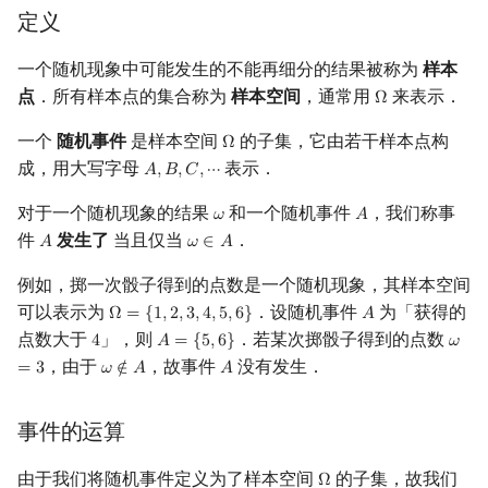
定义
镜像站列表
Special Judge
Java 速成
前缀和 & 差分
IDA*
状压 DP
Boyer–Moore 算法
裴蜀定理 & 一次不定方程
多项式多点求值|快速插值
贝尔数
线性基
块状数据结构
拓扑排序
扫描线
有限状态自动机
古典定义
Dev-C++
文件操作
Lambda 表达式
归并排序
AVL 树
虚树
一个随机现象中可能发生的不能再细分的结果被称为
样本
致谢
Testlib
Java 进阶
二分
回溯法
数位 DP
Z 函数（扩展 KMP）
费马小定理 & 欧拉定理
多项式初等函数
伯努利数
线性映射
单调栈
最短路问题
旋转卡壳
计算理论基础
公理化定义
CLion
pb_ds
堆排序
红黑树
树分治
点
．所有样本点的集合称为
样本空间
，通常用
来表示．
Ω
Ω
Polygon
倍增
Dancing Links
插头 DP
AC 自动机
模逆元
常系数齐次线性递推
Entringer Number
特征多项式
单调队列
生成树问题
半平面交
字节顺序
概率函数的性质
Geany
编译优化
桶排序
左偏红黑树
动态树分治
一个
随机事件
是样本空间
的子集，它由若干样本点构
Ω
Ω
成，用大写字母
表示．
𝐴
,
𝐵
,
𝐶
,
⋯
A
,
B
,
C
,
⋯
OJ 工具
构造
Alpha–Beta 剪枝
计数 DP
后缀数组 (SA)
线性同余方程
多项式平移|连续点值平移
Eulerian Number
对角化
概率空间
ST 表
斯坦纳树
平面最近点对
约瑟夫问题
Xcode
希尔排序
AA 树
AHU 算法
对于一个随机现象的结果
和一个随机事件
，我们称事
𝜔
𝐴
ω
A
件
发生了
当且仅当
．
𝐴
𝜔
∈
𝐴
A
ω
∈
A
LaTeX 入门
优化
动态 DP
后缀自动机 (SAM)
中国剩余定理
符号化方法
分拆数
Jordan标准型
参考资料与注释
树状数组
拆点
随机增量法
表达式求值
GUIDE
锦标赛排序
树哈希
例如，掷一次骰子得到的点数是一个随机现象，其样本空间
Git
概率 DP
后缀平衡树
升幂引理
Lagrange 反演
范德蒙德卷积
线段树
连通性相关
反演变换
在一台机器上规划任务
Sublime Text
Tim 排序
树上随机游走
可以表示为
．设随机事件
为「获得的
Ω
=
{
1
,
2
,
3
,
4
,
5
,
6
}
𝐴
Ω
=
{
1
,
2
,
3
,
4
,
5
,
6
}
A
点数大于
」，则
．若某次掷骰子得到的点数
4
𝐴
=
{
5
,
6
}
𝜔
4
A
=
{
5
,
6
}
ω
=
3
DP 套 DP
广义后缀自动机
阶乘取模
形式幂级数复合|复合逆
Pólya 计数
划分树
环计数问题
计算几何杂项
主元素问题
CP Editor
排序相关 STL
，由于
，故事件
没有发生．
=
3
𝜔
∉
𝐴
𝐴
ω
∉
A
A
DP 优化
后缀树
卢卡斯定理
普通生成函数
图论计数
二叉搜索树 & 平衡树
最小环
Garsia–Wachs 算法
Code::Blocks
排序应用
事件的运算
其它 DP 方法
Manacher
同余方程
指数生成函数
跳表
2-SAT
15-puzzle
由于我们将随机事件定义为了样本空间
的子集，故我们
Ω
Ω