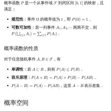
概率函数
是一个从事件域
到闭区间
的映射，且
𝑃
F
[
0
,
1
]
P
F
[
0
,
1
]
满足：
规范性
：事件
的概率值为
，即
．
Ω
1
𝑃
(
Ω
)
=
1
Ω
1
P
(
Ω
)
=
1
可数可加性
：若一列事件
两两不交，则
𝐴
,
𝐴
,
⋯
A
1
,
A
2
,
⋯
1
2
．
⋃
𝑃
(
𝐴
)
=
∑
𝑃
(
𝐴
)
P
(
⋃
i
≥
1
A
i
)
=
∑
i
≥
1
P
(
A
i
)
𝑖
𝑖
𝑖
≥
1
𝑖
≥
1
概率函数的性质
对于任意随机事件
，有
𝐴
,
𝐵
∈
F
A
,
B
∈
F
单调性
：若
，则有
．
𝐴
⊂
𝐵
𝑃
(
𝐴
)
≤
𝑃
(
𝐵
)
A
⊂
B
P
(
A
)
≤
P
(
B
)
容斥原理
：
．
𝑃
(
𝐴
+
𝐵
)
=
𝑃
(
𝐴
)
+
𝑃
(
𝐵
)
−
𝑃
(
𝐴
𝐵
)
P
(
A
+
B
)
=
P
(
A
)
+
P
(
B
)
−
P
(
A
B
)
，这里
表示差集．
𝑃
(
𝐴
−
𝐵
)
=
𝑃
(
𝐴
)
−
𝑃
(
𝐴
𝐵
)
𝐴
−
𝐵
P
(
A
−
B
)
=
P
(
A
)
−
P
(
A
B
)
A
−
B
概率空间