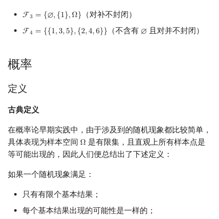
（对补不封闭）
F
=
{
∅
,
{
1
}
,
Ω
}
F
3
=
{
∅
,
{
1
}
,
Ω
}
3
（不含有
且对并不封闭）
F
=
{
{
1
,
3
,
5
}
,
{
2
,
4
,
6
}
}
∅
F
4
=
{
{
1
,
3
,
5
}
,
{
2
,
4
,
6
}
}
∅
4
概率
定义
古典定义
在概率论早期实践中，由于涉及到的随机现象都比较简单，
具体表现为样本空间
是有限集，且直观上所有样本点是
Ω
Ω
等可能出现的，因此人们便总结出了下述定义：
如果一个随机现象满足：
只有有限个基本结果；
每个基本结果出现的可能性是一样的；