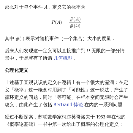
那么对于每个事件
，定义它的概率为
𝐴
A
P
(
A
)
=
#
(
A
)
#
(
Ω
)
#
(
𝐴
)
𝑃
(
𝐴
)
=
#
(
Ω
)
其中
表示对随机事件（一个集合）大小的度量．
#
(
⋅
)
#
(
⋅
)
后来人们发现这一定义可以直接推广到
无限的一部分情
Ω
Ω
景中，于是就有了所谓
几何概型
．
公理化定义
上述基于直观认识的定义在逻辑上有一个很大的漏洞：在定
义「概率」这一概念时用到了「可能性」这一说法，产生了
循环定义的问题．同时「等可能」在样本空间无限时会产生
歧义，由此产生了包括
Bertrand 悖论
在内的一系列问题．
经过不断探索，苏联数学家柯尔莫哥洛夫于 1933 年在他的
《概率论基础》一书中第一次给出了概率的公理化定义：