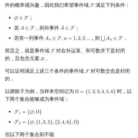
Min_25 筛
矩阵树定理
件的概率感兴趣，因此我们希望事件域
满足下列条件：
F
F
；
∅
∈
F
∅
∈
F
洲阁筛
LGV 引理
¯
若
，则补事件
；
𝐴
∈
F
𝐴
∈
F
A
∈
F
A
¯
∈
F
类欧几里德算法
最大团搜索算法
若有一列事件
，则
．
⋃
𝐴
∈
F
,
𝑛
=
1
,
2
,
3
…
𝐴
∈
F
A
n
∈
F
,
n
=
1
,
2
,
3
…
⋃
A
n
∈
F
𝑛
𝑛
Meissel–Lehmer 算法
支配树
简言之，就是事件域
对在补运算、和可数并下是封闭
F
F
的，且包含元素
．
∅
∅
连分数
图上随机游走
可以证明满足上述三个条件的事件域
对可数交也是封闭
F
F
的．
Stern–Brocot 树与 Farey 序列
以掷骰子为例，当样本空间记为
时，以
Ω
=
{
1
,
2
,
3
,
4
,
5
,
6
}
Ω
=
{
1
,
2
,
3
,
4
,
5
,
6
}
二次域
下两个集合能够成为事件域：
Pell 方程
F
=
{
∅
,
Ω
}
F
1
=
{
∅
,
Ω
}
1
F
=
{
∅
,
{
1
,
3
,
5
}
,
{
2
,
4
,
6
}
,
Ω
}
F
2
=
{
∅
,
{
1
,
3
,
5
}
,
{
2
,
4
,
6
}
,
Ω
}
2
但以下两个集合则不能