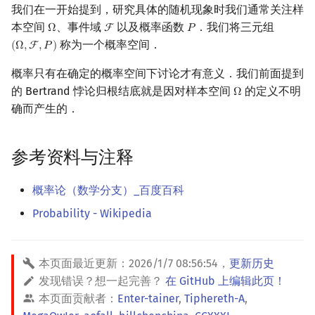
我们在一开始提到，研究具体的随机现象时我们通常关注样
本空间
、事件域
以及概率函数
．我们将三元组
Ω
F
𝑃
Ω
F
P
称为一个概率空间．
(
Ω
,
F
,
𝑃
)
(
Ω
,
F
,
P
)
概率只有在确定的概率空间下讨论才有意义．我们前面提到
的 Bertrand 悖论归根结底就是因对样本空间
的定义不明
Ω
Ω
确而产生的．
参考资料与注释
概率论（数学分支）_百度百科
Probability - Wikipedia
本页面最近更新：
2026/1/7 08:56:54
，
更新历史
发现错误？想一起完善？
在 GitHub 上编辑此页！
本页面贡献者：
Enter-tainer
,
Tiphereth-A
,