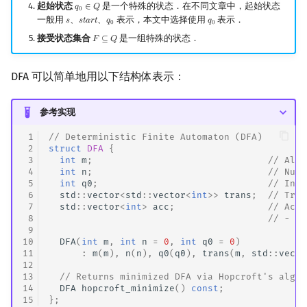
起始状态
是一个特殊的状态．在不同文章中，起始状态
𝑞
∈
𝑄
q
0
∈
Q
0
一般用
、
、
表示，本文中选择使用
表示．
𝑠
𝑠
𝑡
𝑎
𝑟
𝑡
𝑞
𝑞
s
start
q
0
q
0
0
0
接受状态集合
是一组特殊的状态．
𝐹
⊆
𝑄
F
⊆
Q
DFA 可以简单地用以下结构体表示：
参考实现
 1
// Deterministic Finite Automaton (DFA)
 2
struct
DFA
{
 3
int
m
;
// Alph
 4
int
n
;
// Numb
 5
int
q0
;
// Init
 6
std
::
vector
<
std
::
vector
<
int
>>
trans
;
// Tran
 7
std
::
vector
<
int
>
acc
;
// Acce
 8
// - 0 
 9
10
DFA
(
int
m
,
int
n
=
0
,
int
q0
=
0
)
11
:
m
(
m
),
n
(
n
),
q0
(
q0
),
trans
(
m
,
std
::
vecto
12
13
// Returns minimized DFA via Hopcroft's algor
14
DFA
hopcroft_minimize
()
const
;
15
};