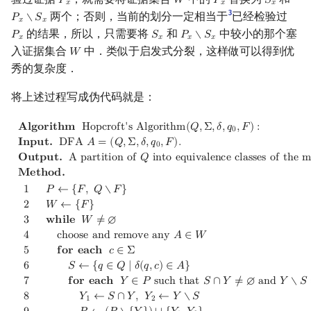
𝑃
𝑊
𝑃
𝑆
P
x
W
P
x
S
x
𝑥
𝑥
𝑥
3
两个；否则，当前的划分一定相当于
已经检验过
𝑃
∖
𝑆
P
x
∖
S
x
𝑥
𝑥
的结果，所以，只需要将
和
中较小的那个塞
𝑃
𝑆
𝑃
∖
𝑆
P
x
S
x
P
x
∖
S
x
𝑥
𝑥
𝑥
𝑥
入证据集合
中．类似于启发式分裂，这样做可以得到优
𝑊
W
秀的复杂度．
将上述过程写成伪代码就是：
Algorithm
Hopcroft's Algorithm
(
Q
,
Σ
,
δ
,
q
0
,
F
)
:
Input.
DFA
A
=
(
Q
,
Σ
𝐀
𝐥
𝐠
𝐨
𝐫
𝐢
𝐭
𝐡
𝐦
H
o
p
c
r
o
f
t
'
s
A
l
g
o
r
i
t
h
m
(
𝑄
,
Σ
,
𝛿
,
𝑞
,
𝐹
)
:
0
𝐈
𝐧
𝐩
𝐮
𝐭
.
D
F
A
𝐴
=
(
𝑄
,
Σ
,
𝛿
,
𝑞
,
𝐹
)
.
0
𝐎
𝐮
𝐭
𝐩
𝐮
𝐭
.
A
p
a
r
t
i
t
i
o
n
o
f
𝑄
i
n
t
o
e
q
u
i
v
a
l
e
n
c
e
c
l
a
s
s
e
s
o
f
t
h
e
𝐌
𝐞
𝐭
𝐡
𝐨
𝐝
.
1
𝑃
←
{
𝐹
,
𝑄
∖
𝐹
}
2
𝑊
←
{
𝐹
}
3
𝐰
𝐡
𝐢
𝐥
𝐞
𝑊
≠
∅
4
c
h
o
o
s
e
a
n
d
r
e
m
o
v
e
a
n
y
𝐴
∈
𝑊
5
𝐟
𝐨
𝐫
𝐞
𝐚
𝐜
𝐡
𝑐
∈
Σ
6
𝑆
←
{
𝑞
∈
𝑄
∣
𝛿
(
𝑞
,
𝑐
)
∈
𝐴
}
7
𝐟
𝐨
𝐫
𝐞
𝐚
𝐜
𝐡
𝑌
∈
𝑃
s
u
c
h
t
h
a
t
𝑆
∩
𝑌
≠
∅
a
n
d
𝑌
∖
𝑆
8
𝑌
←
𝑆
∩
𝑌
,
𝑌
←
𝑌
∖
𝑆
1
2