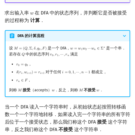
求出输入串
在 DFA 中的状态序列，并判断它是否被接受
𝑤
w
的过程称为
计算
．
DFA 的计算流程
设
是一个 DFA，
是一个串．
∗
𝑀
=
(
𝑄
,
Σ
,
𝛿
,
𝑞
,
𝐹
)
𝑤
=
𝑤
𝑤
⋯
𝑤
∈
Σ
M
=
(
Q
,
Σ
,
δ
,
q
0
,
F
)
w
=
w
1
w
2
⋯
w
n
∈
Σ
∗
0
1
2
𝑛
若存在
中的状态序列
满足
𝑄
𝑟
,
𝑟
,
⋯
,
𝑟
Q
r
0
,
r
1
,
⋯
,
r
n
0
1
𝑛
，
𝑟
=
𝑞
r
0
=
q
0
0
0
对于任何
都成立，
𝛿
(
𝑟
,
𝑤
)
=
𝑟
𝑖
=
0
,
1
,
⋯
,
𝑛
−
1
δ
(
r
i
,
w
i
+
1
)
=
r
i
+
1
i
=
0
,
1
,
⋯
,
n
−
1
𝑖
𝑖
+
1
𝑖
+
1
，
𝑟
∈
𝐹
r
n
∈
F
𝑛
则称
接受
（accepts）
．反之，则称
不接受
．
𝑀
𝑤
𝑀
𝑤
M
w
M
w
当一个 DFA 读入一个字符串时，从初始状态起按照转移函
数一个一个字符地转移．如果读入完一个字符串的所有字符
后位于一个接受状态，那么我们称这个 DFA
接受
这个字符
串，反之我们称这个 DFA
不接受
这个字符串．