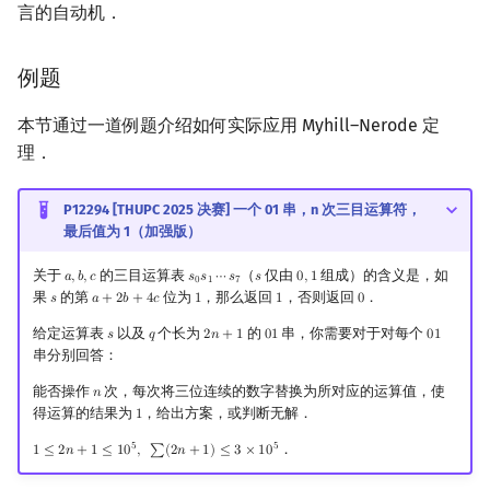
言的自动机．
例题
本节通过一道例题介绍如何实际应用 Myhill–Nerode 定
理．
P12294 [THUPC 2025 决赛] 一个 01 串，n 次三目运算符，
最后值为 1（加强版）
关于
的三目运算表
（
仅由
组成）的含义是，如
𝑎
,
𝑏
,
𝑐
𝑠
𝑠
⋯
𝑠
𝑠
0
,
1
a
,
b
,
c
s
0
s
1
⋯
s
7
s
0
,
1
0
1
7
果
的第
位为
，那么返回
，否则返回
．
𝑠
𝑎
+
2
𝑏
+
4
𝑐
1
1
0
s
a
+
2
b
+
4
c
1
1
0
给定运算表
以及
个长为
的
串，你需要对于对每个
𝑠
𝑞
2
𝑛
+
1
0
1
0
1
s
q
2
n
+
1
01
01
串分别回答：
能否操作
次，每次将三位连续的数字替换为所对应的运算值，使
𝑛
n
得运算的结果为
，给出方案，或判断无解．
1
1
5
5
．
1
≤
2
𝑛
+
1
≤
1
0
,
∑
(
2
𝑛
+
1
)
≤
3
×
1
0
1
≤
2
n
+
1
≤
10
5
,
∑
(
2
n
+
1
)
≤
3
×
10
5