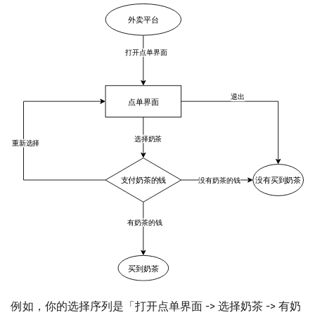
回文树
概率论
可持久化数据结构
欧拉图
二次剩余
KMP 自动机
序列自动机
博弈论
树套树
哈密顿图
阶 & 原根
AC 自动机
最小表示法
数值算法
K-D Tree
二分图
离散对数
后缀自动机
Lyndon 分解
序理论
动态树
平面图
高次剩余 & 单位根
广义后缀自动机
Main–Lorentz 算法
杨氏矩阵
析合树
弦图
数论分块
回文自动机
拟阵
PQ 树
图的着色
狄利克雷卷积
序列自动机
Berlekamp–Massey 算法
手指树
网络流
莫比乌斯反演
DP 套 DP
霍夫曼树
图的匹配
杜教筛
后缀链接
Prüfer 序列
Powerful Number 筛
例如，你的选择序列是「打开点单界面 -> 选择奶茶 -> 有奶
拓展阅读