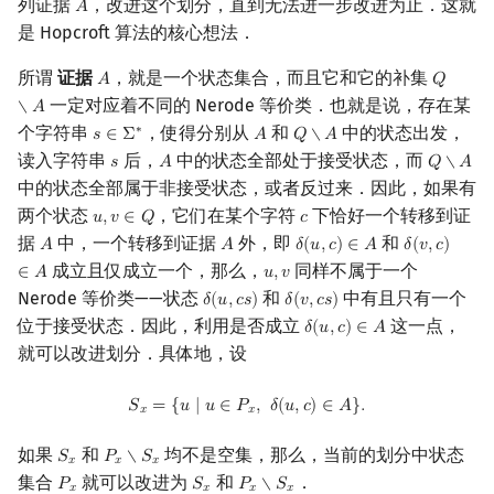
列证据
，改进这个划分，直到无法进一步改进为止．这就
𝐴
A
是 Hopcroft 算法的核心想法．
所谓
证据
，就是一个状态集合，而且它和它的补集
𝐴
𝑄
A
Q
∖
A
一定对应着不同的 Nerode 等价类．也就是说，存在某
∖
𝐴
个字符串
，使得分别从
和
中的状态出发，
∗
𝑠
∈
Σ
𝐴
𝑄
∖
𝐴
s
∈
Σ
∗
A
Q
∖
A
读入字符串
后，
中的状态全部处于接受状态，而
𝑠
𝐴
𝑄
∖
𝐴
s
A
Q
∖
A
中的状态全部属于非接受状态，或者反过来．因此，如果有
两个状态
，它们在某个字符
下恰好一个转移到证
𝑢
,
𝑣
∈
𝑄
𝑐
u
,
v
∈
Q
c
据
中，一个转移到证据
外，即
和
𝐴
𝐴
𝛿
(
𝑢
,
𝑐
)
∈
𝐴
𝛿
(
𝑣
,
𝑐
)
A
A
δ
(
u
,
c
)
∈
A
δ
(
v
,
c
)
∈
A
成立且仅成立一个，那么，
同样不属于一个
∈
𝐴
𝑢
,
𝑣
u
,
v
Nerode 等价类——状态
和
中有且只有一个
𝛿
(
𝑢
,
𝑐
𝑠
)
𝛿
(
𝑣
,
𝑐
𝑠
)
δ
(
u
,
c
s
)
δ
(
v
,
c
s
)
位于接受状态．因此，利用是否成立
这一点，
𝛿
(
𝑢
,
𝑐
)
∈
𝐴
δ
(
u
,
c
)
∈
A
就可以改进划分．具体地，设
S
x
=
{
u
∣
u
∈
P
x
,
δ
(
u
,
c
)
∈
A
}
.
𝑆
=
{
𝑢
∣
𝑢
∈
𝑃
,
𝛿
(
𝑢
,
𝑐
)
∈
𝐴
}
.
𝑥
𝑥
如果
和
均不是空集，那么，当前的划分中状态
𝑆
𝑃
∖
𝑆
S
x
P
x
∖
S
x
𝑥
𝑥
𝑥
集合
就可以改进为
和
．
𝑃
𝑆
𝑃
∖
𝑆
P
x
S
x
P
x
∖
S
x
𝑥
𝑥
𝑥
𝑥