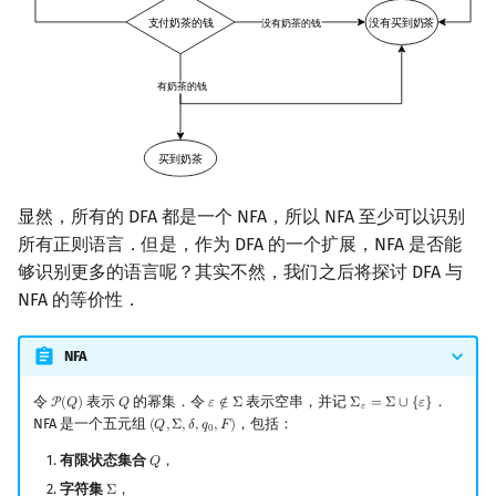
显然，所有的 DFA 都是一个 NFA，所以 NFA 至少可以识别
所有正则语言．但是，作为 DFA 的一个扩展，NFA 是否能
够识别更多的语言呢？其实不然，我们之后将探讨 DFA 与
NFA 的等价性．
NFA
令
表示
的幂集．令
表示空串，并记
．
P
(
𝑄
)
𝑄
𝜀
∉
Σ
Σ
=
Σ
∪
{
𝜀
}
P
(
Q
)
Q
ε
∉
Σ
Σ
ε
=
Σ
∪
{
ε
}
𝜀
NFA 是一个五元组
，包括：
(
𝑄
,
Σ
,
𝛿
,
𝑞
,
𝐹
)
(
Q
,
Σ
,
δ
,
q
0
,
F
)
0
有限状态集合
，
𝑄
Q
字符集
，
Σ
Σ