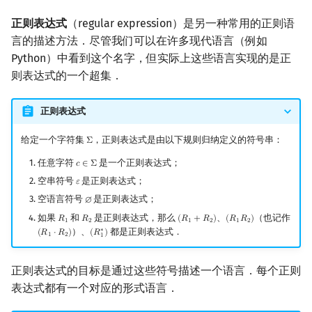
正则表达式
（regular expression）是另一种常用的正则语
言的描述方法．尽管我们可以在许多现代语言（例如
Python）中看到这个名字，但实际上这些语言实现的是正
则表达式的一个超集．
正则表达式
给定一个字符集
，正则表达式是由以下规则归纳定义的符号串：
Σ
Σ
任意字符
是一个正则表达式；
𝑐
∈
Σ
c
∈
Σ
空串符号
是正则表达式；
𝜀
ε
空语言符号
是正则表达式；
∅
∅
如果
和
是正则表达式，那么
、
（也记作
𝑅
𝑅
(
𝑅
+
𝑅
)
(
𝑅
𝑅
)
R
1
R
2
(
R
1
+
R
2
)
(
R
1
R
2
)
1
2
1
2
1
2
）、
∗
都是正则表达式．
(
𝑅
⋅
𝑅
)
(
𝑅
)
(
R
1
⋅
R
2
)
(
R
1
∗
)
1
2
1
正则表达式的目标是通过这些符号描述一个语言．每个正则
表达式都有一个对应的形式语言．