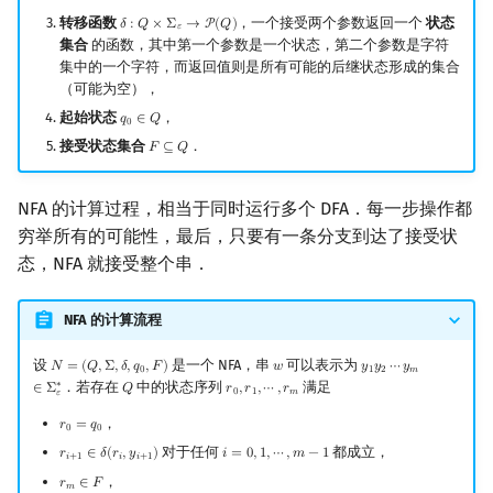
转移函数
，一个接受两个参数返回一个
状态
𝛿
:
𝑄
×
Σ
→
P
(
𝑄
)
δ
:
Q
×
Σ
ε
→
P
(
Q
)
𝜀
集合
的函数，其中第一个参数是一个状态，第二个参数是字符
集中的一个字符，而返回值则是所有可能的后继状态形成的集合
（可能为空），
起始状态
，
𝑞
∈
𝑄
q
0
∈
Q
0
接受状态集合
．
𝐹
⊆
𝑄
F
⊆
Q
NFA 的计算过程，相当于同时运行多个 DFA．每一步操作都
穷举所有的可能性，最后，只要有一条分支到达了接受状
态，NFA 就接受整个串．
NFA 的计算流程
设
是一个 NFA，串
可以表示为
𝑁
=
(
𝑄
,
Σ
,
𝛿
,
𝑞
,
𝐹
)
𝑤
𝑦
𝑦
⋯
𝑦
N
=
(
Q
,
Σ
,
δ
,
q
0
,
F
)
w
y
1
y
2
⋯
y
m
∈
Σ
ε
∗
0
1
2
𝑚
．若存在
中的状态序列
满足
∗
∈
Σ
𝑄
𝑟
,
𝑟
,
⋯
,
𝑟
Q
r
0
,
r
1
,
⋯
,
r
m
0
1
𝑚
𝜀
，
𝑟
=
𝑞
r
0
=
q
0
0
0
对于任何
都成立，
𝑟
∈
𝛿
(
𝑟
,
𝑦
)
𝑖
=
0
,
1
,
⋯
,
𝑚
−
1
r
i
+
1
∈
δ
(
r
i
,
y
i
+
1
)
i
=
0
,
1
,
⋯
,
m
−
1
𝑖
+
1
𝑖
𝑖
+
1
，
𝑟
∈
𝐹
r
m
∈
F
𝑚