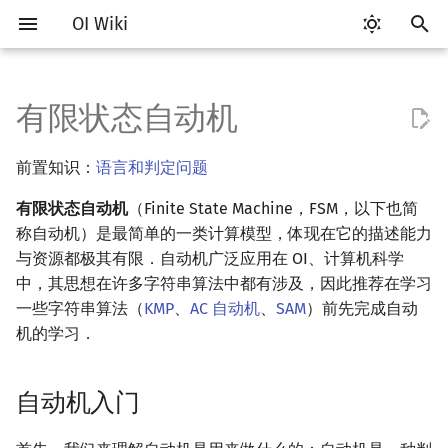
OI Wiki
键
入
有限状态自动机
Getting Started
比赛相关简介
工具软件简介
语言基础简介
算法基础简介
搜索部分简介
动态规划部分简介
字符串部分简介
数学部分简介
数据结构部分简介
图论部分简介
计算几何部分简介
离线算法简介
随机函数
自动机入门
RMQ
OI 赛事与赛制
题型概述
读入、输出优化
Vim
评测工具简介
Testlib 简介
Hello, World!
C++ 标准库简介
类
复杂度简介
排序简介
DP 优化简介
后缀数组简介
数字系统简介
数论基础
多项式与生成函数简介
排列组合
线性代数简介
线性规划基础
基本概念
基本概念
博弈论简介
插值
并查集
堆简介
分块思想
线段树基础
二叉搜索树 & 平衡树
可持久化数据结构简介
线段树套线段树
Link Cut Tree
树基础
最短路
最小生成树
强连通分量
网络流简介
图匹配
莫队算法简介
以
前置知识：
语言和判定问题
开
关于本项目
赛事
代码编辑工具
C++ 基础
复杂度
DFS（搜索）
动态规划基础
字符串基础
布尔代数
栈
图论相关概念
二维计算几何基础
CDQ 分治
随机化技巧
确定性有限状态自动机
并查集应用
ICPC/CCPC 赛事与赛制
交互题
分段打表
Emacs
Arbiter
通用
C++ 语法基础
STL 容器
命名空间
均摊复杂度
选择排序
单调队列/单调栈优化
最优原地后缀排序算法
进位制
模算术简介
代数基本定理
抽屉原理
向量
单纯形法
群论
条件概率与独立性
公平组合游戏
数值积分
并查集复杂度
二叉堆
块状数组
线段树合并 & 分裂
Treap
可持久化线段树
平衡树套线段树
全局平衡二叉树
树的直径
差分约束
最小树形图
双连通分量
最大流
二分图最大匹配
普通莫队算法
有限状态自动机
（Finite State Machine，FSM，以下也简
始
如何参与
题型
评测工具
C++ 标准库
枚举
BFS（搜索）
记忆化搜索
标准库
数字系统
队列
图的存储
三维计算几何基础
整体二分
爬山算法
非确定性有限状态自动机
括号序列
称自动机）是最简单的一类计算模型，体现在它的描述能力
常见错误
VS Code
Cena
Generator
变量
STL 算法
值类别
冒泡排序
斜率优化
平衡三进制
素数
快速傅里叶变换
容斥原理
内积和外积
环论
随机变量
零和游戏
高斯消元
配对堆
块状链表
李超线段树
Splay 树
可持久化块状数组
线段树套平衡树
Euler Tour Tree
树的中心
k 短路
最小直径生成树
割点和桥
最小割
二分图最大权匹配
带修改莫队
搜
与资源都极其有限．自动机广泛应用在 OI、计算机科学
OI Wiki 不是什么
学习路线
命令行
C++ 进阶
模拟
双向搜索
背包 DP
字符串匹配
位操作
链表
DFS（图论）
距离
莫队算法
模拟退火
DFA 与 NFA 的等价性
线段树与离线询问
常见技巧
Atom
CCR Plus
Validator
运算
bitset
重载运算符
插入排序
四边形不等式优化
格雷码
最大公约数
快速数论变换
斐波那契数列
矩阵
域论
随机变量的数字特征
非公平组合游戏
牛顿迭代法
左偏树
树分块
猫树
WBLT
可持久化平衡树
树状数组套权值线段树
Top Tree
树的重心
同余最短路
圆方树
费用流
一般图最大匹配
树上莫队
索
中，其思想在许多字符串算法中都有涉及，因此推荐在学习
一些字符串算法（
KMP
、
AC 自动机
、
SAM
）前先完成自动
格式手册
学习资源
命令行编译与调试
C++ 与其他常用语言的区别
递归 & 分治
启发式搜索
区间 DP
字符串哈希
二进制集合操作
哈希表
BFS（图论）
Pick 定理
计算 DFA 与 NFA 的时间复杂
Eclipse
Lemon
Interactor
流程控制语句
string
引用
计数排序
Slope Trick 优化
欧拉函数
快速沃尔什变换
错位排列
初等变换
Schreier–Sims 算法
概率不等式
Sqrt Tree
区间最值操作 & 区间历史
替罪羊树
可持久化字典树
分块套树状数组
最近公共祖先
点/边连通度
上下界网络流
一般图最大权匹配
回滚莫队
机的学习．
度
值
数学符号表
技巧
编译器
Pascal 转 C++ 急救
贪心
A*
DAG 上的 DP
字典树 (Trie)
高精度计算
并查集
树上问题
三角剖分
Notepad++
Checker
高级数据类型
pair
常量
基数排序
WQS 二分
筛法
Chirp Z 变换
卡特兰数
行列式
笛卡尔树
可持久化可并堆
树链剖分
Stoer–Wagner 算法
稳定匹配
二维莫队
自动机入门
正则表达式与正则语言
Kinetic Tournament Tree
F.A.Q.
出题
WSL (Windows 10)
Python 速成
排序
迭代加深搜索
树形 DP
前缀函数与 KMP 算法
快速幂
堆
有向无环图
凸包
Kate
函数
新版 C++ 特性
快速排序
状态设计优化
分解质因数
多项式牛顿迭代
斯特林数
线性空间
Size Balanced Tree
树上启发式合并
莫队二次离线