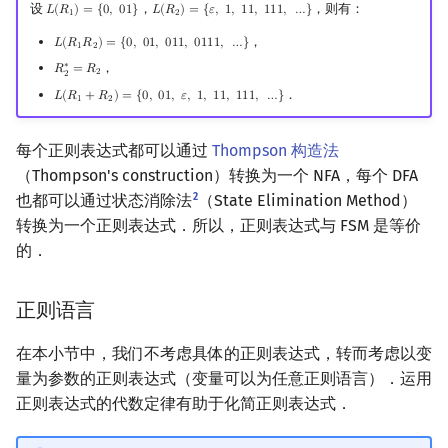
设
，
，则有：
𝐿
(
𝑅
)
=
{
0
,
0
1
}
𝐿
(
𝑅
)
=
{
𝜀
,
1
,
1
1
,
1
1
1
,
…
}
L
(
R
1
)
=
{
0
,
01
}
L
(
R
2
)
=
{
ε
,
1
,
11
,
111
,
…
}
1
2
，
𝐿
(
𝑅
𝑅
)
=
{
0
,
0
1
,
0
1
1
,
0
1
1
1
,
…
}
L
(
R
1
R
2
)
=
{
0
,
01
,
011
,
0111
,
…
}
1
2
∗
，
𝑅
=
𝑅
R
2
∗
=
R
2
2
2
．
𝐿
(
𝑅
+
𝑅
)
=
{
0
,
0
1
,
𝜀
,
1
,
1
1
,
1
1
1
,
…
}
L
(
R
1
+
R
2
)
=
{
0
,
01
,
ε
,
1
,
11
,
111
,
…
}
1
2
每个正则表达式都可以通过
Thompson 构造法
（Thompson's construction）转换为一个 NFA，每个 DFA
2
也都可以通过状态消除法
（State Elimination Method）
转换为一个正则表达式．所以，正则表达式与 FSM 是等价
的．
正则语言
在本小节中，我们不考虑具体的正则表达式，转而考虑以变
量为参数的正则表达式（变量可以为任意正则语言）．运用
正则表达式的代数定律有助于化简正则表达式．