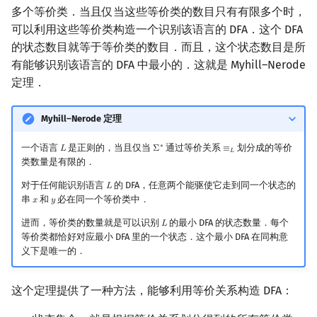
多个等价类．当且仅当这些等价类的数目只有有限多个时，
可以利用这些等价类构造一个识别该语言的 DFA．这个 DFA
的状态数目就等于等价类的数目．而且，这个状态数目是所
有能够识别该语言的 DFA 中最小的．这就是 Myhill–Nerode
定理．
Myhill–Nerode 定理
一个语言
是正则的，当且仅当
通过等价关系
划分成的等价
∗
𝐿
Σ
≡
L
Σ
∗
≡
L
𝐿
类数量是有限的．
对于任何能识别语言
的 DFA，任意两个能驱使它走到同一个状态的
𝐿
L
串
和
必在同一个等价类中．
𝑥
𝑦
x
y
进而，等价类的数量就是可以识别
的最小 DFA 的状态数量．每个
𝐿
L
等价类都恰好对应最小 DFA 里的一个状态．这个最小 DFA 在同构意
义下是唯一的．
这个定理提供了一种方法，能够利用等价关系构造 DFA：