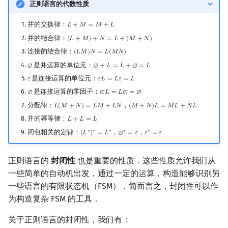
正则语言的代数性质
并的交换律：
𝐿
+
𝑀
=
𝑀
+
𝐿
L
+
M
=
M
+
L
并的结合律：
(
𝐿
+
𝑀
)
+
𝑁
=
𝐿
+
(
𝑀
+
𝑁
)
(
L
+
M
)
+
N
=
L
+
(
M
+
N
)
连接的结合律：
(
𝐿
𝑀
)
𝑁
=
𝐿
(
𝑀
𝑁
)
(
L
M
)
N
=
L
(
M
N
)
是并运算的单位元：
∅
∅
+
𝐿
=
𝐿
+
∅
=
𝐿
∅
∅
+
L
=
L
+
∅
=
L
是连接运算的单位元：
𝜀
𝜀
𝐿
=
𝐿
𝜀
=
𝐿
ε
ε
L
=
L
ε
=
L
是连接运算的零因子：
∅
∅
𝐿
=
𝐿
∅
=
∅
∅
∅
L
=
L
∅
=
∅
分配律：
，
𝐿
(
𝑀
+
𝑁
)
=
𝐿
𝑀
+
𝐿
𝑁
(
𝑀
+
𝑁
)
𝐿
=
𝑀
𝐿
+
𝑁
𝐿
L
(
M
+
N
)
=
L
M
+
L
N
(
M
+
N
)
L
=
M
L
+
N
L
并的幂等律：
𝐿
+
𝐿
=
𝐿
L
+
L
=
L
闭包相关的定律：
，
，
∗
∗
∗
∗
∗
(
𝐿
)
=
𝐿
∅
=
𝜀
𝜀
=
𝜀
(
L
∗
)
∗
=
L
∗
∅
∗
=
ε
ε
∗
=
ε
正则语言的
封闭性
也是重要的性质．这些性质允许我们从
一些简单的自动机出发，通过一定的运算，构造能够识别另
一些语言的有限状态机（FSM）．简而言之，封闭性可以作
为构造复杂 FSM 的工具．
关于正则语言的封闭性，我们有：