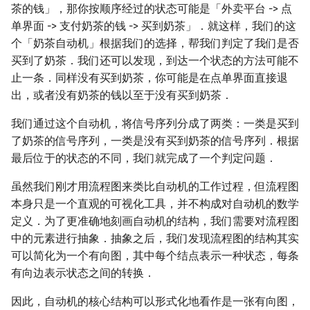
茶的钱」，那你按顺序经过的状态可能是「外卖平台 -> 点
矩阵树定理
Min_25 筛
单界面 -> 支付奶茶的钱 -> 买到奶茶」．就这样，我们的这
个「奶茶自动机」根据我们的选择，帮我们判定了我们是否
LGV 引理
洲阁筛
买到了奶茶．我们还可以发现，到达一个状态的方法可能不
止一条．同样没有买到奶茶，你可能是在点单界面直接退
最大团搜索算法
类欧几里德算法
出，或者没有奶茶的钱以至于没有买到奶茶．
支配树
Meissel–Lehmer 算法
我们通过这个自动机，将信号序列分成了两类：一类是买到
了奶茶的信号序列，一类是没有买到奶茶的信号序列．根据
图上随机游走
连分数
最后位于的状态的不同，我们就完成了一个判定问题．
Stern–Brocot 树与 Farey
虽然我们刚才用流程图来类比自动机的工作过程，但流程图
本身只是一个直观的可视化工具，并不构成对自动机的数学
二次域
定义．为了更准确地刻画自动机的结构，我们需要对流程图
中的元素进行抽象．抽象之后，我们发现流程图的结构其实
Pell 方程
可以简化为一个有向图，其中每个结点表示一种状态，每条
有向边表示状态之间的转换．
因此，自动机的核心结构可以形式化地看作是一张有向图，