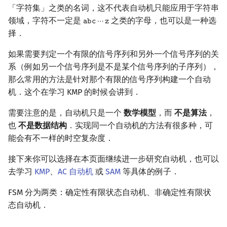
「字符集」之类的名词，这不代表自动机只能应用于字符串
领域，字符不一定是
之类的字母，也可以是一种选
𝚊
𝚋
𝚌
⋯
𝚣
a
b
c
⋯
z
择．
如果需要判定一个有限的信号序列和另外一个信号序列的关
系（例如另一个信号序列是不是某个信号序列的子序列），
那么常用的方法是针对那个有限的信号序列构建一个自动
机．这个在学习 KMP 的时候会讲到．
需要注意的是，自动机只是一个
数学模型
，而
不是算法
，
也
不是数据结构
．实现同一个自动机的方法有很多种，可
能会有不一样的时空复杂度．
接下来你可以选择在本页面继续进一步研究自动机，也可以
去学习
KMP
、
AC 自动机
或
SAM
等具体的例子．
FSM 分为两类：确定性有限状态自动机、非确定性有限状
态自动机．