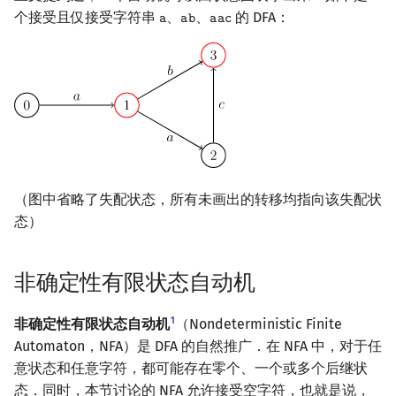
个接受且仅接受字符串
、
、
的 DFA：
𝚊
𝚊
𝚋
𝚊
𝚊
𝚌
a
a
b
a
a
c
（图中省略了失配状态，所有未画出的转移均指向该失配状
态）
非确定性有限状态自动机
1
非确定性有限状态自动机
（Nondeterministic Finite
Automaton，NFA）是 DFA 的自然推广．在 NFA 中，对于任
意状态和任意字符，都可能存在零个、一个或多个后继状
态．同时，本节讨论的 NFA 允许接受空字符，也就是说，