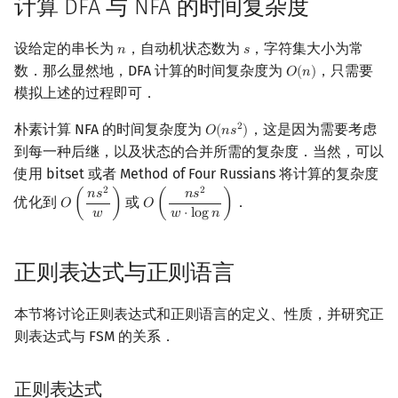
计算 DFA 与 NFA 的时间复杂度
设给定的串长为
，自动机状态数为
，字符集大小为常
𝑛
𝑠
n
s
数．那么显然地，DFA 计算的时间复杂度为
，只需要
𝑂
(
𝑛
)
O
(
n
)
模拟上述的过程即可．
朴素计算 NFA 的时间复杂度为
，这是因为需要考虑
2
𝑂
(
𝑛
𝑠
)
O
(
n
s
2
)
到每一种后继，以及状态的合并所需的复杂度．当然，可以
使用 bitset 或者 Method of Four Russians 将计算的复杂度
2
2
𝑛
𝑠
𝑛
𝑠
优化到
或
．
𝑂
(
)
𝑂
(
)
O
(
n
s
2
w
)
O
(
n
s
2
w
⋅
log
n
)
𝑤
𝑤
⋅
l
o
g
𝑛
正则表达式与正则语言
本节将讨论正则表达式和正则语言的定义、性质，并研究正
则表达式与 FSM 的关系．
正则表达式