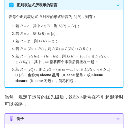
正则表达式所表示的语言
设每个正则表达式
对应的形式语言为
，则有：
𝑅
𝐿
(
𝑅
)
R
L
(
R
)
若
，其中
，则
；
𝑅
=
𝑐
𝑐
∈
Σ
𝐿
(
𝑅
)
=
{
𝑐
}
R
=
c
c
∈
Σ
L
(
R
)
=
{
c
}
若
，则
；
𝑅
=
𝜀
𝐿
(
𝑅
)
=
{
𝜀
}
R
=
ε
L
(
R
)
=
{
ε
}
若
，则
；
𝑅
=
∅
𝐿
(
𝑅
)
=
∅
R
=
∅
L
(
R
)
=
∅
若
，则
；
𝑅
=
(
𝑅
+
𝑅
)
𝐿
(
𝑅
)
=
𝐿
(
𝑅
)
∪
𝐿
(
𝑅
)
R
=
(
R
1
+
R
2
)
L
(
R
)
=
L
(
R
1
)
∪
L
(
R
2
)
1
2
1
2
若
，则
𝑅
=
(
𝑅
𝑅
)
=
(
𝑅
⋅
𝑅
)
𝐿
(
𝑅
)
=
{
𝑢
𝑣
∣
𝑢
∈
𝐿
(
𝑅
)
,
𝑣
R
=
(
R
1
R
2
)
=
(
R
1
⋅
R
2
)
L
(
R
)
=
{
u
v
∣
u
∈
L
(
R
1
)
,
v
∈
L
(
R
2
)
}
1
2
1
2
1
，其中，
指将两个串前后拼接在一起；
∈
𝐿
(
𝑅
)
}
𝑢
𝑣
u
v
2
若
∗
，则
𝑅
=
(
𝑅
)
𝐿
(
𝑅
)
=
{
𝑢
𝑢
⋯
𝑢
∣
𝑢
∈
𝐿
(
𝑅
)
,
𝑛
∈
𝐍
}
R
=
(
R
1
∗
)
L
(
R
)
=
{
u
1
u
2
⋯
u
n
∣
u
i
∈
L
(
R
1
)
,
n
∈
N
+
}
∪
{
ε
}
1
2
𝑛
𝑖
1
+
1
，也称为
Kleene 星号
（Kleene 星号）或
Kleene
∪
{
𝜀
}
closure
（Kleene 闭包），简称闭包．
当然，规定了运算的优先级后，这些小括号在不引起混淆时
可以省略．
例子