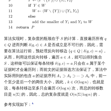
9
𝑃
←
(
𝑃
∖
{
𝑌
}
)
∪
{
𝑌
,
𝑌
}
1
2
1
0
𝐢
𝐟
𝑌
∈
𝑊
1
1
𝑊
←
(
𝑊
∖
{
𝑌
}
)
∪
{
𝑌
,
𝑌
}
1
2
1
2
𝐞
𝐥
𝐬
𝐞
1
3
a
d
d
t
h
e
s
m
a
l
l
e
r
o
f
𝑌
a
n
d
𝑌
t
o
𝑊
1
2
1
4
𝐫
𝐞
𝐭
𝐮
𝐫
𝐧
𝑃
算法实现时，复杂度的瓶颈在于
的计算．直接遍历所有
𝑆
𝑞
S
q
∈
进而判断
是否成立是不可行的．因此，需
∈
𝑄
𝛿
(
𝑞
,
𝑐
)
∈
𝐴
δ
(
q
,
c
)
∈
A
要在算法运行前，预处理反向转移边
，
{
𝑞
∈
𝑄
∣
𝛿
(
𝑞
,
𝑐
)
=
𝑎
}
{
q
∈
Q
∣
δ
(
q
,
c
)
=
a
}
从而，利用这些反向转移，遍历
，就可以得到集合
𝑎
∈
𝐴
a
∈
A
．这样做可以保证每条转移
只会在
属于某个
𝑆
𝛿
(
𝑞
,
𝑐
)
=
𝑎
𝑎
S
δ
(
q
,
c
)
=
a
a
证据时才会遍历到；而前文的证据筛选方法保证了，算法中
实际用到的包含
的证据序列
中，前一
𝑎
𝐴
⊃
𝐴
⊃
⋯
⊃
𝐴
a
A
1
⊃
A
2
⊃
⋯
⊃
A
k
1
2
𝑘
个至少是后一个的两倍大小，因此，
．也就是
𝑘
∈
𝑂
(
l
o
g
𝑛
)
k
∈
O
(
log
n
)
说，每条转移边至多只会遍历
次，而总的转移数
𝑂
(
l
o
g
𝑛
)
O
(
log
n
)
目是
的，因此，总的复杂度就是
的．
𝑛
|
Σ
|
𝑂
(
𝑛
|
Σ
|
l
o
g
𝑛
)
n
|
Σ
|
O
(
n
|
Σ
|
log
n
)
4
参考实现如下：