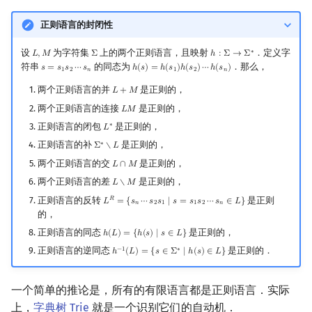
正则语言的封闭性
设
为字符集
上的两个正则语言，且映射
．定义字
∗
𝐿
,
𝑀
Σ
ℎ
:
Σ
→
Σ
L
,
M
Σ
h
:
Σ
→
Σ
∗
符串
的同态为
．那么，
𝑠
=
𝑠
𝑠
⋯
𝑠
ℎ
(
𝑠
)
=
ℎ
(
𝑠
)
ℎ
(
𝑠
)
⋯
ℎ
(
𝑠
)
s
=
s
1
s
2
⋯
s
n
h
(
s
)
=
h
(
s
1
)
h
(
s
2
)
⋯
h
(
s
n
)
1
2
𝑛
1
2
𝑛
两个正则语言的并
是正则的，
𝐿
+
𝑀
L
+
M
两个正则语言的连接
是正则的，
𝐿
𝑀
L
M
正则语言的闭包
是正则的，
∗
𝐿
L
∗
正则语言的补
是正则的，
∗
Σ
∖
𝐿
Σ
∗
∖
L
两个正则语言的交
是正则的，
𝐿
∩
𝑀
L
∩
M
两个正则语言的差
是正则的，
𝐿
∖
𝑀
L
∖
M
正则语言的反转
是正则
𝑅
𝐿
=
{
𝑠
⋯
𝑠
𝑠
∣
𝑠
=
𝑠
𝑠
⋯
𝑠
∈
𝐿
}
L
R
=
{
s
n
⋯
s
2
s
1
∣
s
=
s
1
s
2
⋯
s
n
∈
L
}
𝑛
2
1
1
2
𝑛
的，
正则语言的同态
是正则的，
ℎ
(
𝐿
)
=
{
ℎ
(
𝑠
)
∣
𝑠
∈
𝐿
}
h
(
L
)
=
{
h
(
s
)
∣
s
∈
L
}
正则语言的逆同态
是正则的．
−
1
∗
ℎ
(
𝐿
)
=
{
𝑠
∈
Σ
∣
ℎ
(
𝑠
)
∈
𝐿
}
h
−
1
(
L
)
=
{
s
∈
Σ
∗
∣
h
(
s
)
∈
L
}
一个简单的推论是，所有的有限语言都是正则语言．实际
上，
字典树 Trie
就是一个识别它们的自动机．