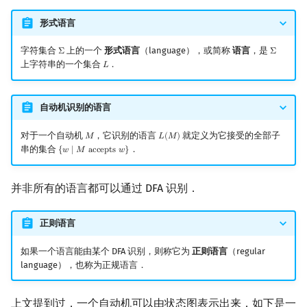
形式语言
字符集合
上的一个
形式语言
（language），或简称
语言
，是
Σ
Σ
Σ
Σ
上字符串的一个集合
．
𝐿
L
自动机识别的语言
对于一个自动机
，它识别的语言
就定义为它接受的全部子
𝑀
𝐿
(
𝑀
)
M
L
(
M
)
串的集合
．
{
𝑤
∣
𝑀
a
c
c
e
p
t
s
𝑤
}
{
w
∣
M
accepts
w
}
并非所有的语言都可以通过 DFA 识别．
正则语言
如果一个语言能由某个 DFA 识别，则称它为
正则语言
（regular
language），也称为正规语言．
上文提到过，一个自动机可以由状态图表示出来．如下是一