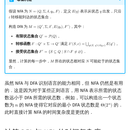
假设 NFA 为
．定义
表示从状态
出发，只沿
𝑁
=
(
𝑄
,
Σ
,
𝛿
,
𝑞
,
𝐹
)
𝐸
(
𝑞
)
𝑞
N
=
(
Q
,
Σ
,
δ
,
q
0
,
F
)
E
(
q
)
q
0
转移能到达的状态集合．
𝜀
ε
构造 DFA 为
，其中：
′
′
′
𝑀
=
(
𝑄
,
Σ
,
𝛿
,
𝐸
(
𝑞
)
,
𝐹
)
M
=
(
Q
′
,
Σ
,
δ
′
,
E
(
q
0
)
,
F
′
)
0
有限状态集合
，
′
𝑄
=
P
(
𝑄
)
Q
′
=
P
(
Q
)
转移函数
满足
，
′
′
′
′
′
⋃
𝛿
:
𝑄
×
Σ
→
𝑄
𝛿
(
𝑆
,
𝑐
)
=
𝐸
(
𝑞
)
δ
′
:
Q
′
×
Σ
→
Q
′
δ
′
(
S
,
c
)
=
⋃
q
∈
S
,
q
′
∈
δ
(
q
,
c
)
E
(
q
′
)
′
𝑞
∈
𝑆
,
𝑞
∈
𝛿
(
𝑞
,
𝑐
)
接受状态集合
．
′
𝐹
=
{
𝑆
⊆
𝑄
∣
𝑆
∩
𝐹
≠
∅
}
F
′
=
{
S
⊆
Q
∣
S
∩
F
≠
∅
}
显然，计算的每一步中，
所在的状态都对应
可能处于的状态集
𝑀
𝑁
M
N
合．
虽然 NFA 与 DFA 识别语言的能力相同，但 NFA 仍然是有用
的．这是因为对于某些正则语言，用 NFA 表示所需的状态
数远小于 DFA 所需的状态数．例如，可以构造出一个状态
数为
的 NFA 使得它对应的最小 DFA 状态数是
的．
𝑛
𝑛
Θ
(
2
)
n
Θ
(
2
n
)
此时直接计算 NFA 的时间复杂度是更优的．