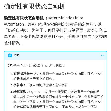
确定性有限状态自动机
确定性有限状态自动机
（Deterministic Finite
Automaton，DFA）体现在它的判定过程是确定性的．以
「奶茶自动机」为例子，你只要打开点单界面，就会进入点
单界面，不会出现网络崩溃打不开、手机没电黑屏了之类的
意外情况．
DFA
DFA 是一个五元组
，包括：
(
𝑄
,
Σ
,
𝛿
,
𝑞
,
𝐹
)
(
Q
,
Σ
,
δ
,
q
0
,
F
)
0
有限状态集合
．如果把一个 DFA 看成一张有向图，那么 DFA 中
𝑄
Q
的状态就相当于图上的顶点．
字符集
．该自动机只能输入这些字符．
Σ
Σ
转移函数
是一个接受两个参数返回一个值的函
𝛿
:
𝑄
×
Σ
→
𝑄
δ
:
Q
×
Σ
→
Q
数，其中第一个参数和返回值都是一个状态，第二个参数是字符
集中的一个字符．如果把一个 DFA 看成一张有向图，那么 DFA 中
的转移函数就相当于顶点间的边，而每条边上都有一个字符．