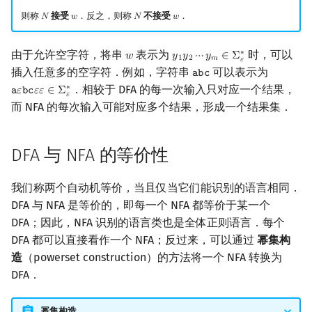
则称
接受
．反之，则称
不接受
．
𝑁
𝑤
𝑁
𝑤
N
w
N
w
由于允许空字符，将串
表示为
时，可以
∗
𝑤
𝑦
𝑦
⋯
𝑦
∈
Σ
w
y
1
y
2
⋯
y
m
∈
Σ
ε
∗
1
2
𝑚
𝜀
插入任意多的空字符．例如，字符串
可以表示为
𝚊
𝚋
𝚌
abc
．相较于 DFA 的每一次输入只对应一个结果，
∗
𝚊
𝜀
𝚋
𝚌
𝜀
𝜀
∈
Σ
a
ε
bc
ε
ε
∈
Σ
ε
∗
𝜀
而 NFA 的每次输入可能对应多个结果，形成一个结果集．
DFA 与 NFA 的等价性
我们称两个自动机等价，当且仅当它们能识别的语言相同．
DFA 与 NFA 是等价的，即每一个 NFA 都等价于某一个
DFA；因此，NFA 识别的语言类也是全体正则语言．每个
DFA 都可以直接看作一个 NFA；反过来，可以通过
幂集构
造
（powerset construction）的方法将一个 NFA 转换为
DFA．
幂集构造