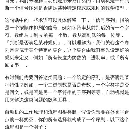
首先，我们来理解自动机是用来做什么的：自动机是一种判
正则表达式
断一个信号序列是否满足某种特定模式或规则的数学模型．
镜像站列表
Special Judge
Java 速成
前缀和 & 差分
IDA*
状压 DP
Boyer–Moore 算法
置换和排列
块状数据结构
拓扑排序
扫描线
Dev-C++
文件操作
Lambda 表达式
归并排序
裴蜀定理 & 一次不定方程
多项式多点求值|快速插值
贝尔数
线性基
AVL 树
虚树
莫队配合 bitset
正则语言
这句话中的一些术语可以具体解释一下．「信号序列」指的
致谢
Testlib
Java 进阶
二分
回溯法
数位 DP
Z 函数（扩展 KMP）
弧度制与坐标系
单调栈
最短路问题
旋转卡壳
CLion
pb_ds
堆排序
费马小定理 & 欧拉定理
多项式初等函数
伯努利数
线性映射
红黑树
树分治
是一个按顺序排列的信号，例如字符串从前到后的每一个字
Myhill–Nerode 定理
符、数组从
到
的每一个数、数从高到低的每一位等．
1
𝑛
1
n
Polygon
倍增
Dancing Links
插头 DP
AC 自动机
复数
单调队列
生成树问题
半平面交
Geany
编译优化
桶排序
模逆元
常系数齐次线性递推
Entringer Number
特征多项式
左偏红黑树
动态树分治
「判断是否满足某种规则」，可以理解为：我们关心这个序
例题
列是否属于某个特定的集合．这个集合由我们事先设定好的
OJ 工具
构造
Alpha–Beta 剪枝
计数 DP
后缀数组 (SA)
数论
ST 表
斯坦纳树
平面最近点对
Xcode
希尔排序
线性同余方程
多项式平移|连续点值平移
Eulerian Number
对角化
AA 树
AHU 算法
规则来定义，例如「所有长度为偶数的二进制串」或「所有
习题
回文串」．
LaTeX 入门
优化
动态 DP
后缀自动机 (SAM)
多项式与生成函数
树状数组
拆点
随机增量法
GUIDE
锦标赛排序
中国剩余定理
符号化方法
分拆数
Jordan标准型
树哈希
DFA 最小化
有时我们需要回答这类问题：一个给定的序列，是否满足某
Git
概率 DP
后缀平衡树
组合数学
线段树
连通性相关
反演变换
Sublime Text
Tim 排序
升幂引理
Lagrange 反演
范德蒙德卷积
树上随机游走
种特性？例如，一个二进制数是否是奇数，一个字符串是否
例题
是回文，或是否是另一个字符串的子序列等等．自动机就是
DP 套 DP
广义后缀自动机
线性代数
划分树
环计数问题
计算几何杂项
CP Editor
排序相关 STL
阶乘取模
形式幂级数复合|复合逆
Pólya 计数
用来解决这类问题的数学工具．
习题
DP 优化
后缀树
线性规划
二叉搜索树 & 平衡树
最小环
Code::Blocks
排序应用
卢卡斯定理
普通生成函数
图论计数
自动机的工作原理和流程图很类似．假设你想要在外卖平台
自动机常见应用
点购一杯奶茶，你的所有选择就构成了一个序列．以下这个
其它 DP 方法
Manacher
抽象代数
跳表
2-SAT
同余方程
指数生成函数
流程图是一个例子：
字典树