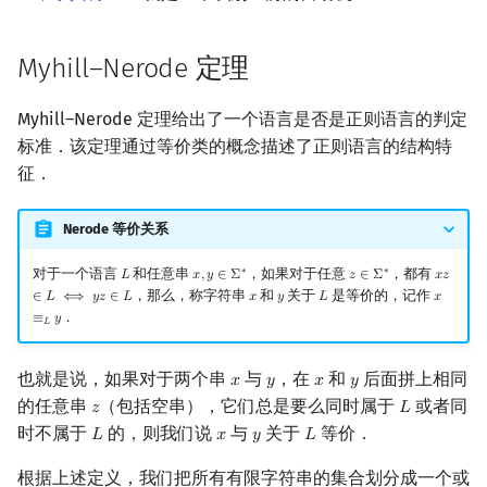
Myhill–Nerode 定理
Myhill–Nerode 定理给出了一个语言是否是正则语言的判定
标准．该定理通过等价类的概念描述了正则语言的结构特
征．
Nerode 等价关系
对于一个语言
和任意串
，如果对于任意
，都有
∗
∗
𝐿
𝑥
,
𝑦
∈
Σ
𝑧
∈
Σ
𝑥
𝑧
L
x
,
y
∈
Σ
∗
z
∈
Σ
∗
x
z
∈
L
，那么，称字符串
和
关于
是等价的，记作
∈
𝐿
⟺
𝑦
𝑧
∈
𝐿
𝑥
𝑦
𝐿
𝑥
x
y
L
x
≡
L
y
．
≡
𝑦
𝐿
也就是说，如果对于两个串
与
，在
和
后面拼上相同
𝑥
𝑦
𝑥
𝑦
x
y
x
y
的任意串
（包括空串），它们总是要么同时属于
或者同
𝑧
𝐿
z
L
时不属于
的，则我们说
与
关于
等价．
𝐿
𝑥
𝑦
𝐿
L
x
y
L
根据上述定义，我们把所有有限字符串的集合划分成一个或