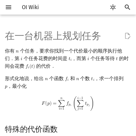
OI Wiki
键
入
在一台机器上规划任务
Getting Started
比赛相关简介
工具软件简介
语言基础简介
算法基础简介
搜索部分简介
动态规划部分简介
字符串部分简介
数学部分简介
数据结构部分简介
图论部分简介
计算几何部分简介
离线算法简介
随机函数
特殊的代价函数
RMQ
OI 赛事与赛制
题型概述
读入、输出优化
Vim
评测工具简介
Testlib 简介
Hello, World!
C++ 标准库简介
类
复杂度简介
排序简介
DP 优化简介
后缀数组简介
数字系统简介
数论基础
多项式与生成函数简介
排列组合
线性代数简介
线性规划基础
基本概念
基本概念
博弈论简介
插值
并查集
堆简介
分块思想
线段树基础
二叉搜索树 & 平衡树
可持久化数据结构简介
线段树套线段树
Link Cut Tree
树基础
最短路
最小生成树
强连通分量
网络流简介
图匹配
莫队算法简介
以
你有
个任务，要求你找到一个代价最小的顺序执行他
𝑛
n
开
关于本项目
赛事
代码编辑工具
C++ 基础
复杂度
DFS（搜索）
动态规划基础
字符串基础
布尔代数
栈
图论相关概念
二维计算几何基础
CDQ 分治
随机化技巧
并查集应用
线性代价函数
ICPC/CCPC 赛事与赛制
交互题
分段打表
Emacs
Arbiter
通用
C++ 语法基础
STL 容器
命名空间
均摊复杂度
选择排序
单调队列/单调栈优化
最优原地后缀排序算法
进位制
模算术简介
代数基本定理
抽屉原理
向量
单纯形法
群论
条件概率与独立性
公平组合游戏
数值积分
并查集复杂度
二叉堆
块状数组
线段树合并 & 分裂
Treap
可持久化线段树
平衡树套线段树
全局平衡二叉树
树的直径
差分约束
最小树形图
双连通分量
最大流
二分图最大匹配
普通莫队算法
们．第
个任务花费的时间是
，而第
个任务等待
的时
𝑖
𝑡
𝑖
𝑡
i
t
i
i
t
𝑖
始
间会花费
的代价．
𝑓
(
𝑡
)
f
(
t
)
𝑖
如何参与
题型
评测工具
C++ 标准库
枚举
BFS（搜索）
记忆化搜索
标准库
数字系统
队列
图的存储
三维计算几何基础
整体二分
爬山算法
括号序列
指数代价函数
常见错误
VS Code
Cena
Generator
变量
STL 算法
值类别
冒泡排序
斜率优化
平衡三进制
素数
快速傅里叶变换
容斥原理
内积和外积
环论
随机变量
零和游戏
高斯消元
配对堆
块状链表
李超线段树
Splay 树
可持久化块状数组
线段树套平衡树
Euler Tour Tree
树的中心
k 短路
最小直径生成树
割点和桥
最小割
二分图最大权匹配
带修改莫队
搜
形式化地说，给出
个函数
和
个数
，求一个排列
𝑛
𝑓
𝑛
𝑡
n
f
n
t
i
𝑖
𝑖
OI Wiki 不是什么
学习路线
命令行
C++ 进阶
模拟
双向搜索
背包 DP
字符串匹配
位操作
链表
DFS（图论）
距离
莫队算法
模拟退火
线段树与离线询问
相同的单增函数
常见技巧
Atom
CCR Plus
Validator
运算
bitset
重载运算符
插入排序
四边形不等式优化
格雷码
最大公约数
快速数论变换
斐波那契数列
矩阵
域论
随机变量的数字特征
非公平组合游戏
牛顿迭代法
左偏树
树分块
猫树
WBLT
可持久化平衡树
树状数组套权值线段树
Top Tree
树的重心
同余最短路
圆方树
费用流
一般图最大匹配
树上莫队
索
，最小化
𝑝
p
F
(
p
)
=
∑
i
=
1
n
f
p
i
(
∑
j
=
1
i
−
1
t
p
j
)
𝑖
−
1
𝑛
格式手册
学习资源
命令行编译与调试
C++ 与其他常用语言的区别
递归 & 分治
启发式搜索
区间 DP
字符串哈希
二进制集合操作
哈希表
BFS（图论）
Pick 定理
Livshits–Kladov 定理
Eclipse
Lemon
Interactor
流程控制语句
string
引用
计数排序
Slope Trick 优化
欧拉函数
快速沃尔什变换
错位排列
初等变换
Schreier–Sims 算法
概率不等式
Sqrt Tree
区间最值操作 & 区间历史
替罪羊树
可持久化字典树
分块套树状数组
最近公共祖先
点/边连通度
上下界网络流
一般图最大权匹配
回滚莫队
𝐹
(
𝑝
)
=
∑
𝑓
(
∑
𝑡
)
𝑝
𝑝
𝑖
𝑗
值
𝑖
=
1
𝑗
=
1
数学符号表
技巧
编译器
Pascal 转 C++ 急救
贪心
A*
DAG 上的 DP
字典树 (Trie)
高精度计算
并查集
树上问题
三角剖分
Notepad++
Checker
高级数据类型
pair
常量
基数排序
WQS 二分
筛法
Chirp Z 变换
卡特兰数
行列式
笛卡尔树
可持久化可并堆
树链剖分
Stoer–Wagner 算法
稳定匹配
二维莫队
Kinetic Tournament Tree
特殊的代价函数
F.A.Q.
出题
WSL (Windows 10)
Python 速成
排序
迭代加深搜索
树形 DP
前缀函数与 KMP 算法
快速幂
堆
有向无环图
凸包
Kate
函数
新版 C++ 特性
快速排序
状态设计优化
分解质因数
多项式牛顿迭代
斯特林数
线性空间
Size Balanced Tree
树上启发式合并
莫队二次离线