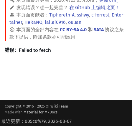
本页面最近更新：
2026/4/23 03:45:48
，
更新历史
发现错误？想一起完善？
在 GitHub 上编辑此页！
本页面贡献者：
Tiphereth-A
,
sshwy
,
c-forrest
,
Enter-
tainer
,
HeRaNO
,
lailai0916
,
ouuan
本页面的全部内容在
CC BY-SA 4.0
和
SATA
协议之条
款下提供，附加条款亦可能应用
Copyright © 2016 - 2026 OI Wiki Team
Made with
Material for MkDocs
最近更新：005c6f979, 2026-08-07