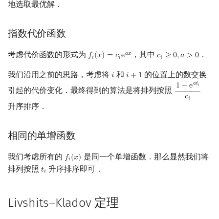
地选取最优解．
回文树
概率论
可持久化数据结构
欧拉图
二次剩余
指数代价函数
序列自动机
博弈论
树套树
哈密顿图
阶 & 原根
考虑代价函数的形式为
，其中
．
𝑎
𝑥
𝑓
(
𝑥
)
=
𝑐
e
𝑐
≥
0
,
𝑎
>
0
f
(
x
)
=
c
i
e
a
x
c
i
≥
0
,
a
>
0
𝑖
𝑖
𝑖
最小表示法
数值算法
K-D Tree
二分图
离散对数
我们沿用之前的思路，考虑将
和
的位置上的数交换
𝑖
𝑖
+
1
i
i
+
1
Lyndon 分解
序理论
动态树
平面图
高次剩余 & 单位根
𝑎
𝑡
1
−
e
𝑖
引起的代价变化．最终得到的算法是将排列按照
1
−
e
a
t
i
c
i
𝑐
𝑖
升序排序．
Main–Lorentz 算法
杨氏矩阵
析合树
弦图
数论分块
拟阵
PQ 树
图的着色
狄利克雷卷积
相同的单增函数
Berlekamp–Massey 算法
手指树
网络流
莫比乌斯反演
我们考虑所有的
是同一个单增函数．那么显然我们将
𝑓
(
𝑥
)
f
(
x
)
𝑖
排列按照
升序排序即可．
𝑡
t
i
𝑖
霍夫曼树
图的匹配
杜教筛
Livshits–Kladov 定理
Prüfer 序列
Powerful Number 筛