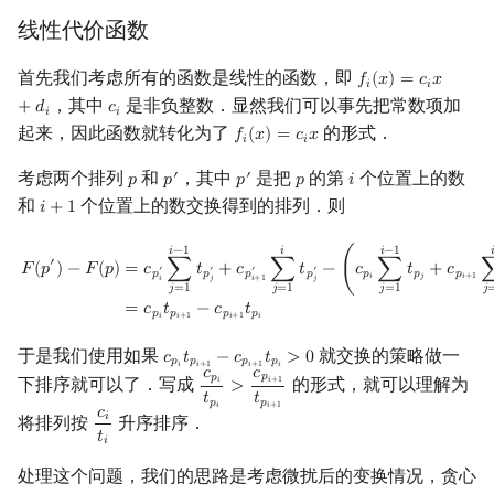
线性代价函数
镜像站列表
Special Judge
Java 速成
前缀和 & 差分
IDA*
状压 DP
Boyer–Moore 算法
置换和排列
块状数据结构
拓扑排序
扫描线
Dev-C++
文件操作
Lambda 表达式
归并排序
裴蜀定理 & 一次不定方程
多项式多点求值|快速插值
贝尔数
线性基
AVL 树
虚树
莫队配合 bitset
首先我们考虑所有的函数是线性的函数，即
𝑓
(
𝑥
)
=
𝑐
𝑥
f
(
x
)
=
c
i
x
+
d
i
致谢
Testlib
Java 进阶
二分
回溯法
数位 DP
Z 函数（扩展 KMP）
弧度制与坐标系
单调栈
最短路问题
旋转卡壳
CLion
pb_ds
堆排序
费马小定理 & 欧拉定理
多项式初等函数
伯努利数
线性映射
红黑树
树分治
𝑖
𝑖
，其中
是非负整数．显然我们可以事先把常数项加
+
𝑑
𝑐
c
i
𝑖
𝑖
起来，因此函数就转化为了
的形式．
𝑓
(
𝑥
)
=
𝑐
𝑥
f
(
x
)
=
c
i
x
Polygon
倍增
Dancing Links
插头 DP
AC 自动机
复数
单调队列
生成树问题
半平面交
Geany
编译优化
桶排序
模逆元
常系数齐次线性递推
Entringer Number
特征多项式
左偏红黑树
动态树分治
𝑖
𝑖
考虑两个排列
和
，其中
是把
的第
个位置上的数
′
′
𝑝
𝑝
𝑝
𝑝
𝑖
p
p
′
p
′
p
i
OJ 工具
构造
Alpha–Beta 剪枝
计数 DP
后缀数组 (SA)
数论
ST 表
斯坦纳树
平面最近点对
Xcode
希尔排序
线性同余方程
多项式平移|连续点值平移
Eulerian Number
对角化
AA 树
AHU 算法
和
个位置上的数交换得到的排列．则
𝑖
+
1
i
+
1
LaTeX 入门
优化
动态 DP
后缀自动机 (SAM)
多项式与生成函数
树状数组
拆点
随机增量法
GUIDE
锦标赛排序
中国剩余定理
符号化方法
分拆数
Jordan标准型
树哈希
F
(
p
′
)
−
F
(
p
)
=
c
p
i
′
∑
j
=
1
i
−
1
t
p
j
′
+
c
p
i
+
1
′
∑
j
=
1
i
t
p
j
′
−
(
c
p
i
∑
j
=
1
i
−
1
t
p
j
+
c
p
i
+
1
𝑖
−
1
𝑖
−
1
𝑖

′
𝐹
(
𝑝
)
−
𝐹
(
𝑝
)
=
𝑐
∑
𝑡
+
𝑐
∑
𝑡
−
(
𝑐
∑
𝑡
+
𝑐
′
′
′
′
𝑝
𝑝
𝑝
𝑝
𝑝
𝑝
𝑝
𝑖
𝑗
𝑖
+
1
𝑖
𝑗
𝑗
𝑖
+
1
𝑗
=
1
𝑗
=
1
𝑗
=
1
𝑗
Git
概率 DP
后缀平衡树
组合数学
线段树
连通性相关
反演变换
Sublime Text
Tim 排序
升幂引理
Lagrange 反演
范德蒙德卷积
树上随机游走
=
𝑐
𝑡
−
𝑐
𝑡
𝑝
𝑝
𝑝
𝑝
𝑖
𝑖
+
1
𝑖
+
1
𝑖
于是我们使用如果
就交换的策略做一
DP 套 DP
广义后缀自动机
线性代数
划分树
环计数问题
计算几何杂项
CP Editor
排序相关 STL
阶乘取模
形式幂级数复合|复合逆
Pólya 计数
𝑐
𝑡
−
𝑐
𝑡
>
0
c
p
i
t
p
i
+
1
−
c
p
i
+
1
t
p
i
>
0
𝑝
𝑝
𝑝
𝑝
𝑖
𝑖
+
1
𝑖
+
1
𝑖
𝑐
𝑐
𝑝
𝑝
下排序就可以了．写成
的形式，就可以理解为
𝑖
+
1
𝑖
>
c
p
i
t
p
i
>
c
p
i
+
1
t
p
i
+
1
𝑡
𝑡
𝑝
𝑝
𝑖
𝑖
+
1
DP 优化
后缀树
线性规划
二叉搜索树 & 平衡树
最小环
Code::Blocks
排序应用
卢卡斯定理
普通生成函数
图论计数
𝑐
𝑖
将排列按
升序排序．
c
i
t
i
𝑡
𝑖
其它 DP 方法
Manacher
抽象代数
跳表
2-SAT
同余方程
指数生成函数
处理这个问题，我们的思路是考虑微扰后的变换情况，贪心