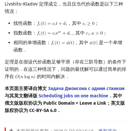
Livshits–Kladov 定理成立，当且仅当代价函数是以下三种
矩阵树定理
Min_25 筛
情况：
LGV 引理
洲阁筛
线性函数：
，其中
；
𝑓
(
𝑡
)
=
𝑐
𝑡
+
𝑑
𝑐
≥
0
f
(
t
)
=
c
i
t
+
d
i
c
i
≥
0
𝑖
𝑖
𝑖
𝑖
指数函数：
，其中
；
𝑎
𝑡
最大团搜索算法
类欧几里德算法
𝑓
(
𝑡
)
=
𝑐
e
+
𝑑
𝑐
,
𝑎
>
0
f
(
t
)
=
c
i
e
a
t
+
d
i
c
i
,
a
>
0
𝑖
𝑖
𝑖
𝑖
相同的单增函数：
，其中
是一个单增
𝑓
(
𝑡
)
=
𝜙
(
𝑡
)
𝜙
(
𝑡
)
f
(
t
)
=
ϕ
(
t
)
ϕ
(
t
)
𝑖
支配树
Meissel–Lehmer 算法
函数．
定理是在假设代价函数足够平滑（存在三阶导数）的条件下
图上随机游走
连分数
证明的．在这三种情况下，问题的最优解可以通过简单的排
序在
的时间内解决．
Stern–Brocot 树与 Farey
𝑂
(
𝑛
l
o
g
𝑛
)
O
(
n
log
n
)
本页面主要译自博文
Задача Джонсона с одним станком
二次域
与其英文翻译版
Scheduling jobs on one machine
．其中
俄文版版权协议为 Public Domain + Leave a Link；英文版
Pell 方程
版权协议为 CC-BY-SA 4.0．