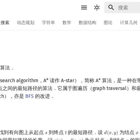
键入以开始
搜索
动态规划
字符串
数学
数据结构
图论
计算几何
索算法．
search algorithm，A* 读作 A-star），简称 A* 算法，是
之间的最短路径的算法．它属于图遍历（graph traversal）
earch），亦是
BFS
的改进．
是找到有向图上从起点
到终点
的最短路径．设
为结点
𝑠
𝑡
𝑑
(
𝑥
,
𝑦
)
𝑥
s
t
d
(
x
,
y
)
x