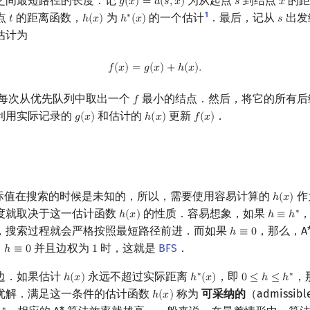
之间最短路径的长度．记
为从起点
到结点
的距
𝑔
(
𝑥
)
=
𝑑
(
𝑠
,
𝑥
)
𝑠
𝑥
g
(
x
)
=
d
(
s
,
x
)
s
x
1
点
的距离函数，
为
的一个估计
．最后，记从
出发
∗
𝑡
ℎ
(
𝑥
)
ℎ
(
𝑥
)
𝑠
t
h
(
x
)
h
∗
(
x
)
s
估计为
f
(
x
)
=
g
(
x
)
+
h
(
x
)
.
𝑓
(
𝑥
)
=
𝑔
(
𝑥
)
+
ℎ
(
𝑥
)
.
法每次从优先队列中取出一个
最小的结点．然后，将它的所有后
𝑓
f
利用实际记录的
和估计的
更新
．
𝑔
(
𝑥
)
ℎ
(
𝑥
)
𝑓
(
𝑥
)
g
(
x
)
h
(
x
)
f
(
x
)
际值在搜索的时候是未知的，所以，需要使用容易计算的
作
ℎ
(
𝑥
)
h
(
x
)
度就取决于这一估计函数
的性质．容易想象，如果
∗
ℎ
(
𝑥
)
ℎ
≡
ℎ
h
(
x
)
h
≡
h
∗
，搜索过程就会严格按照最短路径前进．而如果
，那么，A
ℎ
≡
0
h
≡
0
当
并且边权为
时，这就是
BFS
．
ℎ
≡
0
1
h
≡
0
1
边．如果估计
永远不超过实际距离
，即
，
∗
∗
ℎ
(
𝑥
)
ℎ
(
𝑥
)
0
≤
ℎ
≤
ℎ
h
(
x
)
h
∗
(
x
)
0
≤
h
≤
h
∗
优解．满足这一条件的估计函数
称为
可采纳的
（admissi
ℎ
(
𝑥
)
h
(
x
)