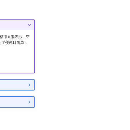
空格用
来表示．空
0
0
为了使题目简单，