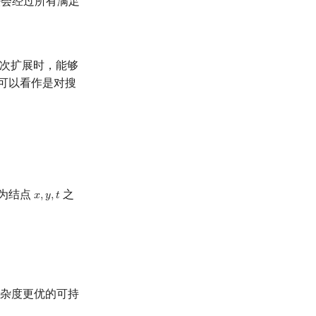
法会经过所有满足
次扩展时，能够
法可以看作是对搜
解为结点
之
𝑥
,
𝑦
,
𝑡
x
,
y
,
t
复杂度更优的可持