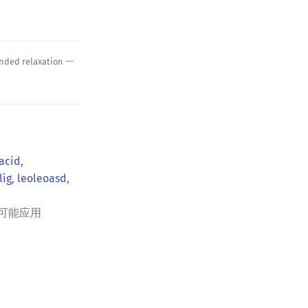
ded relaxation 一
acid
,
lig
,
leoleoasd
,
c
可能应用