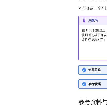
本节介绍一个可以
八数码
在
的棋盘上
3
×
3
3
×
3
格周围的棋子可以
设目标状态如下）
解题思路
参考代码
参考资料