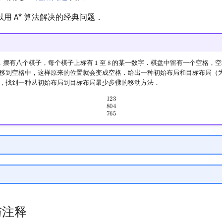
用 A* 算法解决的经典问题．
，摆有八个棋子，每个棋子上标有
至
的某一数字．棋盘中留有一个空格，
1
8
1
8
移到空格中，这样原来的位置就会变成空格．给出一种初始布局和目标布局（
，找到一种从初始布局到目标布局最少步骤的移动方法．
123
804
765
1
2
3
8
0
4
7
6
5
与注释