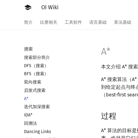
OI Wiki
简介
比赛相关
工具软件
语言基础
算法基础
A*
搜索
搜索部分简介
DFS（搜索）
本文介绍 A* 搜
BFS（搜索）
A* 搜索算法（A* 
双向搜索
到给定起点与终点
启发式搜索
（best-first s
A*
迭代加深搜索
过程
IDA*
回溯法
A* 算法的目标
Dancing Links