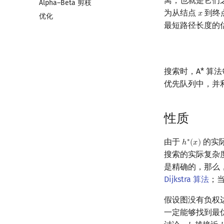
离，也就是它们
Alpha–Beta 剪枝
为从结点
到终
𝑥
x
优化
最短路径长度的
搜索时，A* 算
优先队列中，并
性质
由于
的实
∗
ℎ
(
𝑥
)
h
∗
(
x
)
搜索的实际复杂
是精确的，那么
Dijkstra 算法
；
假设图没有负权
一定能够找到最