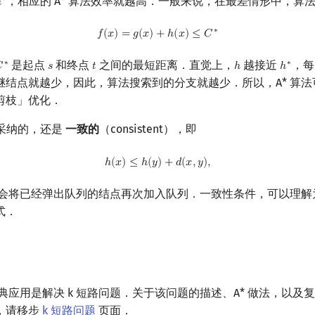
，相应的 A* 算法效率就越高．一般来说，在最差情形中，算
∗
ℎ
h
∗
f
(
x
)
=
g
(
x
)
+
h
(
x
)
≤
C
∗
∗
𝑓
(
𝑥
)
=
𝑔
(
𝑥
)
+
ℎ
(
𝑥
)
≤
𝐶
是起点
和终点
之间的最短距离．直觉上，
越接近
，每
∗
∗

𝑠
𝑡
ℎ
ℎ
C
∗
s
t
h
h
∗
继结点就越少，因此，算法搜索到的分支就越少．所以，A* 算
剪枝」优化．
采纳的，还是
一致的
（consistent），即
h
(
x
)
≤
h
(
y
)
+
d
(
x
,
y
)
,
ℎ
(
𝑥
)
≤
ℎ
(
𝑦
)
+
𝑑
(
𝑥
,
𝑦
)
,
法不会将已经弹出队列的结点再次加入队列．一致性条件，可以理
式．
经典应用是解决 k 短路问题．关于该问题的描述、A* 做法，以及
，请移步
k 短路问题
页面．