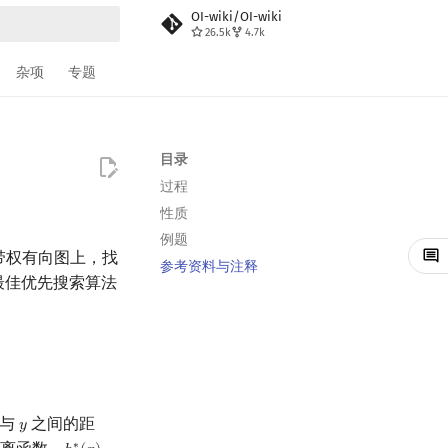
OI-wiki/OI-wiki
26.5k
4.7k
搜索
杂项
专题
目录
过程
性质
例题
一种在带权有向图上，找
参考资料与注释
和最佳优先搜索算法
与
之间的距
𝑦
y