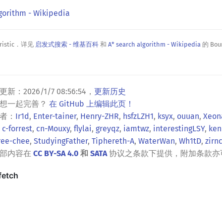
gorithm - Wikipedia
ristic．详见
启发式搜索 - 维基百科
和
A* search algorithm - Wikipedia
的 Boun
更新：
2026/1/7 08:56:54
，
更新历史
？想一起完善？
在 GitHub 上编辑此页！
者：
Ir1d
,
Enter-tainer
,
Henry-ZHR
,
hsfzLZH1
,
ksyx
,
ouuan
,
Xeon
,
c-forrest
,
cn-Mouxy
,
flylai
,
greyqz
,
iamtwz
,
interestingLSY
,
ken
ree-chee
,
StudyingFather
,
Tiphereth-A
,
WaterWan
,
Wh1tD
,
zirn
全部内容在
CC BY-SA 4.0
和
SATA
协议之条款下提供，附加条款亦