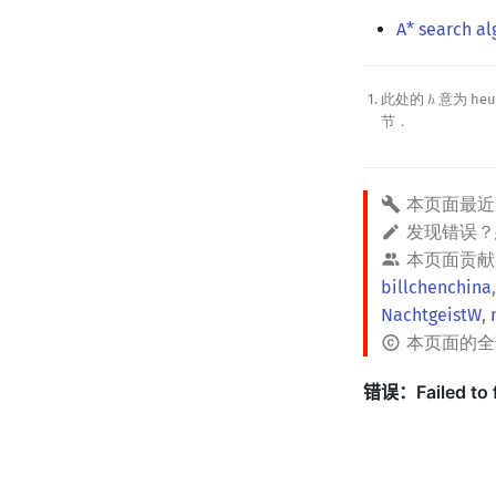
A* search al
此处的
意为 heu
ℎ
h
节．
本页面最近
发现错误
本页面贡献
billchenchina
NachtgeistW
,
本页面的