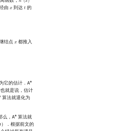
离函数，
∗
ℎ
(
𝑥
)
h
∗
(
x
)
经由
到达
的
𝑥
𝑡
x
t
继结点
都推入
𝑥
x
为它的估计．A*
，也就是说，估计
* 算法就退化为
那么，A* 算法就
ble）．根据前文的